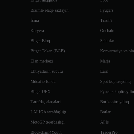
Bitget haqqında
Spot
Bizimlə əlaqə saxlayın
Fyuçers
İcma
TradFi
Karyera
Onchain
Bitget Bloq
Səhmlər
Bitget Token (BGB)
Konvertasiya və blok
Elan mərkəzi
Marja
Ehtiyatların sübutu
Earn
Müdafiə fondu
Spot kopitreydinq
Bitget UEX
Fyuçers kopitreydi
Tərəfdaş əlaqələri
Bot kopitreydinq
LALIGA tərəfdaşlığı
Botlar
MotoGP tərəfdaşlığı
APIs
Blockchain4Youth
TraderPro