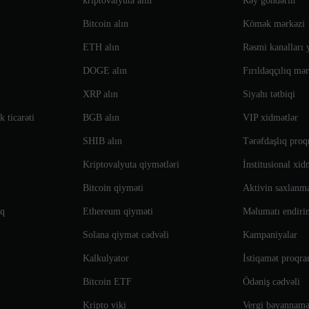
kriptovalyuta alın
Rəy göndərin
Bitcoin alın
Kömək mərkəzi
ETH alın
Rəsmi kanalları 
DOGE alın
Fırıldaqçılıq mə
XRP alın
Siyahı tətbiqi
 ticarəti
BGB alın
VIP xidmətlər
SHIB alın
Tərəfdaşlıq pro
Kriptovalyuta qiymətləri
İnstitusional xid
Bitcoin qiyməti
Aktivin saxlanm
nq
Ethereum qiyməti
Məlumatı endiri
Solana qiymət cədvəli
Kampaniyalar
Kalkulyator
İstiqamət proqr
Bitcoin ETF
Ödəniş cədvəli
Kripto viki
Vergi bəyannamə