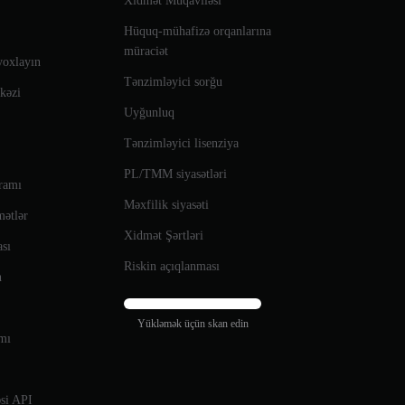
Xidmət Müqaviləsi
Hüquq-mühafizə orqanlarına
müraciət
yoxlayın
Tənzimləyici sorğu
rkəzi
Uyğunluq
Tənzimləyici lisenziya
PL/TMM siyasətləri
qramı
Məxfilik siyasəti
mətlər
Xidmət Şərtləri
ası
Riskin açıqlanması
n
Yükləmək üçün skan edin
amı
si API