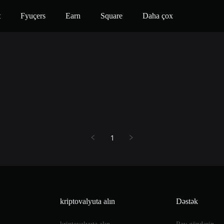
t
Fyuçers
Earn
Square
Daha çox
1
kriptovalyuta alın
Dəstək