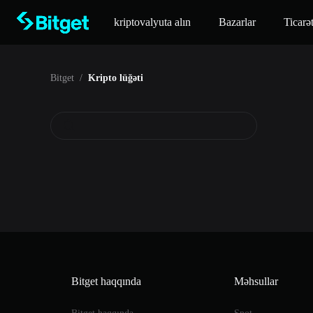
kriptovalyuta alın
Bazarlar
Ticarə
Bitget
/
Kripto lüğəti
Bitget haqqında
Məhsullar