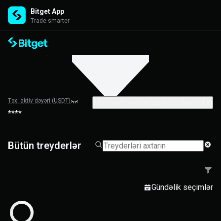
Bitget App
Trade smarter
Təx. aktiv dəyəri (USDT)
Mənfəəti yoxlamaq üçün daxil olun
****
Bütün treyderlər
Gündəlik seçimlər