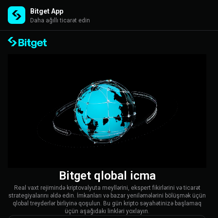
Bitget App
Daha ağıllı ticarət edin
Bitget qlobal icma
Real vaxt rejimində kriptovalyuta meyllərini, ekspert fikirlərini və ticarət
strategiyalarını əldə edin. İmkanları və bazar yeniləmələrini bölüşmək üçün
qlobal treyderlər birliyinə qoşulun. Bu gün kripto səyahətinizə başlamaq
üçün aşağıdakı linkləri yoxlayın.