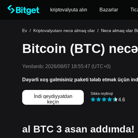
kriptovalyuta alın
Bazarlar
Tic
Ev
/
Kriptovalyutanı necə almaq olar
/
Necə almaq olar Bi
Bitcoin (BTC) necə 
Yenilənib:
2026/08/07 18:55:47
(UTC+0)
Dəyərli xoş gəlmisiniz paketi tələb etmək üçün in
Sikkə reytinqi
İndi qeydiyyatdan
4.6
keçin
al BTC 3 asan addımda!