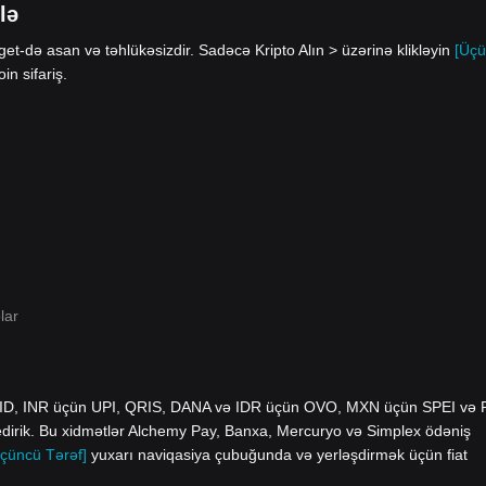
lə
et-də asan və təhlükəsizdir. Sadəcə Kripto Alın > üzərinə klikləyin
[Üç
n sifariş.
lar
yID, INR üçün UPI, QRIS, DANA və IDR üçün OVO, MXN üçün SPEI və
edirik. Bu xidmətlər Alchemy Pay, Banxa, Mercuryo və Simplex ödəniş
çüncü Tərəf]
yuxarı naviqasiya çubuğunda və yerləşdirmək üçün fiat