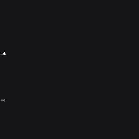
cək.
 və