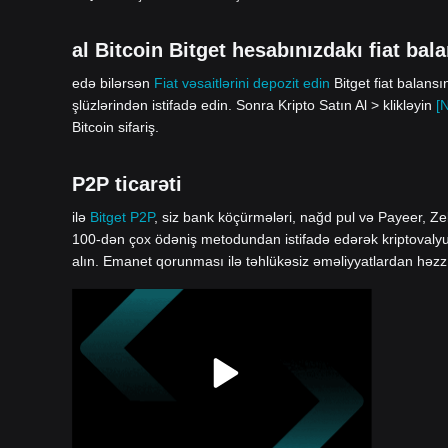
al Bitcoin Bitget hesabınızdakı fiat bala
edə bilərsən
Fiat vəsaitlərini depozit edin
Bitget fiat balans
şlüzlərindən istifadə edin. Sonra Kripto Satın Al > klikləyin
[
Bitcoin sifariş.
P2P ticarəti
ilə
Bitget P2P
, siz bank köçürmələri, nağd pul və Payeer, Zel
100-dən çox ödəniş metodundan istifadə edərək kriptovalyuta 
alın. Emanet qorunması ilə təhlükəsiz əməliyyatlardan həzz 