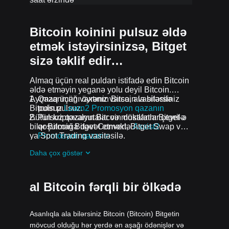
Bitcoin koinini pulsuz əldə
etmək istəyirsinizsə, Bitget
sizə təklif edir…
Almaq üçün real puldan istifadə edin Bitcoin
əldə etməyin yeganə yolu deyil Bitcoin.
Ayrmaq üçün vaxtınız varsa, ala bilərsiniz
Qazanmağı öyrənin Bitcoin vasitəsilə
Bitcoin pulsuz.
pulsuz
Learn2 Promosyon qazanın
Bütün kriptovalyutalar və mükafatlar çevrilə
Pulsuz qazanın Bitcoin dostlarını Bitget-ə
bilər Bitcoin Bitget Convert, Bitget Swap və
qoşulmağa dəvət etməklə
Assist2
ya Spot Trading vasitəsilə.
Promosyon qazanın
Pulsuz alın Bitcoin qoşularaq airdrops
Daha çox göstər
davam edən problemlər və promosyonlar
al Bitcoin fərqli bir ölkədə
Asanlıqla ala bilərsiniz Bitcoin (Bitcoin) Bitgetin
mövcud olduğu hər yerdə ən aşağı ödənişlər və