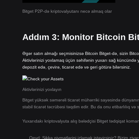
Bitget P2P-də kriptovalyutanı necə almaq olar
Addım 3: Monitor Bitcoin Bi
Əgər satın almağı seçmisinizsə Bitcoin Bitget-də, sizin Bit
Aktivlərinizi yoxlamaq üçün səhifənin yuxarı sağ küncündə yer
depozit edə, çevirə, ticarət edə və geri götürə bilərsiniz.
Aktivlərinizi yoxlayın
Bitget yüksək səmərəli ticarət mühərriki sayəsində dünyan
stabil ticarət təcrübəsi təqdim edir. Bu da onu etibarlılıq və
Yuxarıdakı kriptovalyuta alış bələdçisi Bitget tədqiqat kom
Qeyd: Sikkə qiymətlərini izləmək istəyirsiniz? Bizim ziya