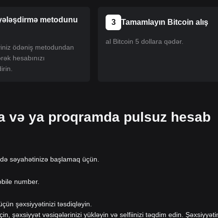
yələşdirmə metodunu
3
Tamamlayın Bitcoin alış
al Bitcoin 5 dollara qədər.
iyiniz ödəniş metodundan
ərək hesabınızı
irin.
da və ya proqramda pulsuz hesab
-də səyahətinizə başlamaq üçün.
obile number.
ün şəxsiyyətinizi təsdiqləyin.
eçin, şəxsiyyət vəsiqələrinizi yükləyin və selfiinizi təqdim edin. Şəxsiyyəti