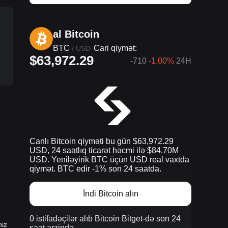
al Bitcoin
BTC
Cari qiymət:
/
USD
$63,972.29
-710
-1.00%
24H
Canlı Bitcoin qiyməti bu gün $63,972.29
USD, 24 saatlıq ticarət həcmi ilə $84.70M
USD. Yeniləyirik BTC üçün USD real vaxtda
qiymət. BTC edir -1% son 24 saatda.
İndi Bitcoin alın
0 istifadəçilər alıb Bitcoin Bitget-də son 24
niz
saat ərzində