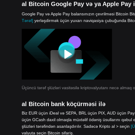
al Bitcoin Google Pay və ya Apple Pay i
Google Pay və Apple Pay balansınızın çevrilməsi Bitcoin Bitg
Tərəf]
yerləşdirmək üçün yuxarı naviqasiya çubuğunda Bitcoi
Üçüncü tərəf şlüzləri vasitəsilə kriptovalyutanı necə almaq o
al Bitcoin bank köçürməsi ilə
Biz EUR üçün iDeal və SEPA, BRL üçün PIX, AUD üçün Pa
üçün GCash daxil olmaqla müxtəlif ödəniş üsullarını qəbul 
şlüzləri tərəfindən asanlaşdırılır. Sadəcə Kripto al > seçin
[Ü
valyuta seçin Bitcoin sifariş.