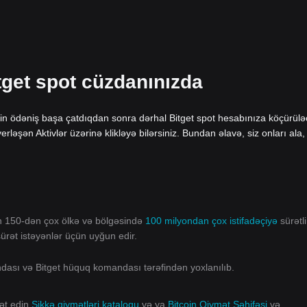
tget spot cüzdanınızda
coin ödəniş başa çatdıqdan sonra dərhal Bitget spot hesabınıza köçürülə
ləşən Aktivlər üzərinə klikləyə bilərsiniz. Bundan əlavə, siz onları ala,
ın 150-dən çox ölkə və bölgəsində
100 milyondan çox istifadəçiyə
sürətli
 sürət istəyənlər üçün uyğun edir.
andası və Bitget hüquq komandası tərəfindən yoxlanılıb.
rət edin
Sikkə qiymətləri kataloqu
və ya
Bitcoin Qiymət Səhifəsi
və