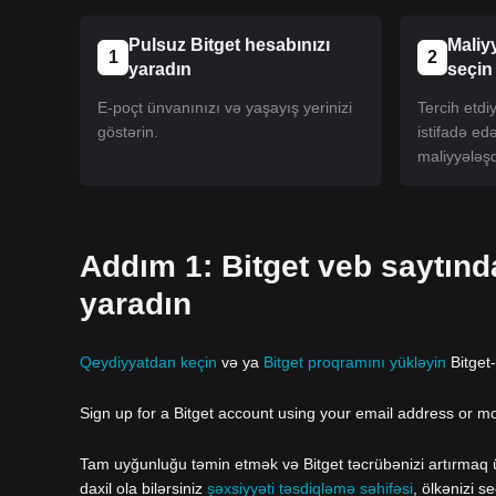
Pulsuz Bitget hesabınızı
Maliy
1
2
yaradın
seçin
E-poçt ünvanınızı və yaşayış yerinizi
Tercih etd
göstərin.
istifadə ed
maliyyələşd
Addım 1: Bitget veb saytın
yaradın
Qeydiyyatdan keçin
və ya
Bitget proqramını yükləyin
Bitget
Sign up for a Bitget account using your email address or m
Tam uyğunluğu təmin etmək və Bitget təcrübənizi artırmaq üç
daxil ola bilərsiniz
şəxsiyyəti təsdiqləmə səhifəsi
, ölkənizi s