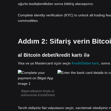
uğurla təsdiqləndikdən sonra bildiriş alacaqsınız.
Complete identity verification (KYC) to unlock all trading fe
commodities.
Addım 2: Sifariş verin Bitco
al Bitcoin debet/kredit kartı ilə
Visa və ya Mastercard üçün seçin
Kredit/Debet kartı
, sonra
Bitget tətbiqinin Kripto al
sekmesinde Kredit/Debet
Tercih etdiyiniz fiat valyutasını seçin, xərcləmək istədiyiniz m