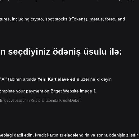
atures, including crypto, spot stocks (rTokens), metals, forex, and
in seçdiyiniz ödəniş üsulu ilə:
 "Al" tabının altında
Yeni Kart əlavə edin
üzərinə klikləyin
Bitget vebsaytının Kripto al tabında Kredit/Debet
əbləği daxil edin, kredit kartınızı əlaqələndirin və sonra ödənişinizi sıfır