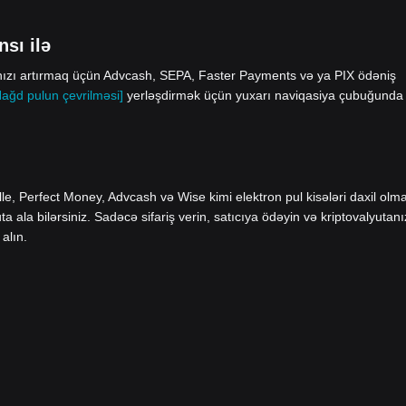
nsı ilə
ınızı artırmaq üçün Advcash, SEPA, Faster Payments və ya PIX ödəniş
Nağd pulun çevrilməsi]
yerləşdirmək üçün yuxarı naviqasiya çubuğunda
le, Perfect Money, Advcash və Wise kimi elektron pul kisələri daxil olm
ala bilərsiniz. Sadəcə sifariş verin, satıcıya ödəyin və kriptovalyutanı
alın.