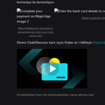
komissiya ilə tamamlayın.
Bitget saytında öd
Bitget tətbiqində ödənişinizi
tamamlamaq üçün yeni kart
əlavə edin
Diners Club/Discover kartı üçün Kripto al > klikləyin
[Üçüncü
Kredit/debet kartı ilə kriptovalyutanı necə almaq olar