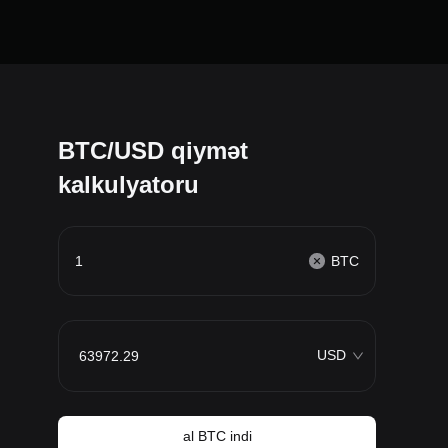
BTC/USD qiymət
kalkulyatoru
BTC
USD
al BTC indi