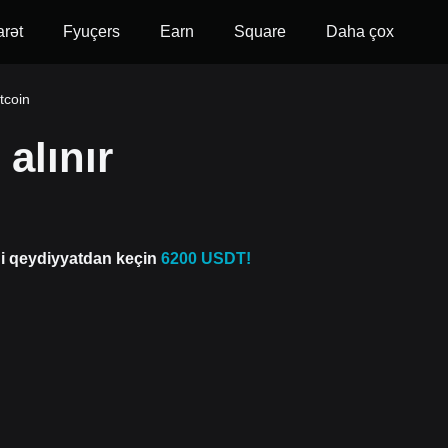
arət
Fyuçers
Earn
Square
Daha çox
tcoin
alınır
di qeydiyyatdan keçin
6200 USDT!