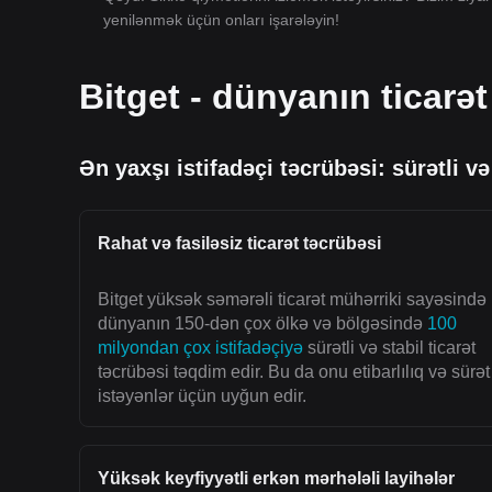
yenilənmək üçün onları işarələyin!
Bitget - dünyanın ticarət
Ən yaxşı istifadəçi təcrübəsi: sürətli və
Rahat və fasiləsiz ticarət təcrübəsi
Bitget yüksək səmərəli ticarət mühərriki sayəsində
dünyanın 150-dən çox ölkə və bölgəsində
100
milyondan çox istifadəçiyə
sürətli və stabil ticarət
təcrübəsi təqdim edir. Bu da onu etibarlılıq və sürət
istəyənlər üçün uyğun edir.
Yüksək keyfiyyətli erkən mərhələli layihələr