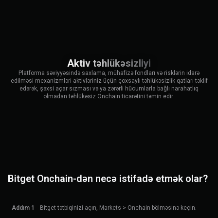
Aktiv təhlükəsizliyi
Platforma səviyyəsində saxlama, mühafizə fondları və risklərin idarə
edilməsi mexanizmləri aktivləriniz üçün çoxsaylı təhlükəsizlik qatları təklif
edərək, şəxsi açar sızması və ya zərərli hücumlarla bağlı narahatlıq
olmadan təhlükəsiz Onchain ticarətini təmin edir.
Bitget Onchain-dən necə istifadə etmək olar?
Addım 1
Bitget tətbiqinizi açın, Markets > Onchain bölməsinə keçin.