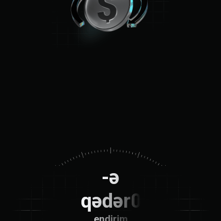
-ə
qədər0
%
endirim