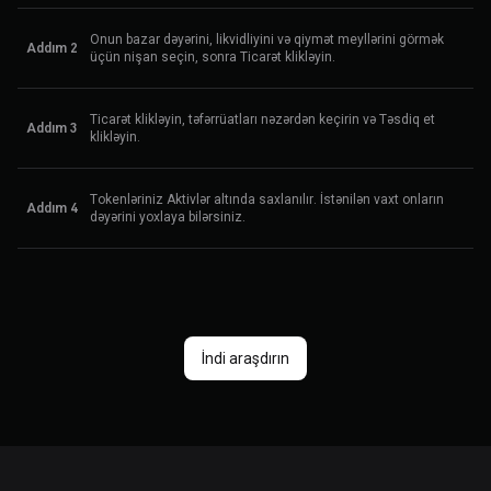
Onun bazar dəyərini, likvidliyini və qiymət meyllərini görmək
Addım 2
üçün nişan seçin, sonra Ticarət klikləyin.
Ticarət klikləyin, təfərrüatları nəzərdən keçirin və Təsdiq et
Addım 3
klikləyin.
Tokenləriniz Aktivlər altında saxlanılır. İstənilən vaxt onların
Addım 4
dəyərini yoxlaya bilərsiniz.
İndi araşdırın