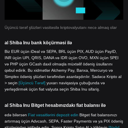
Üçüncü tərəf şlüzləri vasitəsilə kriptovalyutanı necə almaq olar
al Shiba Inu bank köçürməsi ilə
Biz EUR üçün iDeal və SEPA, BRL üçün PIX, AUD üçün PayID,
INR üçün UPI, QRIS, DANA və IDR üçün OVO, MXN üçün SPEI
və PHP üçün GCash daxil olmaqla müxtəlif ödəniş üsullarını
qəbul edirik. Bu xidmətlər Alchemy Pay, Banxa, Mercuryo və
Simplex ödəniş şlüzləri tərəfindən asanlaşdırılır. Sadəcə Kripto al
> seçin
[Üçüncü Tərəf]
yuxarı naviqasiya çubuğunda və
yerləşdirmək üçün fiat valyuta seçin Shiba Inu sifariş.
al Shiba Inu Bitget hesabınızdakı fiat balansı ilə
edə bilərsən
Fiat vəsaitlərini depozit edin
Bitget fiat balansınızı
artırmaq üçün Advcash, SEPA, Faster Payments və ya PIX ödəniş
şlüzlərindən istifadə edin. Sonra Kripto Satın Al > klikləyin
[Nağd