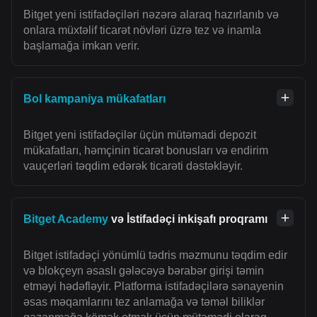
Bitget yeni istifadəçiləri nəzərə alaraq hazırlanıb və
onlara müxtəlif ticarət növləri üzrə tez və inamla
başlamağa imkan verir.
Bol kampaniya mükafatları
Bitget yeni istifadəçilər üçün mütəmadi depozit
mükafatları, həmçinin ticarət bonusları və endirim
vauçerləri təqdim edərək ticarəti dəstəkləyir.
Bitget Academy
və İstifadəçi inkişafı proqramı
Bitget istifadəçi yönümlü tədris məzmunu təqdim edir
və blokçeyn əsaslı gələcəyə bərabər girişi təmin
etməyi hədəfləyir. Platforma istifadəçilərə sənayenin
əsas məqamlarını tez anlamağa və təməl biliklər