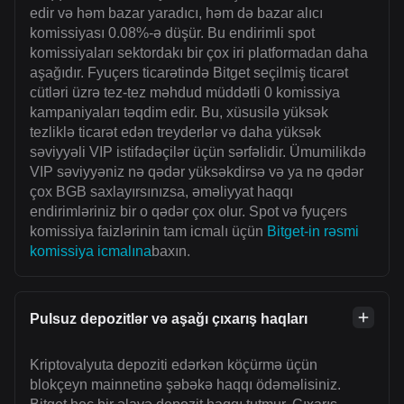
edir və həm bazar yaradıcı, həm də bazar alıcı
komissiyası 0.08%-ə düşür. Bu endirimli spot
komissiyaları sektordakı bir çox iri platformadan daha
aşağıdır. Fyuçers ticarətində Bitget seçilmiş ticarət
cütləri üzrə tez-tez məhdud müddətli 0 komissiya
kampaniyaları təqdim edir. Bu, xüsusilə yüksək
tezliklə ticarət edən treyderlər və daha yüksək
səviyyəli VIP istifadəçilər üçün sərfəlidir. Ümumilikdə
VIP səviyyəniz nə qədər yüksəkdirsə və ya nə qədər
çox BGB saxlayırsınızsa, əməliyyat haqqı
endirimləriniz bir o qədər çox olur. Spot və fyuçers
komissiya faizlərinin tam icmalı üçün
Bitget-in rəsmi
komissiya icmalına
baxın.
Pulsuz depozitlər və aşağı çıxarış haqları
Kriptovalyuta depoziti edərkən köçürmə üçün
blokçeyn mainnetinə şəbəkə haqqı ödəməlisiniz.