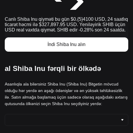
Canlı Shiba Inu qiyməti bu gün $0.{​5}4100 USD, 24 saatlıq
ticarət həcmi ilə $327,897.95 USD. Yeniləyirik SHIB üçün
USD real vaxtda qiymət. SHIB edir -0.28% son 24 saatda.
İndi Shiba Inu alın
al Shiba Inu fərqli bir ölkədə
Asanlıqla ala bilərsiniz Shiba Inu (Shiba Inu) Bitgetin mövcud
olduğu hər yerdə ən aşağı ödənişlər və ən yüksək təhlükəsizlik
ilə. Satın almağa başlamaq üçün sadəcə olaraq aşağıdakı axtarış
qutusunda ölkənizi seçin Shiba Inu seçdiyiniz yerdə: