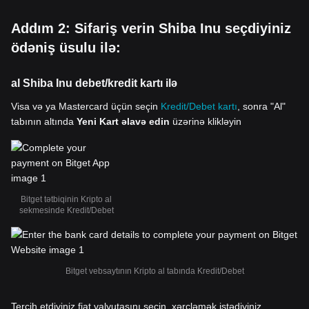
Addım 2: Sifariş verin Shiba Inu seçdiyiniz
ödəniş üsulu ilə:
al Shiba Inu debet/kredit kartı ilə
Visa və ya Mastercard üçün seçin
Kredit/Debet kartı
, sonra "Al"
tabının altında
Yeni Kart əlavə edin
üzərinə klikləyin
Bitget tətbiqinin Kripto al
sekmesinde Kredit/Debet
Bitget vebsaytının Kripto al tabında Kredit/Debet
Tercih etdiyiniz fiat valyutasını seçin, xərcləmək istədiyiniz