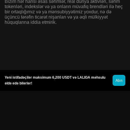
Bizim hər hansı əsas səhmlər, real dünya aktivləri, səhm
tokenləri, indekslər və ya onların müvafiq brendləri ilə heç
bir ortaqlığımız və ya mənsubiyyətimiz yoxdur, nə də
üçüncü tərəfin ticarət nişanları və ya əqli mülkiyyət
hüquqlarına iddia etmirik.
Yeni istifadəçilər maksimum 6,200 USDT və LALIGA məhsulu
Alın
əldə edə bilərlər!