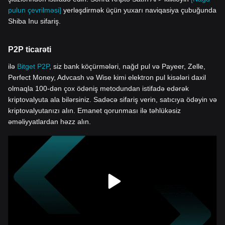
pulun çevrilməsi]
yerləşdirmək üçün yuxarı naviqasiya çubuğunda
Shiba Inu sifariş.
P2P ticarəti
ilə
Bitget P2P
, siz bank köçürmələri, nağd pul və Payeer, Zelle,
Perfect Money, Advcash və Wise kimi elektron pul kisələri daxil
olmaqla 100-dən çox ödəniş metodundan istifadə edərək
kriptovalyuta ala bilərsiniz. Sadəcə sifariş verin, satıcıya ödəyin və
kriptovalyutanızı alın. Emanet qorunması ilə təhlükəsiz
əməliyyatlardan həzz alın.