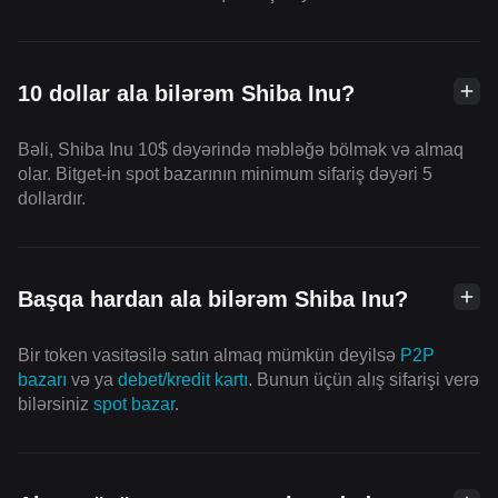
10 dollar ala bilərəm Shiba Inu?
Bəli, Shiba Inu 10$ dəyərində məbləğə bölmək və almaq
olar. Bitget-in spot bazarının minimum sifariş dəyəri 5
dollardır.
Başqa hardan ala bilərəm Shiba Inu?
Bir token vasitəsilə satın almaq mümkün deyilsə
P2P
bazarı
və ya
debet/kredit kartı
. Bunun üçün alış sifarişi verə
bilərsiniz
spot bazar
.