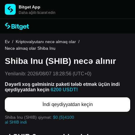
Bitget App
Daha ağıllı ticarət edin
Ev
/
Kriptovalyutanı necə almaq olar
/
Necə almaq olar Shiba Inu
Shiba Inu (SHIB) necə alınır
Yenilənib:
2026/08/07 18:28:56
(UTC+0)
Dəyərli xoş gəlmisiniz paketi tələb etmək üçün indi
qeydiyyatdan keçin
6200 USDT!
İndi qeydiyyatdan keçin
Shiba Inu (SHIB) qiymət:
$0.{5}4100
al SHIB indi