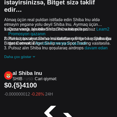
istəyirsinizsə, Bitget sizə təklif
edir…
Almaq üçün real puldan istifadə edin Shiba Inu əldə
etməyin yeganə yolu deyil Shiba Inu. Ayrmaq üçün
vaxtınız varsa, ala bilərsiniz Shiba Inu pulsuz.
Qazanmağı öyrənin Shiba Inu vasitəsilə pulsuz
Learn2
Promosyon qazanın
Bütün kriptovalyutalar və mükafatlar çevrilə bilər Shiba Inu
Pulsuz qazanın Shiba Inu dostlarını Bitget-ə qoşulmağa
Bitget Convert, Bitget Swap və ya Spot Trading vasitəsilə.
dəvət etməklə
Assist2 Promosyon qazanın
Pulsuz alın Shiba Inu qoşularaq airdrops
davam edən
problemlər və promosyonlar
Daha çox göstər
al Shiba Inu
SHIB
Cari qiymət:
/
USD
$0.{5}4100
-0.000000012
-0.28%
24H