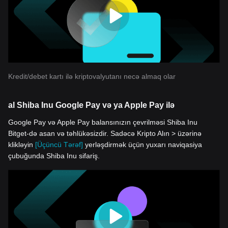
Kredit/debet kartı ilə kriptovalyutanı necə almaq olar
al Shiba Inu Google Pay və ya Apple Pay ilə
Google Pay və Apple Pay balansınızın çevrilməsi Shiba Inu
Bitget-də asan və təhlükəsizdir. Sadəcə Kripto Alın > üzərinə
klikləyin
[Üçüncü Tərəf]
yerləşdirmək üçün yuxarı naviqasiya
çubuğunda Shiba Inu sifariş.