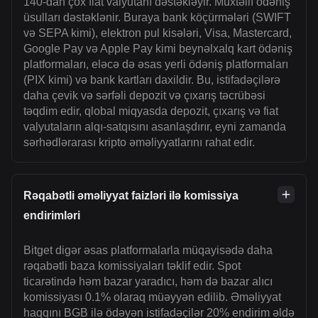
140-dan çox fiat valyutanı dəstəkləyir. Müxtəlif ödəniş
üsulları dəstəklənir. Buraya bank köçürmələri (SWIFT
və SEPA kimi), elektron pul kisələri, Visa, Mastercard,
Google Pay və Apple Pay kimi beynəlxalq kart ödəniş
platformaları, eləcə də əsas yerli ödəniş platformaları
(PIX kimi) və bank kartları daxildir. Bu, istifadəçilərə
daha çevik və sərfəli depozit və çıxarış təcrübəsi
təqdim edir, qlobal miqyasda depozit, çıxarış və fiat
valyutaların alqı-satqısını asanlaşdırır, eyni zamanda
sərhədlərarası kripto əməliyyatlarını rahat edir.
Rəqabətli əməliyyat faizləri ilə komissiya
endirimləri
Bitget digər əsas platformalarla müqayisədə daha
rəqabətli baza komissiyaları təklif edir. Spot
ticarətində həm bazar yaradıcı, həm də bazar alıcı
komissiyası 0.1% olaraq müəyyən edilib. Əməliyyat
haqqını BGB ilə ödəyən istifadəçilər 20% endirim əldə