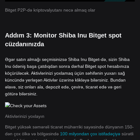
Bitget P2P-də kriptovalyutanı necə almaq olar
Addım 3: Monitor Shiba Inu Bitget spot
cüzdanınızda
Əgər satın almağı seçmisinizsə Shiba Inu Bitget-də, sizin Shiba
Inu ödəniş başa çatdıqdan sonra dərhal Bitget spot hesabınıza
köçürüləcək. Aktivlərinizi yoxlamaq üçün səhifənin yuxarı sağ
küncündə yerləşən Aktivlər üzərinə klikləyə bilərsiniz. Bundan
əlavə, siz onları ala, depozit edə, çevirə, ticarət edə və geri
götürə bilərsiniz.
Aktivlərinizi yoxlayın
Bitget yüksək səmərəli ticarət mühərriki sayəsində dünyanın 150-
dən çox ölkə və bölgəsində
100 milyondan çox istifadəçiyə
sürətli