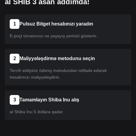
al SHIB 3 asan addımda!
1
Pulsuz Bitget hesabınızı yaradın
E-poçt ünvanınızı və yaşayış yerinizi göstərin.
2
Maliyyələşdirmə metodunu seçin
Tercih etdiyiniz ödəniş metodundan istifadə edərək
hesabınızı maliyyələşdirin.
3
Tamamlayın Shiba Inu alış
al Shiba Inu 5 dollara qədər.