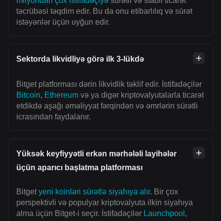
milyondan çox istifadəçiyə
sürətli və stabil ticarət
təcrübəsi təqdim edir. Bu da onu etibarlılıq və sürət
istəyənlər üçün uyğun edir.
Sektorda likvidliyə görə ilk 3-lükdə
Bitget platforması dərin likvidlik təklif edir. İstifadəçilər
Bitcoin
,
Ethereum
və ya digər kriptovalyutalarla ticarət
etdikdə aşağı əməliyyat fərqindən və əmrlərin sürətli
icrasından faydalanır.
Yüksək keyfiyyətli erkən mərhələli layihələr
üçün aparıcı başlatma platforması
Bitget
yeni koinləri sürətlə siyahıya alır
. Bir çox
perspektivli və populyar kriptovalyuta ilkin siyahıya
alma üçün Bitget-i seçir. İstifadəçilər
Launchpool
,