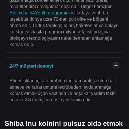
qazanmağa kömək etmək üçün mütəmadi olaraq
maarifləndirici məqalələr dərc edir. Bitget həmçinin
Blockchain4Youth proqramını
istifadəyə verib bu
təşəbbüs dünya üzrə 70-dən çox ölkə və bölgəni
əhatə edir. Tədris tərəfdaşlıqları, hakatonlar və onlayn
kurslar vasitəsilə proqram milyonlarla istifadəçiyə
blokçeyn texnologiyasını daha dərindən anlamağa
kömək edib.
24/7 müştəri dəstəyi
Bitget istifadəçilərə problemləri səmərəli şəkildə həll
etməyə və rahat ümumi təcrübədən faydalanmağa
kömək etmək üçün vaxtında və peşəkar yardım təklif
edərək 24/7 müştəri dəstəyini təmin edir
Shiba Inu koinini pulsuz əldə etmək