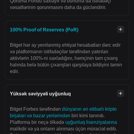
Qoruma Fondu saxlayır və bununla da istifadəçi
vəsaitlərinin qorunmasını daha da gücləndirir.
100% Proof of Reserves (PoR)
Bitget hər ay yenilənmiş ehtiyat hesabatları dərc edir
və platformanın istifadəçilər tərəfindən yatırılan
aktivlərin 100%-ni saxladığını, həmçinin tam çıxarış
halında belə bütün çıxarışları qarşılaya bildiyini təmin
edir.
Yüksək səviyyəli uyğunluq
Bitget Forbes tərəfindən
dünyanın ən etibarlı kripto
birjaları və bazar yerlərindən
biri kimi tanınıb.
Platforma bir neçə ölkədə
uyğunluq lisenziyalarına
malikdir və ya onların alınması üçün müraciət edib.