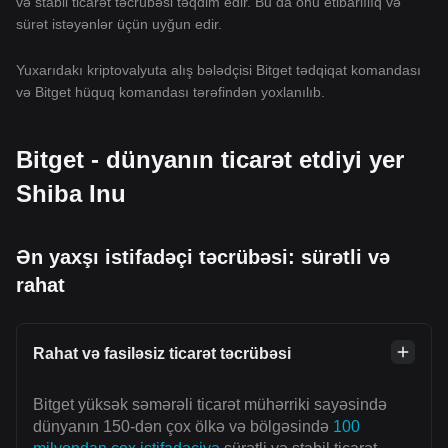
və stabil ticarət təcrübəsi təqdim edir. Bu da onu etibarlılıq və
sürət istəyənlər üçün uyğun edir.
Yuxarıdakı kriptovalyuta alış bələdçisi Bitget tədqiqat komandası
və Bitget hüquq komandası tərəfindən yoxlanılıb.
Bitget - dünyanın ticarət etdiyi yer
Shiba Inu
Ən yaxşı istifadəçi təcrübəsi: sürətli və
rahat
Rahat və fasiləsiz ticarət təcrübəsi
Bitget yüksək səmərəli ticarət mühərriki sayəsində
dünyanın 150-dən çox ölkə və bölgəsində
100