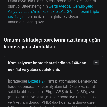
Daha əvvəl isə Lionel Messi brend səfiri kimi təqdim
olunub. Bitget həmçinin
Şərqi Avropa, Cənub-Şərqi
Asiya və Latın Amerikası üzrə LALIGA-nın rəsmi kripto
tərəfdaşıdır
və bu da onun qlobal səviyyədə
tanındığını təsdiqləyir.
Ümumi istifadəçi xərclərini azaltmaq üçün
komissiya üstünlükləri
Komissiyasız kripto ticarəti edin və 140-dan
çox fiat valyutası dəstəklənir.
İstifadəçilər
Bitget P2P
kimi platformalarda əməliyyat
haqqı ödəmədən kriptovalyutanı təhlükəsiz və rahat
şəkildə alıb-sata bilər. Bitget ABŞ dolları (USD), avro
(EUR), Braziliya realı (BRL), İndoneziya rupisi (IDR)
və Vyetnam donqu (VND) daxil olmaqla dünya üzrə