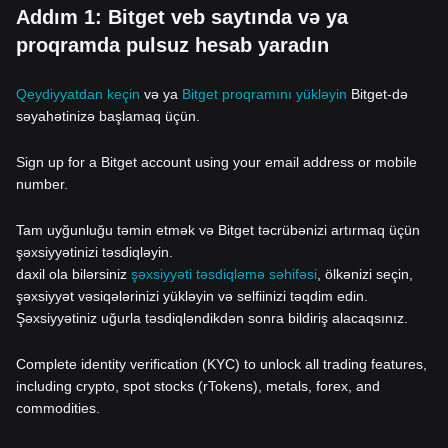
Addım 1: Bitget veb saytında və ya
proqramda pulsuz hesab yaradın
Qeydiyyatdan keçin
və ya
Bitget proqramını yükləyin
Bitget-də
səyahətinizə başlamaq üçün.
Sign up for a Bitget account using your email address or mobile
number.
Tam uyğunluğu təmin etmək və Bitget təcrübənizi artırmaq üçün
şəxsiyyətinizi təsdiqləyin.
daxil ola bilərsiniz
şəxsiyyəti təsdiqləmə səhifəsi
, ölkənizi seçin,
şəxsiyyət vəsiqələrinizi yükləyin və selfiinizi təqdim edin.
Şəxsiyyətiniz uğurla təsdiqləndikdən sonra bildiriş alacaqsınız.
Complete identity verification (KYC) to unlock all trading features,
including crypto, spot stocks (rTokens), metals, forex, and
commodities.