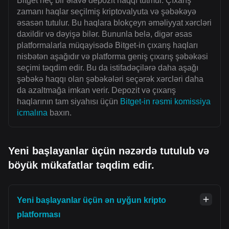
Bitget heç bir əlavə depozit haqqı tutmur. Çıxarış
zamanı haqlar seçilmiş kriptovalyuta və şəbəkəyə
əsasən tutulur. Bu haqlara blokçeyn əməliyyat xərcləri
daxildir və dəyişə bilər. Bununla belə, digər əsas
platformalarla müqayisədə Bitget-in çıxarış haqları
nisbətən aşağıdır və platforma geniş çıxarış şəbəkəsi
seçimi təqdim edir. Bu da istifadəçilərə daha aşağı
şəbəkə haqqı olan şəbəkələri seçərək xərcləri daha
da azaltmağa imkan verir. Depozit və çıxarış
haqlarının tam siyahısı üçün
Bitget-in rəsmi komissiya
icmalına
baxın.
Yeni başlayanlar üçün nəzərdə tutulub və
böyük mükafatlar təqdim edir.
Yeni başlayanlar üçün ən uyğun kripto
platforması