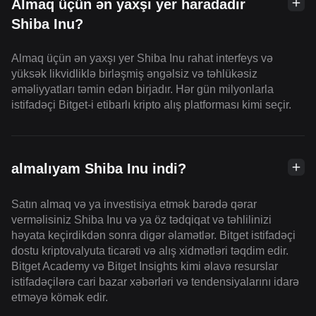
Almaq üçün ən yaxşı yer haradadır
Shiba Inu?
Almaq üçün ən yaxşı yer Shiba Inu rahat interfeys və
yüksək likvidliklə birləşmiş əngəlsiz və təhlükəsiz
əməliyyatları təmin edən birjadır. Hər gün milyonlarla
istifadəçi Bitget-i etibarlı kripto alış platforması kimi seçir.
almalıyam Shiba Inu indi?
Satın almaq və ya investisiya etmək barədə qərar
verməlisiniz Shiba Inu və ya öz tədqiqat və təhlilinizi
həyata keçirdikdən sonra digər əlamətlər. Bitget istifadəçi
dostu kriptovalyuta ticarəti və alış xidmətləri təqdim edir.
Bitget Academy və Bitget Insights kimi əlavə resurslar
istifadəçilərə cari bazar xəbərləri və tendensiyalarını idarə
etməyə kömək edir.