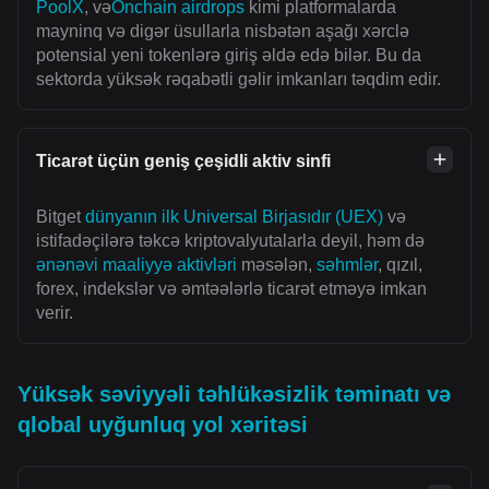
PoolX
, və
Onchain airdrops
kimi platformalarda
mayninq və digər üsullarla nisbətən aşağı xərclə
potensial yeni tokenlərə giriş əldə edə bilər. Bu da
sektorda yüksək rəqabətli gəlir imkanları təqdim edir.
Ticarət üçün geniş çeşidli aktiv sinfi
Bitget
dünyanın ilk Universal Birjasıdır (UEX)
və
istifadəçilərə təkcə kriptovalyutalarla deyil, həm də
ənənəvi maaliyyə aktivləri
məsələn,
səhmlər
, qızıl,
forex, indekslər və əmtəələrlə ticarət etməyə imkan
verir.
Yüksək səviyyəli təhlükəsizlik təminatı və
qlobal uyğunluq yol xəritəsi