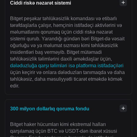
Ciddi riskə nəzarət sistemi
Bitget peşəkar təhlükəsizlik komandası və etibarlı
tərəfdaşlarla çalışır, həmçinin istifadəçi aktivlərini və
məlumatlarını qorumaq üçün ciddi riskə nəzarət
sistemi qurub. Yarandığı gündən bəri Bitget-də vəsait
oğurluğu və ya məlumat sızması kimi təhlükəsizlik
insidentləri baş verməyib. Bitget mütəmadi
təhlükəsizlik təlimlərini daxili əməkdaşlar üçün,
dələduzluğa qarşı təlimləri isə platforma istifadəçiləri
üçün keçirir və onlara dələduzları tanımaqda və daha
təhlükəsiz, daha məsuliyyətli ticarət etməkdə kömək
edir.
300 milyon dollarlıq qoruma fondu
Bitget haker hücumları kimi ekstremal halları
qarşılamaq üçün BTC və USDT-dən ibarət xüsusi