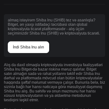
almaq istəyirəm Shiba Inu (SHIB) tez və asanlıqla?
Bitget, ən yaxşı istifadəçi təcrübəsi olan qlobal
kriptovalyuta ticarət platformasıdır - alış üçün
seçiminizdir Shiba Inu (SHIB) və kriptovalyuta ticarəti.
İndi Shiba Inu alın
Alış da daxil olmaqla kriptovalyuta investisiya fəaliyyətləri
Shiba Inu Bitget-də bazar riskinə məruz qalırlar. Bitget
satın almağın sadə və rahat yollarını təklif edir Shiba Inu
dərhal və platformada mövcud olan bütün kriptovalyutalar
haqqında şəffaf məlumat verməyə çalışır. Bununla belə, biz
sizinlə bağlı hər hansı nəticəyə görə məsuliyyət daşımırıq
Shiba Inu alış. Bu səhifə və onun məzmunu hər hansı
xüsusi kriptovalyutanın və ya əldəetmə metodunun
təsdiqini təşkil etmir.