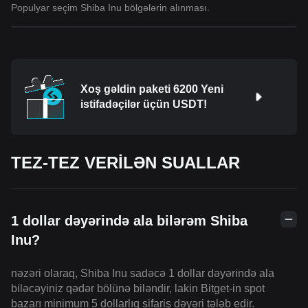
Populyar seçim Shiba Inu bölgələrin alınması.
Xoş gəldin paketi 6200 Yeni
istifadəçilər üçün USDT!
TEZ-TEZ VERİLƏN SUALLAR
1 dollar dəyərində ala bilərəm Shiba
Inu?
nəzəri olaraq, Shiba Inu sadəcə 1 dollar dəyərində ala
biləcəyiniz qədər bölünə biləndir, lakin Bitget-in spot
bazarı minimum 5 dollarlıq sifariş dəyəri tələb edir.