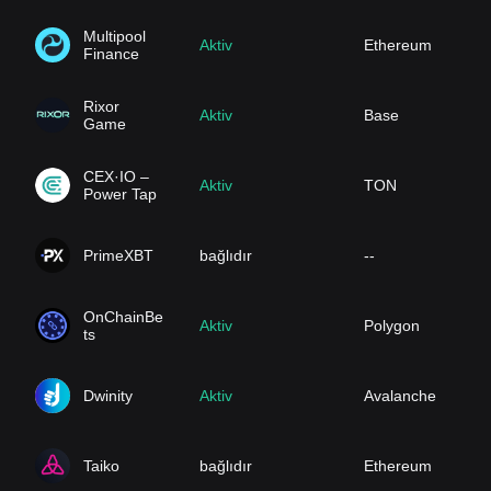
Multipool
Aktiv
Ethereum
Finance
Rixor
Aktiv
Base
Game
CEX·IO –
Aktiv
TON
Power Tap
PrimeXBT
bağlıdır
--
OnChainBe
Aktiv
Polygon
ts
Dwinity
Aktiv
Avalanche
Taiko
bağlıdır
Ethereum