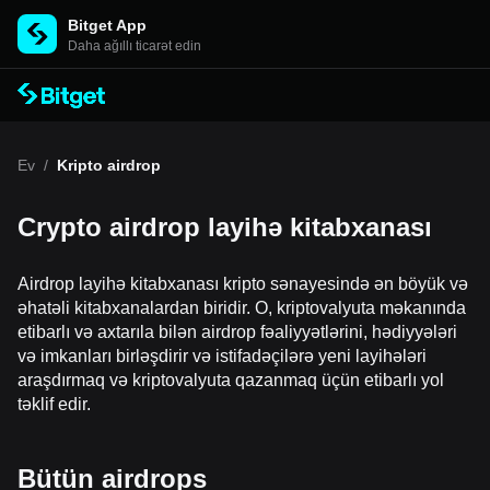
Bitget App
Daha ağıllı ticarət edin
Ev
/
Kripto airdrop
Crypto airdrop layihə kitabxanası
Airdrop layihə kitabxanası kripto sənayesində ən böyük və
əhatəli kitabxanalardan biridir. O, kriptovalyuta məkanında
etibarlı və axtarıla bilən airdrop fəaliyyətlərini, hədiyyələri
və imkanları birləşdirir və istifadəçilərə yeni layihələri
araşdırmaq və kriptovalyuta qazanmaq üçün etibarlı yol
təklif edir.
Bütün airdrops