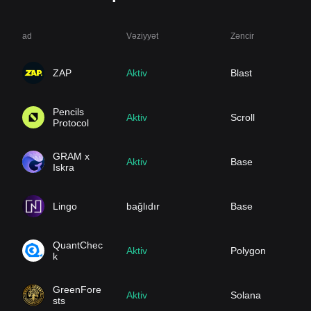
ad
Vəziyyət
Zəncir
ZAP
Aktiv
Blast
Pencils
Aktiv
Scroll
Protocol
GRAM x
Aktiv
Base
Iskra
Lingo
bağlıdır
Base
QuantChec
Aktiv
Polygon
k
GreenFore
Aktiv
Solana
sts