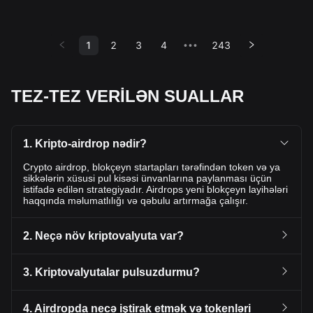
1
2
3
4
243
•••
TEZ-TEZ VERİLƏN SUALLAR
1. Kripto-airdrop nədir?
Crypto airdrop, blokçeyn startapları tərəfindən token və ya
sikkələrin xüsusi pul kisəsi ünvanlarına paylanması üçün
istifadə edilən strategiyadır. Airdrops yeni blokçeyn layihələri
haqqında məlumatlılığı və qəbulu artırmağa çalışır.
2. Neçə növ kriptovalyuta var?
3. Kriptovalyutalar pulsuzdurmu?
4. Airdropda necə iştirak etmək və tokenləri