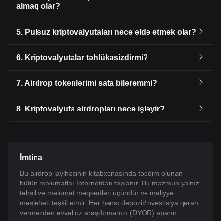
almaq olar?
5. Pulsuz kriptovalyutaları necə əldə etmək olar?
6. Kriptovalyutalar təhlükəsizdirmi?
7. Airdrop tokenlərimi sata bilərəmmi?
8. Kriptovalyuta airdropları necə işləyir?
İmtina
Bu airdrop layihəsinin kitabxanasında təqdim olunan
bütün məlumatlar İnternetdən toplanır. Bu məzmun yalnız
təhsil və məlumat məqsədləri üçündür və maliyyə
məsləhəti təşkil etmir. Hər hansı depozit/investisiya qərarı
verməzdən əvvəl öz araşdırmanızı (DYOR) aparın.