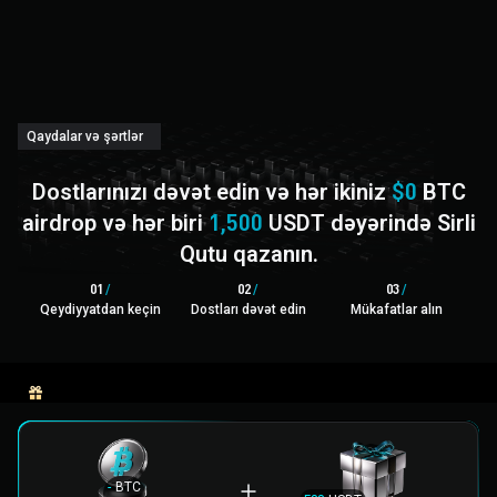
Qaydalar və şərtlər
Dostlarınızı dəvət edin və hər ikiniz
$0
BTC
airdrop və hər biri
1,500
USDT dəyərində Sirli
Qutu qazanın.
0
1
/
0
2
/
0
3
/
Qeydiyyatdan keçin
Dostları dəvət edin
Mükafatlar alın
Əsas mükafatlar
Xüsusi mükafatlar
-
BTC