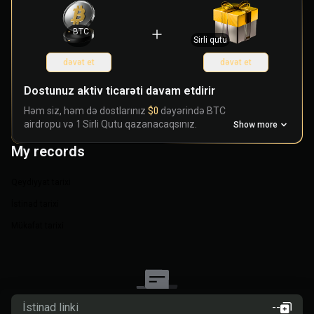
-
BTC
-
Sirli qutu
dəvət et
dəvət et
Dostunuz aktiv ticarəti davam etdirir
Həm siz, həm də dostlarınız
$0
dəyərində BTC
airdropu və 1 Sirli Qutu qazanacaqsınız.
Show more
My records
Qeydiyyat tarixi
İstinad tarixi
Mükafat tarixi
İstinad linki
--
Detallara baxmaq üçün
daxil olun