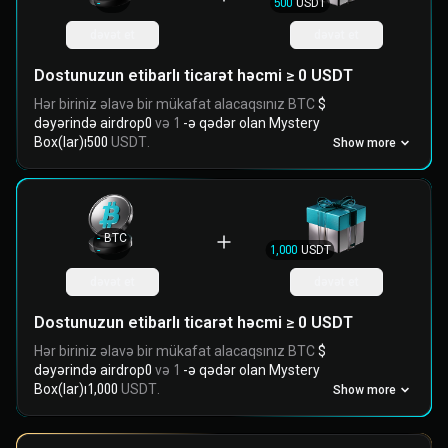
-
500
USDT
dəvət et
dəvət et
Dostunuzun etibarlı ticarət həcmi ≥ 0 USDT
Hər biriniz əlavə bir mükafat alacaqsınız BTC
$
dəyərində airdrop0
və 1
-ə qədər olan Mystery
Box(lar)ı500
USDT.
Show more
-
BTC
-
1,000
USDT
dəvət et
dəvət et
Dostunuzun etibarlı ticarət həcmi ≥ 0 USDT
Hər biriniz əlavə bir mükafat alacaqsınız BTC
$
dəyərində airdrop0
və 1
-ə qədər olan Mystery
Box(lar)ı1,000
USDT.
Show more