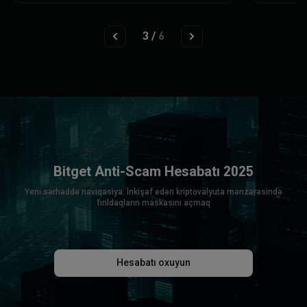
3
/
6
Bitget Anti-Scam Hesabatı 2025
Yeni sərhəddə naviqasiya: İnkişaf edən kriptovalyuta mənzərəsində
fırıldaqların maskasını açmaq
Hesabatı oxuyun