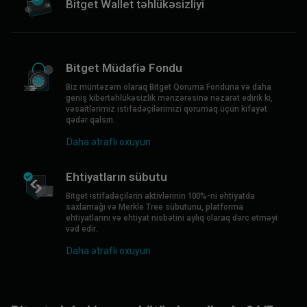
Bitget Wallet təhlükəsizliyi
Bitget Müdafiə Fondu
Biz müntəzəm olaraq Bitget Qoruma Fonduna və daha
geniş kibertəhlükəsizlik mənzərəsinə nəzarət edirik ki,
vəsaitlərimiz istifadəçilərimizi qorumaq üçün kifayət
qədər qalsın.
Daha ətraflı oxuyun
Ehtiyatların sübutu
Bitget istifadəçilərin aktivlərinin 100%-ni ehtiyatda
saxlamağı və Merkle Tree sübutunu, platforma
ehtiyatlarını və ehtiyat nisbətini aylıq olaraq dərc etməyi
vəd edir.
Daha ətraflı oxuyun