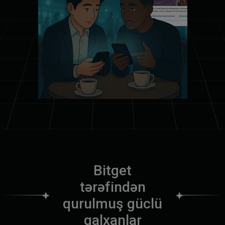
B
i
t
g
e
t
t
ə
r
ə
f
i
n
d
ə
n
q
u
r
u
l
m
u
ş
g
ü
c
l
ü
q
a
l
x
a
n
l
a
r