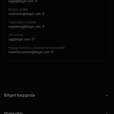
legal@bitget.com
Miqdar və MM
institution@bitget.com
Tənzimləyici tələblər
regulatory@bitget.com
VIP xidmət
vip@bitget.com
Hüquq-mühafizə orqanlarına müraciətlər
lawenforcement@bitget.com
Bitget haqqında
Məhsullar