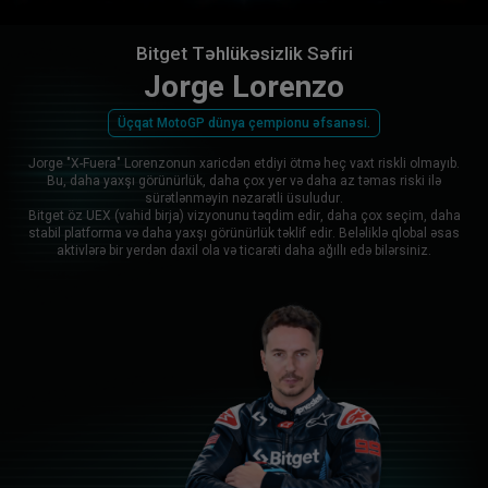
Bitget Təhlükəsizlik Səfiri
Jorge Lorenzo
Üçqat MotoGP dünya çempionu əfsanəsi.
Jorge "X-Fuera" Lorenzonun xaricdən etdiyi ötmə heç vaxt riskli olmayıb.
Bu, daha yaxşı görünürlük, daha çox yer və daha az təmas riski ilə
sürətlənməyin nəzarətli üsuludur.
Bitget öz UEX (vahid birja) vizyonunu təqdim edir, daha çox seçim, daha
stabil platforma və daha yaxşı görünürlük təklif edir. Beləliklə qlobal əsas
aktivlərə bir yerdən daxil ola və ticarəti daha ağıllı edə bilərsiniz.