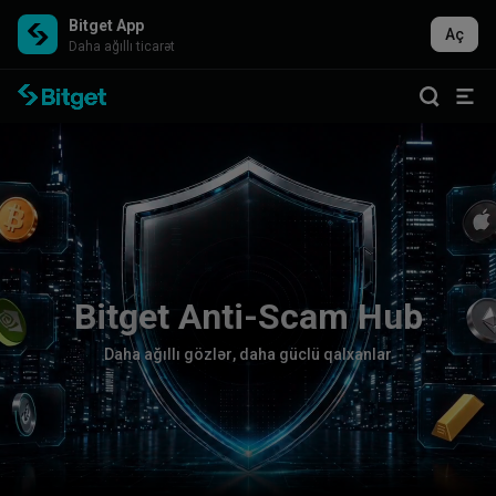
Bitget App
Aç
Daha ağıllı ticarət
B
i
t
g
e
t
A
n
t
i
-
S
c
a
m
H
u
b
D
a
h
a
a
ğ
ı
l
l
ı
g
ö
z
l
ə
r
,
d
a
h
a
g
ü
c
l
ü
q
a
l
x
a
n
l
a
r