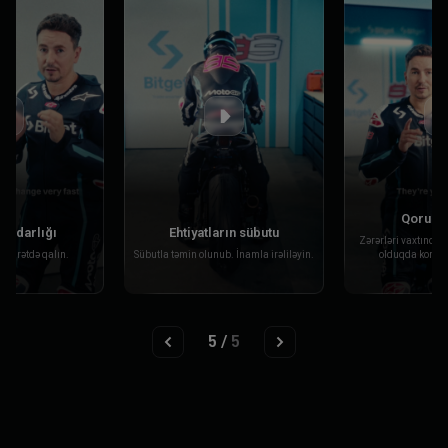
Qoruma
bərdarlığı
Ehtiyatların sübutu
Zərərləri vaxtında
əzarətdə qalın.
Sübutla təmin olunub. İnamla irəliləyin.
olduqda kompe
5
/
5