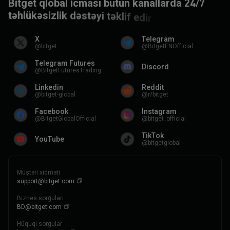
B
i
t
g
e
t
q
l
o
b
a
l
i
c
m
a
s
ı
b
ü
t
ü
n
k
a
n
a
l
l
a
r
d
a
2
4
/
7
t
ə
h
l
ü
k
ə
s
i
z
l
i
k
d
ə
s
t
ə
y
i
t
ə
k
l
i
f
e
d
i
r
X
Telegram
@bitget
@BitgetENOfficial
Telegram Futures
Discord
@BitgetFuturesTrading
Linkedin
Reddit
@bitget-global
@r/bitget
Facebook
Instagram
@BitgetGlobalOfficial
@bitget_official
TikTok
YouTube
@bitgetglobal
Müştəri xidməti
support@bitget.com
Biznes sorğuları
BD@bitget.com
Hüquqi sorğular