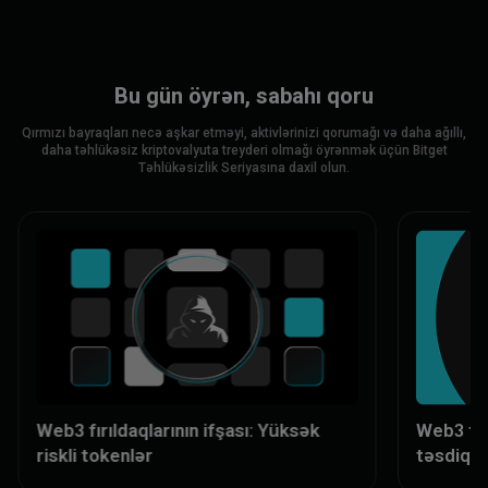
Bu gün öyrən, sabahı qoru
Qırmızı bayraqları necə aşkar etməyi, aktivlərinizi qorumağı və daha ağıllı,
daha təhlükəsiz kriptovalyuta treyderi olmağı öyrənmək üçün Bitget
Təhlükəsizlik Seriyasına daxil olun.
Web3 fırıldaqlarının ifşası: Yüksək
Web3 fırı
riskli tokenlər
təsdiqlə