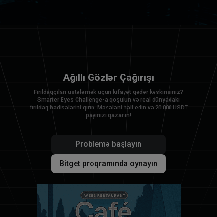
Ağıllı Gözlər Çağırışı
Fırıldaqçıları üstələmək üçün kifayət qədər kəskinsiniz?
Smarter Eyes Challenge-a qoşulun və real dünyadakı
fırıldaq hadisələrini qırın. Məsələni həll edin və 20.000 USDT
payınızı qazanın!
Problemə başlayın
Bitget proqramında oynayın