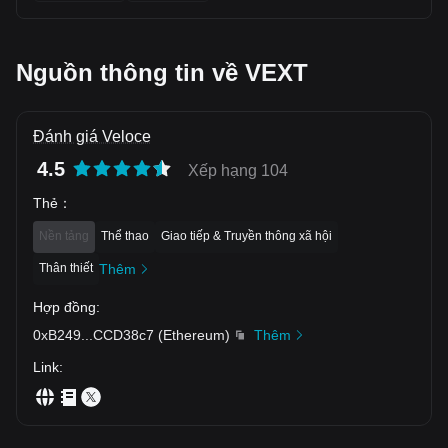
$ONDO $TON $ARB $ACT $ACA $KSM $LOOKS $JUV
$GOAT $SUN $BAN $USUAL $MOVE $VEXT
$MOODENGETH $GRASS
Nguồn thông tin về VEXT
Đánh giá Veloce
4.5
Xếp hạng 104
Thẻ
：
Nền tảng
Thể thao
Giao tiếp & Truyền thông xã hội
Thân thiết
Thêm
Hợp đồng
:
0xB249
...
CCD38c7
(
Ethereum
)
Thêm
Link
: