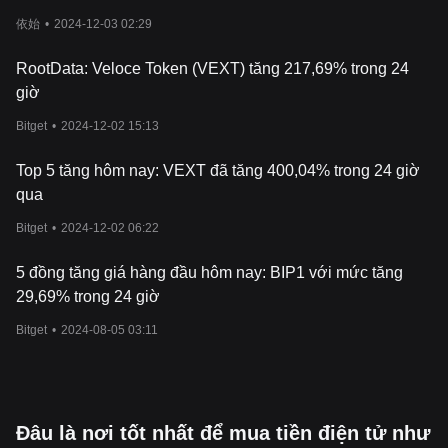
Tài li
ệ
u chính th
ứ
c:
依始
•
2024-12-03 02:29
https://www.velocemediagroup.com/vext/whitepaper-pdf
Website chính th
ứ
c:
https://www.velocemediagroup.com/
Veloce ho
ạ
t đ
ộ
ng như th
ế
nào?
RootData: Veloce Token (VEXT) tăng 217,69% trong 24
V
ề
c
ố
t lõi, Veloce t
ậ
n d
ụ
ng công ngh
ệ
blockchain đ
ể
phi t
ậ
p trung
giờ
hóa tr
ả
i nghi
ệ
m c
ủ
a fan hâm m
ộ
, cho phép t
ạ
o ra m
ộ
t n
ề
n t
ả
ng
Bitget
•
2024-12-02 15:13
tương tác và h
ấ
p d
ẫ
n hơn, nơi fan hâm m
ộ
có th
ể
k
ế
t n
ố
i v
ớ
i đ
ộ
i
và v
ậ
n đ
ộ
ng viên yêu thích. Đư
ợ
c xây d
ự
ng trên m
ạ
ng
Polygon
,
Top 5 tăng hôm nay: VEXT đã tăng 400,04% trong 24 giờ
giao
th
ứ
c phi t
ậ
p trung c
ủ
a Veloce, Vextverse, là b
ằ
ng ch
ứ
ng cho
phương pháp ti
ế
p c
ậ
n tân ti
ế
n c
ủ
a công ty. Vextverse gi
ớ
i thi
ệ
u
qua
m
ộ
t h
ệ
sinh thái game hóa nơi ngư
ờ
i dùng có th
ể
tham gia vào
Bitget
•
2024-12-02 06:22
các th
ử
thách, ki
ế
m ph
ầ
n thư
ở
ng đư
ợ
c token hóa và có ti
ế
ng nói
trong vi
ệ
c qu
ả
n tr
ị
n
ề
n t
ả
ng thông qua các cơ ch
ế
b
ỏ
phi
ế
u sáng
t
ạ
o như phương pháp b
ỏ
phi
ế
u Penrose. Phương pháp này đ
ả
m
5 đồng tăng giá hàng đầu hôm nay: BIP1 với mức tăng
b
ả
o quy
ề
n đ
ạ
i di
ệ
n công b
ằ
ng và quy
ề
n ra quy
ế
t đ
ị
nh gi
ữ
a các
29,69% trong 24 giờ
ch
ủ
s
ở
h
ữ
u token VEXT, cân b
ằ
ng
ả
nh hư
ở
ng gi
ữ
a các nhóm l
ớ
n
nh
Bitget
ỏ
trong c
•
2024-08-05 03:11
ộ
ng đ
ồ
ng.
VEXT Token là gì?
VEXT là token ti
ệ
n ích c
ủ
a h
ệ
sinh thái Veloce, đóng vai trò là
phương ti
ệ
n chính cho các giao d
ị
ch, qu
ả
n tr
ị
và tham gia trong
Vextverse. Ch
ủ
s
ở
h
ữ
u VEXT có th
ể
tham gia staking, b
ỏ
phi
ế
u
Đâu là nơi tốt nhất để mua tiền điện tử như
cho các đ
ề
xu
ấ
t
ả
nh hư
ở
ng đ
ế
n tương lai c
ủ
a n
ề
n t
ả
ng, tham gia