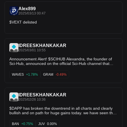
Alex899
2025/03/13 00:47
$VEXT delisted
IDREESKHANKAKAR
2025/03/01 10:55
Announcement Alert! $SCIHUB Alexandra, the founder of
Sci-Hub, announced on the official Sci-Hub channel that
they are about to launch Sci-Net. It is reported that Sci-Net
is a new platform where anyone can upload scientific papers
WAVES
+1.78%
GRAM
-0.49%
and receive SCIHUB token rewards. Sci-Net will create a
mutual aid network to reward knowledge sharing. $SLERF
$TON $STX $MEMEFI $CARV $LOOKS $WAVES $ELIZA
$FMB $KOMA $VEXT $FORT $SXP $SCR $ARC $UNI
IDREESKHANKAKAR
$MOG $WSDM
2025/02/26 10:36
$DAPP has broken the downtrend in all charts and clearly
bullish and on path for huge gains today. we have seen the
growth two times before that and taken good profit so do not
be late this time. pack your $DAPP bags and gain 5× over
BAN
+0.75%
JUV
0.00%
today in short term. let's fly🚀🚀🚀 $KAIA $PAW $AVA