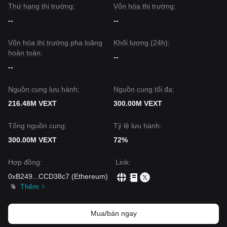
Nhìn chung, các nhà phân tích cho rằng dù Veloce có thể
Thứ hạng thị trường:
Vốn hóa thị trường:
tiếp tục gặp biến động với khối lượng thấp hoặc sự tích lũy
trong ngắn hạn, triển vọng trung hạn vẫn
Bearish
trừ khi nó
--
--
lấy lại được các mốc kháng cự tâm lý quan trọng và thấy
hoạt động hệ sinh thái phục hồi.
Vốn hóa thị trường pha loãng
Khối lượng (24h):
hoàn toàn:
--
--
Nguồn cung lưu hành:
Nguồn cung tối đa:
216.48M VEXT
300.00M VEXT
Tổng nguồn cung:
Tỷ lệ lưu hành:
300.00M VEXT
72%
Hợp đồng
:
Link
:
0xB249
...
CCD38c7
(
Ethereum
)
Thêm
Mua/bán ngay