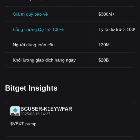
sàn giao d
ị
ch hàng đ
ầ
u, ch
ẳ
ng h
ạ
n như Bitget, m
ộ
t n
ề
n t
ả
ng an
toàn và thân thi
ệ
n v
ớ
i ngư
ờ
i dùng dành cho nh
ữ
ng ngư
ờ
i đam
Giá trị quỹ bảo vệ
$300M+
mê ti
ề
n đi
ệ
n t
ử
.
Bằng chứng Dự trữ 100%
Tỷ lệ dự trữ > 100%
Người dùng toàn cầu
120M+
Khối lượng giao dịch hàng ngày
$20B+
Bitget Insights
BGUSER-K1EYWFAR
2025/03/16 14:27
$VEXT pump