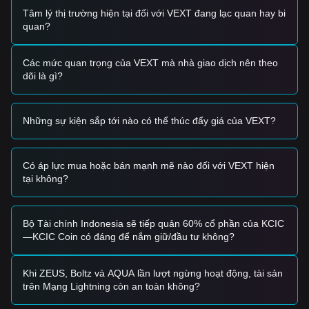
Tín hiệu giao dịch
Tâm lý thị trường hiện tại đối với VEXT đang lạc quan hay bi
Dựa trên cấu trúc kỹ thuật hiện tại và động lượng thị trường,
quan?
các chiến lược giao dịch tham khảo sau được đưa ra:
Vùng có thể mua
• Nếu giá Veloce tiến gần
$0.00004300
và cho thấy nhịp bật
Các mức quan trọng của VEXT mà nhà giao dịch nên theo
lên rõ ràng kèm khối lượng tăng, có thể đây là điểm vào
dõi là gì?
ngắn hạn rủi ro cao.
• Nếu giá Veloce vượt lên trên
$0.00005210
với xác nhận
khối lượng đáng kể, điều đó có thể báo hiệu khả năng đảo
Những sự kiện sắp tới nào có thể thúc đẩy giá của VEXT?
chiều xu hướng.
Kịch bản rủi ro
• Nếu giá Veloce giảm xuống dưới
$0.00004315
, thị trường
có thể bước vào một giai đoạn mới của quá trình xác lập
Có áp lực mua hoặc bán mạnh mẽ nào đối với VEXT hiện
giá, hướng tới các mức thấp hơn trong lịch sử quanh
tại không?
$0.00002692
.
Chiến lược mua
Dựa trên cấu trúc thị trường hiện tại, các chiến lược tham
Bộ Tài chính Indonesia sẽ tiếp quản 60% cổ phần của KCIC
khảo sau được đề xuất:
—KCIC Coin có đáng để nắm giữ/đầu tư không?
Nhà đầu tư thận trọng
• Chờ giá Veloce thực sự vượt qua và giữ vững trên mức
kháng cự
$0.000052
trước khi cân nhắc vào lệnh.
Khi ZEUS, Boltz và AQUA lần lượt ngừng hoạt động, tài sản
• Hoặc đứng ngoài cho đến khi khối lượng giao dịch cho
trên Mạng Lightning còn an toàn không?
thấy mức tăng bền vững nhằm đảm bảo thanh khoản thoát