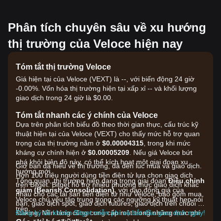
Phân tích chuyên sâu về xu hướng
thị trường của Veloce hiện nay
Tóm tắt thị trường Veloce
Giá hiện tại của Veloce (VEXT) là --, với biến động 24 giờ
-0.00%. Vốn hóa thị trường hiện tại xấp xỉ -- và khối lượng
giao dịch trong 24 giờ là $0.00.
Tóm tắt nhanh các ý chính của Veloce
Dựa trên phân tích biểu đồ theo thời gian thực, cấu trúc kỹ
thuật hiện tại của Veloce (VEXT) cho thấy mức hỗ trợ quan
trọng của thị trường nằm ở
$0.00004315
, trong khi mức
kháng cự chính hiện ở
$0.00005209
. Nếu giá Veloce bứt
phá khỏi biên độ này, có thể kích hoạt một giai đoạn xu
Giờ bạn đã hiểu về thị trường, đã đến lúc mua và giao dịch.
hướng mới.
Hơn 100 triệu người dùng tiền điện tử lựa chọn giao dịch
Tổng quan, thị trường hiện đang trong giai đoạn
Điều chỉnh
trên Bitget. Bitget hỗ trợ nhiều phương thức giao dịch khác
giảm (Bearish Consolidation)
, với dao động giá của
nhau cho các tài sản tiền điện tử như Veloce, bao gồm mua,
Veloce chủ yếu tập trung trong các ngưỡng kỹ thuật hẹp nói
bán, giao dịch spot, giao dịch futures, giao dịch trên chuỗi và
trên.
staking. Nền tảng cũng cung cấp một trong những mức phí
Đăng ký tài khoản Bitget miễn phí và bắt đầu giao dịch ngay!