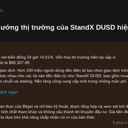
0）
hướng thị trường của StandX DUSD hiệ
ới biến động 24 giờ +0.01%. Vốn hóa thị trường hiện tại xấp xỉ
iờ là $88,307.88.
iao dịch. Hơn 100 triệu người dùng tiền điện tử lựa chọn giao dịch trê
h khác nhau cho các tài sản tiền điện tử như StandX DUSD, bao gồm mua
 trên chuỗi và staking. Nền tảng cũng cung cấp một trong những mức phí
dịch ngay!
gian thực của Bitget và chỉ báo kỹ thuật, được tổng hợp và xem xét bởi đ
tính chất tham khảo và không cấu thành lời khuyên đầu tư. Giá tiền đi
 tư dựa trên khả năng chấp nhận rủi ro của bản thân.
5 phút t