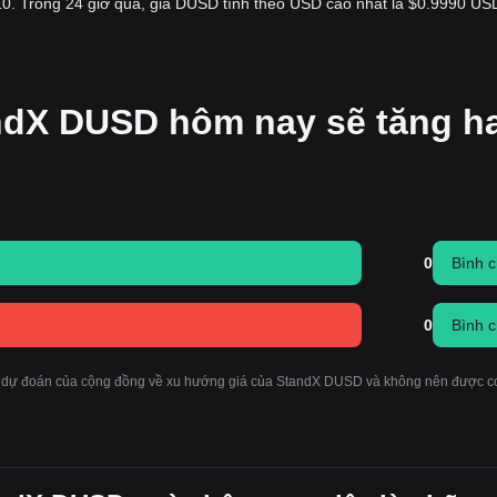
. Trong 24 giờ qua, giá DUSD tính theo USD cao nhất là $0.9990 US
andX DUSD hôm nay sẽ tăng h
0
Bình 
0
Bình 
h dự đoán của cộng đồng về xu hướng giá của StandX DUSD và không nên được coi