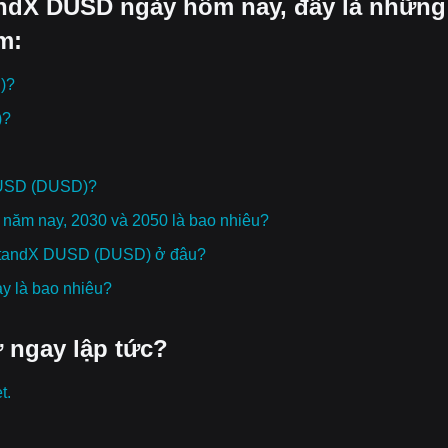
tandX DUSD ngày hôm nay, đây là những
m:
)?
)?
 DUSD (DUSD)?
ăm nay, 2030 và 2050 là bao nhiêu?
ủa StandX DUSD (DUSD) ở đâu?
ay là bao nhiêu?
 ngay lập tức?
t.