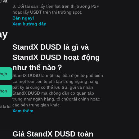
D và
3. Đổi tài sản lấy tiền fiat trên thị trường P2P
hoặc lấy USDT trên thị trường spot.
Bán ngay!
Xem hướng dẫn
ay
StandX DUSD là gì và
StandX DUSD hoạt động
như thế nào？
chọn
StandX DUSD là một loại tiền điện tử phổ biến.
Là một loại tiền tệ phi tập trung ngang hàng,
bất kỳ ai cũng có thể lưu trữ, gửi và nhận
chọn
StandX DUSD mà không cần cơ quan tập
trung như ngân hàng, tổ chức tài chính hoặc
các bên trung gian khác.
 là lời
Xem thêm
Giá StandX DUSD toàn