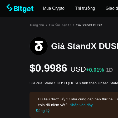
Mua Crypto
Thị trường
Giao d
Trang chủ
/
Giá tiền điện tử
/
Giá StandX DUSD
Giá StandX DUS
$0.9986
USD
+0.01%
1D
Giá của StandX DUSD (DUSD) tính theo United State
Dữ liệu được lấy từ nhà cung cấp bên thứ ba. T
coin đã niêm yết?
Nhấp vào đây
Đăng ký