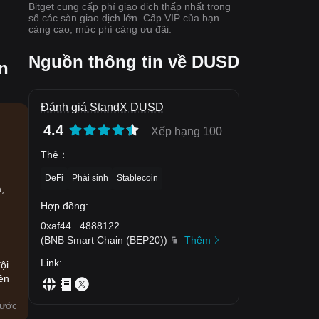
Bitget cung cấp phí giao dịch thấp nhất trong
số các sàn giao dịch lớn. Cấp VIP của bạn
càng cao, mức phí càng ưu đãi.
Nguồn thông tin về DUSD
n
Đánh giá StandX DUSD
4.4
Xếp hạng 100
Thẻ
：
n
DeFi
Phái sinh
Stablecoin
,
Hợp đồng
:
0xaf44
...
4888122
(
BNB Smart Chain (BEP20)
)
Thêm
Link
:
ội
ện
rước