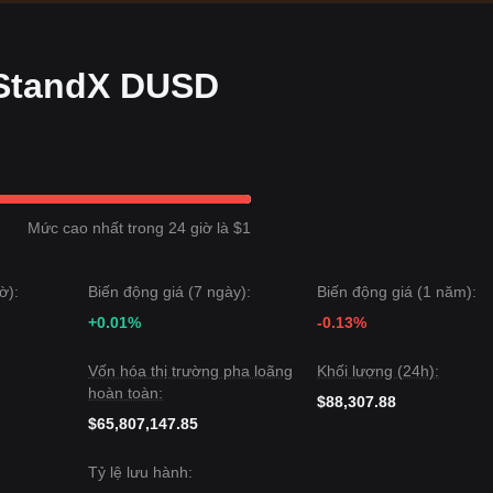
 StandX DUSD
Mức cao nhất trong 24 giờ là $1
ờ):
Biến động giá (7 ngày):
Biến động giá (1 năm):
+0.01%
-0.13%
Vốn hóa thị trường pha loãng
Khối lượng (24h):
hoàn toàn:
$88,307.88
$65,807,147.85
Tỷ lệ lưu hành: