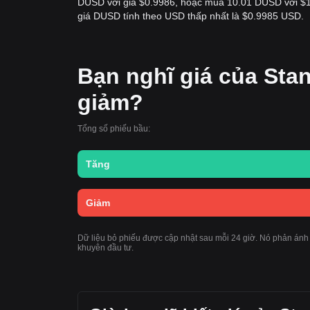
DUSD với giá $0.9986, hoặc mua 10.01 DUSD với $10
giá DUSD tính theo USD thấp nhất là $0.9985 USD.
Bạn nghĩ giá của St
giảm?
Tổng số phiếu bầu:
Tăng
Giảm
Dữ liệu bỏ phiếu được cập nhật sau mỗi 24 giờ. Nó phản án
khuyên đầu tư.