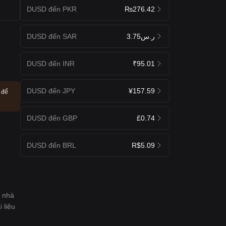
DUSD đến PKR
₨276.42
DUSD đến SAR
ر.س3.75
DUSD đến INR
₹95.01
DUSD đến JPY
¥157.59
 để
DUSD đến GBP
£0.74
DUSD đến BRL
R$5.09
c nhà
 liệu