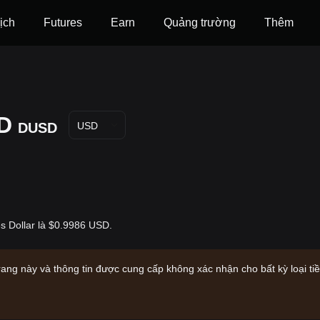
ịch
Futures
‌Earn
Quảng trường
Thêm
D
DUSD
USD
s Dollar là $0.9986 USD.
rang này và thông tin được cung cấp không xác nhận cho bất kỳ loại ti