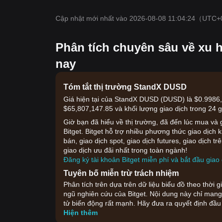
Cập nhật mới nhất vào 2026-08-08 11:04:24
（UTC+
Phân tích chuyên sâu về xu 
nay
Tóm tắt thị trường StandX DUSD
Giá hiện tại của StandX DUSD (DUSD) là $0.9986, v
$65,807,147.85 và khối lượng giao dịch trong 24 g
Giờ bạn đã hiểu về thị trường, đã đến lúc mua và g
Bitget. Bitget hỗ trợ nhiều phương thức giao dịc
bán, giao dịch spot, giao dịch futures, giao dịch
giao dịch ưu đãi nhất trong toàn ngành!
Đăng ký tài khoản Bitget miễn phí và bắt đầu giao 
Tuyên bố miễn trừ trách nhiệm
Phân tích trên dựa trên dữ liệu biểu đồ theo thời 
ngũ nghiên cứu của Bitget. Nội dung này chỉ mang 
tử biến động rất mạnh. Hãy đưa ra quyết định đầu
Hiện thêm