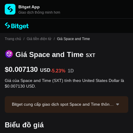
Bitget App
Giao dịch thông minh hơn
Trang chủ
/
Giá tiền điện tử
/
Giá Space and Time
Giá Space and Time
SXT
$0.007130
USD
-5.23%
1D
Giá của Space and Time (SXT) tính theo United States Dollar là
$0.007130 USD.
Bitget cung cấp giao dịch spot Space and Time thông
qua cặp giao dịch SXT/USDT. Giá hiện tại của SXT/US
DT là 0.007143, với khối lượng giao dịch 24 giờ $55,0
Biểu đồ giá
63.48. Space and Time có vốn hóa thị trường là $9,98
2,457.81 và nguồn cung lưu hành là 1.40B SXT. Nguồ