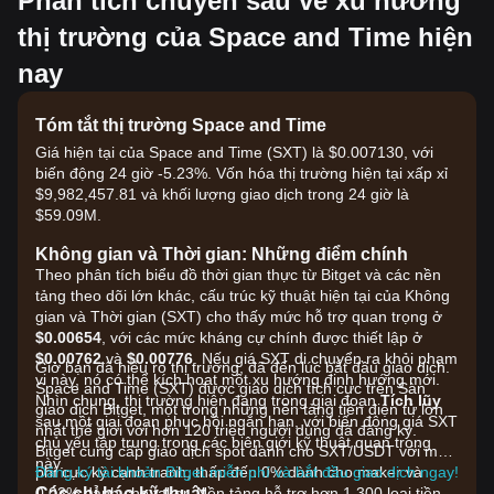
Phân tích chuyên sâu về xu hướng
thị trường của Space and Time hiện
nay
Tóm tắt thị trường Space and Time
Giá hiện tại của Space and Time (SXT) là $0.007130, với
biến động 24 giờ -5.23%. Vốn hóa thị trường hiện tại xấp xỉ
$9,982,457.81 và khối lượng giao dịch trong 24 giờ là
$59.09M.
Không gian và Thời gian: Những điểm chính
Theo phân tích biểu đồ thời gian thực từ Bitget và các nền
tảng theo dõi lớn khác, cấu trúc kỹ thuật hiện tại của Không
gian và Thời gian (SXT) cho thấy mức hỗ trợ quan trọng ở
$0.00654
, với các mức kháng cự chính được thiết lập ở
$0.00762
và
$0.00776
. Nếu giá SXT di chuyển ra khỏi phạm
Giờ bạn đã hiểu rõ thị trường, đã đến lúc bắt đầu giao dịch.
vi này, nó có thể kích hoạt một xu hướng định hướng mới.
Space and Time (SXT) được giao dịch tích cực trên Sàn
Nhìn chung, thị trường hiện đang trong giai đoạn
Tích lũy
giao dịch Bitget, một trong những nền tảng tiền điện tử lớn
sau một giai đoạn phục hồi ngắn hạn, với biến động giá SXT
nhất thế giới với hơn 120 triệu người dùng đã đăng ký.
chủ yếu tập trung trong các biên giới kỹ thuật quan trọng
Bitget cung cấp giao dịch spot dành cho SXT/USDT với mức
này.
phí cực kỳ cạnh tranh, thấp đến 0% dành cho maker và
Đăng ký tài khoản Bitget miễn phí và bắt đầu giao dịch ngay!
Các chỉ báo kỹ thuật
0,03% dành cho taker. Nền tảng hỗ trợ hơn 1.300 loại tiền