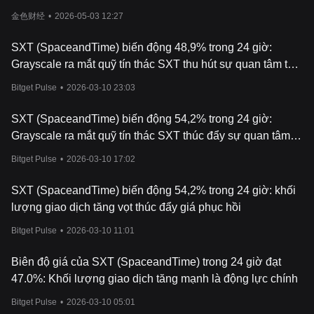
金色财经
•
2026-05-03 12:27
SXT (SpaceandTime) biến động 48,9% trong 24 giờ:
Grayscale ra mắt quỹ tín thác SXT thu hút sự quan tâm từ
các tổ chức
Bitget Pulse
•
2026-03-10 23:03
SXT (SpaceandTime) biến động 54,2% trong 24 giờ:
Grayscale ra mắt quỹ tín thác SXT thúc đẩy sự quan tâm
trở lại từ các tổ chức
Bitget Pulse
•
2026-03-10 17:02
SXT (SpaceandTime) biến động 54,2% trong 24 giờ: khối
lượng giao dịch tăng vọt thúc đẩy giá phục hồi
Bitget Pulse
•
2026-03-10 11:01
Biên độ giá của SXT (SpaceandTime) trong 24 giờ đạt
47.0%: Khối lượng giao dịch tăng mạnh là động lực chính
Bitget Pulse
•
2026-03-10 05:01