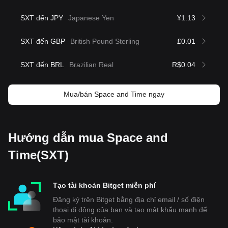
SXT đến JPY
Japanese Yen
¥1.13
SXT đến GBP
British Pound Sterling
£0.01
SXT đến BRL
Brazilian Real
R$0.04
Mua/bán Space and Time ngay
Hướng dẫn mua Space and
Time(SXT)
Tạo tài khoản Bitget miễn phí
Đăng ký trên Bitget bằng địa chỉ email / số điện
thoại di động của bạn và tạo mật khẩu mạnh để
bảo mật tài khoản.