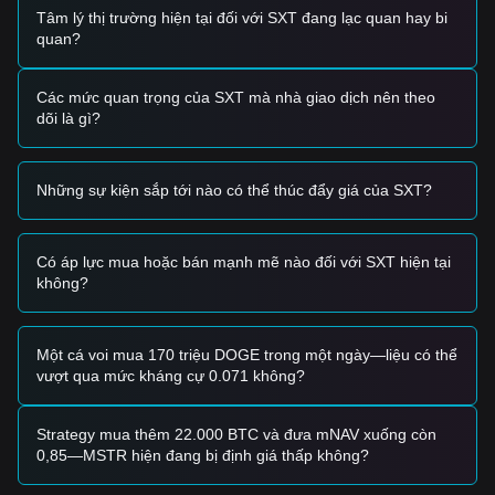
•
Kinh tế học token và nguồn cung:
Các đợt mở khóa
Tâm lý thị trường hiện tại đối với SXT đang lạc quan hay bi
token đáng kể gần đây (khoảng 23% nguồn cung lưu thông
quan?
vào tháng 5) tiếp tục tạo ra áp lực bán phía trên, đòi hỏi nhu
cầu hữu cơ mạnh mẽ để hấp thụ nguồn cung mới.
Các mức quan trọng của SXT mà nhà giao dịch nên theo
Tín hiệu giao dịch
dõi là gì?
Dựa trên cấu trúc kỹ thuật hiện tại và động lượng thị trường,
các nhà phân tích đưa ra các chiến lược giao dịch tham
chiếu sau:
Những sự kiện sắp tới nào có thể thúc đẩy giá của SXT?
Vùng mua tiềm năng
• Nếu giá SXT tiến gần đến phạm vi
$0.00654 - $0.00695
và
cho thấy dấu hiệu bật lên, nó có thể mang lại cơ hội mua
ngắn hạn.
Có áp lực mua hoặc bán mạnh mẽ nào đối với SXT hiện tại
• Nếu SXT phá vỡ thành công mức kháng cự
$0.00776
với
không?
khối lượng đáng kể, nó có thể xác nhận một xu hướng tăng
mới.
Kịch bản rủi ro
Một cá voi mua 170 triệu DOGE trong một ngày—liệu có thể
• Nếu giá SXT giảm xuống dưới mức hỗ trợ
$0.00654
, thị
vượt qua mức kháng cự 0.071 không?
trường có thể bước vào giai đoạn điều chỉnh sâu hơn, có
khả năng kiểm tra mức
$0.00630
.
Chiến lược mua
Strategy mua thêm 22.000 BTC và đưa mNAV xuống còn
Dựa trên cấu trúc thị trường hiện tại, các nhà phân tích đề
0,85—MSTR hiện đang bị định giá thấp không?
xuất các chiến lược tham chiếu sau: