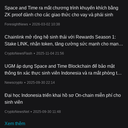
Space and Time ra mắt chương trình khuyến khích bằng
ZK proof dành cho các giao thức cho vay và phái sinh
ForesightNews
•
2026-03-02 10:38
Chainlink mở rộng hệ sinh thái với Rewards Season 1:
Stake LINK, nhận token, tăng cường sức mạnh cho mạng
lưới
CryptoNewsFlash
•
2025-11-04 21:56
UGM áp dụng Space and Time Blockchain để bảo mật
thông tin xác thực sinh viên Indonesia và ra mắt phòng thí
nghiệm AI
Newscrypto
•
2025-09-30 22:14
Đại học Indonesia triển khai hồ sơ On-chain miễn phí cho
sinh viên
CryptoNewsNet
•
2025-09-30 11:48
Xem thêm