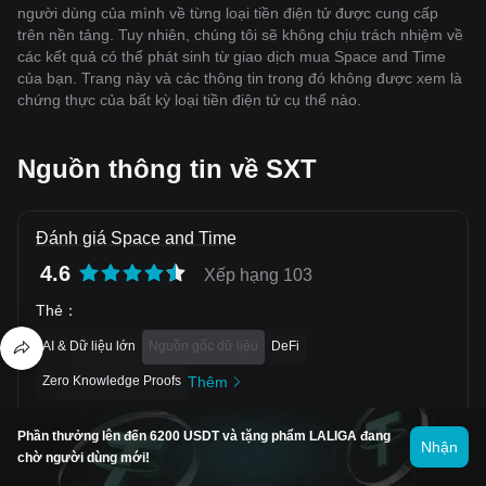
người dùng của mình về từng loại tiền điện tử được cung cấp
trên nền tảng. Tuy nhiên, chúng tôi sẽ không chịu trách nhiệm về
các kết quả có thể phát sinh từ giao dịch mua Space and Time
của bạn. Trang này và các thông tin trong đó không được xem là
chứng thực của bất kỳ loại tiền điện tử cụ thể nào.
Nguồn thông tin về SXT
Đánh giá Space and Time
4.6
Xếp hạng 103
Thẻ
：
AI & Dữ liệu lớn
Nguồn gốc dữ liệu
DeFi
Zero Knowledge Proofs
Thêm
Hợp đồng
:
Phần thưởng lên đến 6200 USDT và tặng phẩm LALIGA đang
Nhận
0xA2c2
...
9fCf7b8
(
Base
)
Thêm
chờ người dùng mới!