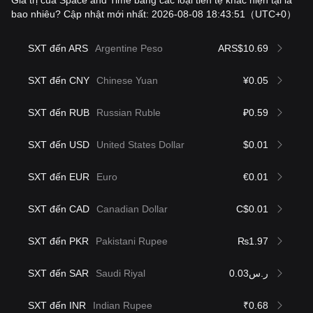
Giá trị của Space and Time bằng các loại tiền tệ khác hiện tại là
bao nhiêu? Cập nhật mới nhất: 2026-08-08 18:43:51
（UTC+0）
SXT đến ARS
Argentine Peso
ARS$10.69
SXT đến CNY
Chinese Yuan
¥0.05
SXT đến RUB
Russian Ruble
₽0.59
SXT đến USD
United States Dollar
$0.01
SXT đến EUR
Euro
€0.01
SXT đến CAD
Canadian Dollar
C$0.01
SXT đến PKR
Pakistani Rupee
₨1.97
SXT đến SAR
Saudi Riyal
ر.س0.03
SXT đến INR
Indian Rupee
₹0.68