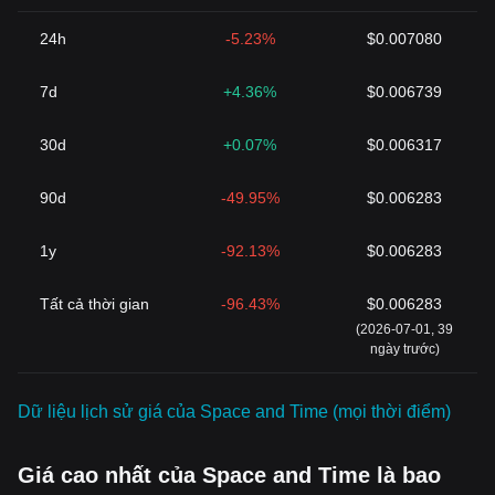
24h
-5.23%
$0.007080
7d
+4.36%
$0.006739
30d
+0.07%
$0.006317
90d
-49.95%
$0.006283
1y
-92.13%
$0.006283
‌Tất cả thời gian
-96.43%
$0.006283
(2026-07-01, 39
ngày trước)
Dữ liệu lịch sử giá của Space and Time (mọi thời điểm)
Giá cao nhất của Space and Time là bao