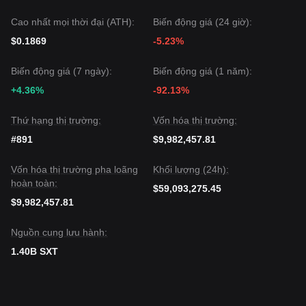
Tầm nhìn thị trường
Cao nhất mọi thời đại (ATH):
Biến động giá (24 giờ):
Nếu giá SXT phá vỡ mức kháng cự
$0.00776
, mức mục tiêu
tiếp theo có khả năng là
$0.00817
.
$0.1869
-5.23%
Nếu giá SXT giảm xuống dưới
$0.00654
, mục tiêu giảm tiếp
theo có thể là
$0.00630
.
Biến động giá (7 ngày):
Biến động giá (1 năm):
Đồng thuận thị trường
Đồng thuận giữa các nhà phân tích là mặc dù Không gian và
+4.36%
-92.13%
Thời gian có thể trải qua biến động ngắn hạn hoặc tích lũy
ngang để hấp thụ các đợt mở khóa nguồn cung gần đây,
Thứ hạng thị trường:
Vốn hóa thị trường:
nhưng xu hướng trung hạn vẫn
Báo cáo tăng trưởng thận
#891
$9,982,457.81
trọng
miễn là nó giữ vững mức hỗ trợ quan trọng
$0.00654
.
Vốn hóa thị trường pha loãng
Khối lượng (24h):
hoàn toàn:
$59,093,275.45
$9,982,457.81
Nguồn cung lưu hành:
1.40B SXT