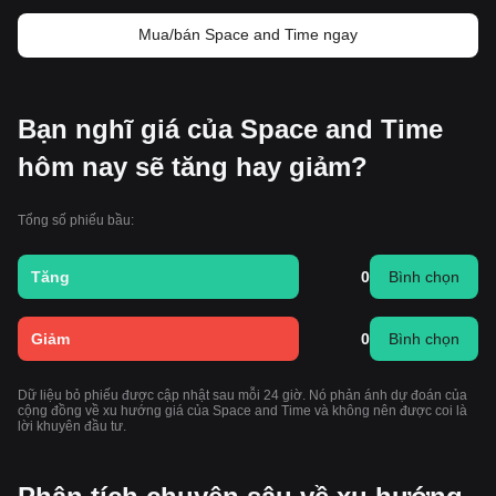
Mua/bán Space and Time ngay
Bạn nghĩ giá của Space and Time
hôm nay sẽ tăng hay giảm?
Tổng số phiếu bầu:
Tăng
0
Bình chọn
Giảm
0
Bình chọn
Dữ liệu bỏ phiếu được cập nhật sau mỗi 24 giờ. Nó phản ánh dự đoán của
cộng đồng về xu hướng giá của Space and Time và không nên được coi là
lời khuyên đầu tư.