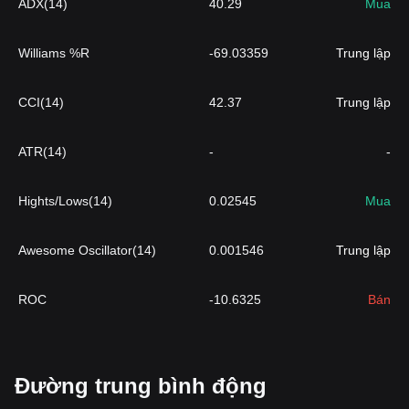
ADX(14)
40.29
Mua
Williams %R
-69.03359
Trung lập
CCI(14)
42.37
Trung lập
ATR(14)
-
-
Hights/Lows(14)
0.02545
Mua
Awesome Oscillator(14)
0.001546
Trung lập
ROC
-10.6325
Bán
Đường trung bình động