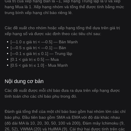
Giá trị của xếp hạng Bán là –1, xếp hạng Trung lập là 0 và xếp
hạng Mua là 1. Xếp hạng nhóm và tổng thể được tính bằng mức
trung bình xếp hạng chỉ báo riêng lẻ.
Các đề xuất cho nhóm hoặc xếp hạng tổng thể dựa trên giá trị
xếp hạng số và được xác định theo các tiêu chí sau:
[—1.0 ≤ giá trị < —0.5] — Bán Mạnh
[—0.5 ≤ giá trị < —0.1] — Bán
[—0.1 ≤ giá trị ≤ 0.1] — Trung lập
[0.1 < giá trị ≤ 0.5] — Mua
[0.5 < giá trị ≤ 1.0] - Mua Mạnh
Nội dung cơ bản
Các đề xuất được mỗi chỉ báo đưa ra dựa trên xếp hạng được
tính toán cho các chỉ báo phụ trong đó.
Đánh giá tổng thể của một chỉ báo bao gồm hai nhóm lớn các chỉ
báo phụ. Đầu tiên bao gồm SMA và EMA với độ dài khác nhau
(độ dài MA là 10, 20, 30, 50, 100 và 200), Đám mây Ichimoku (9,
26, 52), VWMA (20) và HullMA (9). Cái thứ hai được tính trên các