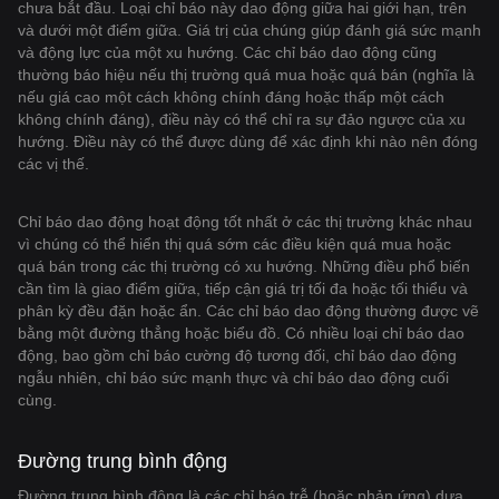
chưa bắt đầu. Loại chỉ báo này dao động giữa hai giới hạn, trên
và dưới một điểm giữa. Giá trị của chúng giúp đánh giá sức mạnh
và động lực của một xu hướng. Các chỉ báo dao động cũng
thường báo hiệu nếu thị trường quá mua hoặc quá bán (nghĩa là
nếu giá cao một cách không chính đáng hoặc thấp một cách
không chính đáng), điều này có thể chỉ ra sự đảo ngược của xu
hướng. Điều này có thể được dùng để xác định khi nào nên đóng
các vị thế.
Chỉ báo dao động hoạt động tốt nhất ở các thị trường khác nhau
vì chúng có thể hiển thị quá sớm các điều kiện quá mua hoặc
quá bán trong các thị trường có xu hướng. Những điều phổ biến
cần tìm là giao điểm giữa, tiếp cận giá trị tối đa hoặc tối thiểu và
phân kỳ đều đặn hoặc ẩn. Các chỉ báo dao động thường được vẽ
bằng một đường thẳng hoặc biểu đồ. Có nhiều loại chỉ báo dao
động, bao gồm chỉ báo cường độ tương đối, chỉ báo dao động
ngẫu nhiên, chỉ báo sức mạnh thực và chỉ báo dao động cuối
cùng.
Đường trung bình động
Đường trung bình động là các chỉ báo trễ (hoặc phản ứng) dựa