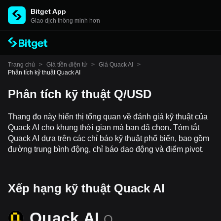
Bitget App
Giao dịch thông minh hơn
Trang chủ
>
Giá tiền điện tử
>
Giá Quack AI
>
Phân tích kỹ thuật Quack AI
Phân tích kỹ thuật Q/USD
Thang đo này hiển thị tổng quan về đánh giá kỹ thuật của
Quack AI cho khung thời gian mà bạn đã chọn. Tóm tắt
Quack AI dựa trên các chỉ báo kỹ thuật phổ biến, bao gồm
đường trung bình động, chỉ báo dao động và điểm pivot.
Xếp hạng kỹ thuật Quack AI
Quack AI
Q