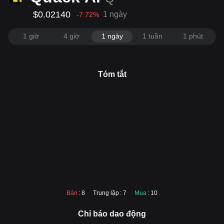
$0.02140
1 ngày
-7.72
%
1 giờ
4 giờ
1 ngày
1 tuần
1 phút
Tóm tắt
Bán
: 8
Trung lập
: 7
Mua
: 10
Chỉ báo dao động