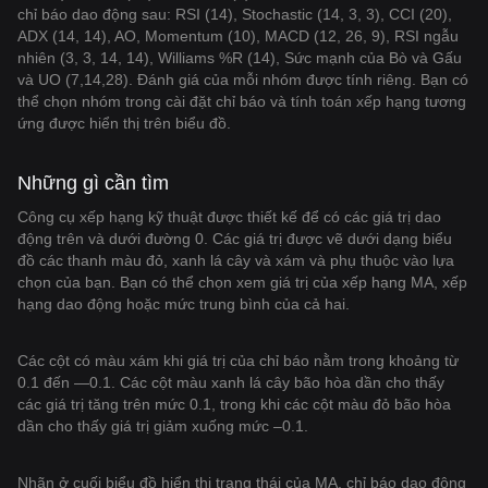
chỉ báo dao động sau: RSI (14), Stochastic (14, 3, 3), CCI (20),
ADX (14, 14), AO, Momentum (10), MACD (12, 26, 9), RSI ngẫu
nhiên (3, 3, 14, 14), Williams %R (14), Sức mạnh của Bò và Gấu
và UO (7,14,28). Đánh giá của mỗi nhóm được tính riêng. Bạn có
thể chọn nhóm trong cài đặt chỉ báo và tính toán xếp hạng tương
ứng được hiển thị trên biểu đồ.
Những gì cần tìm
Công cụ xếp hạng kỹ thuật được thiết kế để có các giá trị dao
động trên và dưới đường 0. Các giá trị được vẽ dưới dạng biểu
đồ các thanh màu đỏ, xanh lá cây và xám và phụ thuộc vào lựa
chọn của bạn. Bạn có thể chọn xem giá trị của xếp hạng MA, xếp
hạng dao động hoặc mức trung bình của cả hai.
Các cột có màu xám khi giá trị của chỉ báo nằm trong khoảng từ
0.1 đến —0.1. Các cột màu xanh lá cây bão hòa dần cho thấy
các giá trị tăng trên mức 0.1, trong khi các cột màu đỏ bão hòa
dần cho thấy giá trị giảm xuống mức –0.1.
Nhãn ở cuối biểu đồ hiển thị trạng thái của MA, chỉ báo dao động