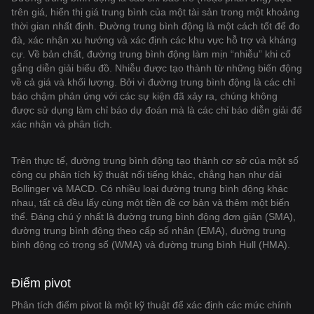
trên giá, hiển thị giá trung bình của một tài sản trong một khoảng
thời gian nhất định. Đường trung bình động là một cách tốt để đo
đà, xác nhận xu hướng và xác định các khu vực hỗ trợ và kháng
cự. Về bản chất, đường trung bình động làm mịn “nhiễu” khi cố
gắng diễn giải biểu đồ. Nhiễu được tạo thành từ những biến động
về cả giá và khối lượng. Bởi vì đường trung bình động là các chỉ
báo chậm phản ứng với các sự kiện đã xảy ra, chúng không
được sử dụng làm chỉ báo dự đoán mà là các chỉ báo diễn giải để
xác nhận và phân tích.
Trên thực tế, đường trung bình động tạo thành cơ sở của một số
công cụ phân tích kỹ thuật nổi tiếng khác, chẳng hạn như dải
Bollinger và MACD. Có nhiều loại đường trung bình động khác
nhau, tất cả đều lấy cùng một tiền đề cơ bản và thêm một biến
thể. Đáng chú ý nhất là đường trung bình động đơn giản (SMA),
đường trung bình động theo cấp số nhân (EMA), đường trung
bình động có trọng số (WMA) và đường trung bình Hull (HMA).
Điểm pivot
Phân tích điểm pivot là một kỹ thuật để xác định các mức chính