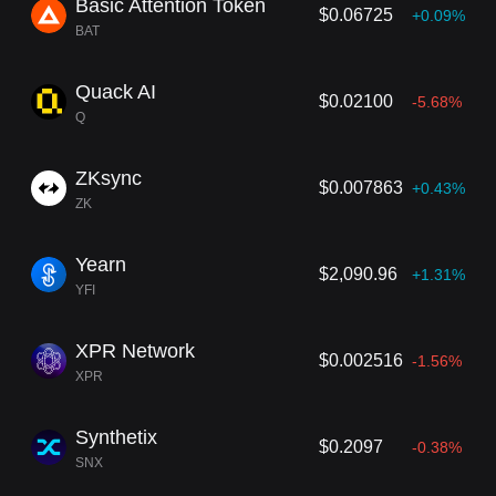
Basic Attention Token
$0.06725
+0.09%
BAT
Quack AI
$0.02100
-5.68%
Q
ZKsync
$0.007863
+0.43%
ZK
Yearn
$2,090.96
+1.31%
YFI
XPR Network
$0.002516
-1.56%
XPR
Synthetix
$0.2097
-0.38%
SNX