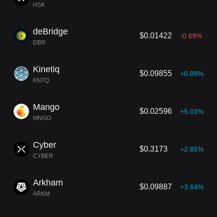
HSK
deBridge
$0.01422
-0.69%
DBR
Kinetiq
$0.09855
+0.89%
KNTQ
Mango
$0.02596
+5.03%
MNGO
Cyber
$0.3173
+2.85%
CYBER
Arkham
$0.09887
+3.64%
ARKM