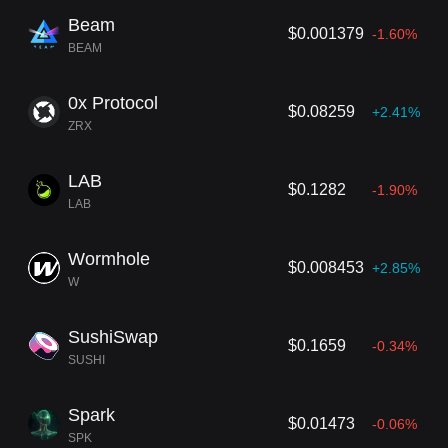
Beam
$0.001379
-1.60%
BEAM
0x Protocol
$0.08259
+2.41%
ZRX
LAB
$0.1282
-1.90%
LAB
Wormhole
$0.008453
+2.85%
W
SushiSwap
$0.1659
-0.34%
SUSHI
Spark
$0.01473
-0.06%
SPK