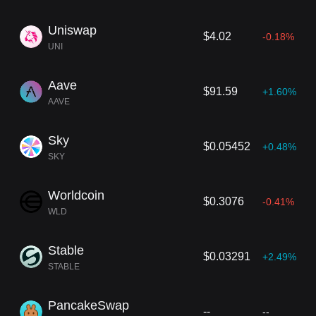
Uniswap
$4.02
-0.18%
UNI
Aave
$91.59
+1.60%
AAVE
Sky
$0.05452
+0.48%
SKY
Worldcoin
$0.3076
-0.41%
WLD
Stable
$0.03291
+2.49%
STABLE
PancakeSwap
--
--