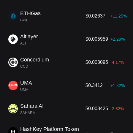
ETHGas
$0.02637
+11.25%
GWEI
Altlayer
$0.005959
+2.29%
ALT
Concordium
$0.003095
-4.17%
CCD
UMA
$0.3412
+1.82%
UMA
Sahara AI
$0.008425
-2.62%
SAHARA
HashKey Platform Token
--
--