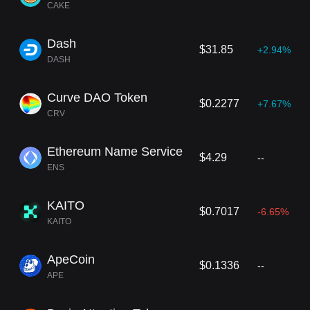
CAKE
Dash
$31.85
+2.94%
DASH
Curve DAO Token
$0.2277
+7.67%
CRV
Ethereum Name Service
$4.29
--
ENS
KAITO
$0.7017
-6.65%
KAITO
ApeCoin
$0.1336
--
APE