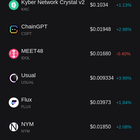
Kyber Network Crystal v2
$0.1034
+1.13%
KNC
ChainGPT
$0.01948
+2.98%
CGPT
MEET48
$0.01680
-0.40%
IDOL
Usual
$0.009334
+3.99%
USUAL
Flux
$0.03973
+1.84%
FLUX
NYM
$0.01850
+2.08%
NYM