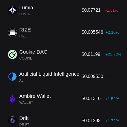
Lumia
$0.07721
-1.31%
LUMIA
RIZE
$0.005546
+2.10%
RIZE
Cookie DAO
$0.01199
+21.22%
COOKIE
Artificial Liquid Intelligence
$0.009530
--
ALI
Ambire Wallet
$0.01310
+1.52%
WALLET
Drift
$0.01298
+1.72%
DRIFT