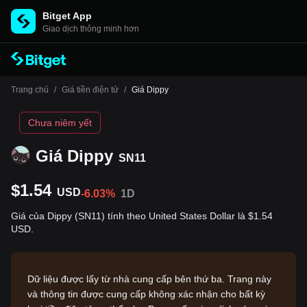
Bitget App
Giao dịch thông minh hơn
Trang chủ
/
Giá tiền điện tử
/
Giá Dippy
Chưa niêm yết
Giá Dippy
SN11
$1.54
USD
-6.03%
1D
Giá của Dippy (SN11) tính theo United States Dollar là $1.54
USD.
Dữ liệu được lấy từ nhà cung cấp bên thứ ba. Trang này
và thông tin được cung cấp không xác nhận cho bất kỳ