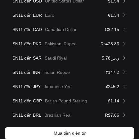
SN11 đến USD
United States Dollar
$1.54
SN11 đến EUR
Euro
€1.34
SN11 đến CAD
Canadian Dollar
C$2.15
SN11 đến PKR
Pakistani Rupee
₨428.86
SN11 đến SAR
Saudi Riyal
ر.س5.78
SN11 đến INR
Indian Rupee
₹147.2
SN11 đến JPY
Japanese Yen
¥245.2
SN11 đến GBP
British Pound Sterling
£1.14
SN11 đến BRL
Brazilian Real
R$7.86
Mua tiền điện tử