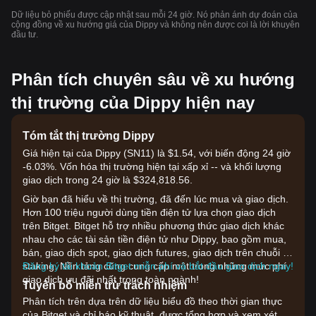
Dữ liệu bỏ phiếu được cập nhật sau mỗi 24 giờ. Nó phản ánh dự đoán của
cộng đồng về xu hướng giá của Dippy và không nên được coi là lời khuyên
đầu tư.
Phân tích chuyên sâu về xu hướng
thị trường của Dippy hiện nay
Tóm tắt thị trường Dippy
Giá hiện tại của Dippy (SN11) là $1.54, với biến động 24 giờ
-6.03%. Vốn hóa thị trường hiện tại xấp xỉ -- và khối lượng
giao dịch trong 24 giờ là $324,818.56.
Giờ bạn đã hiểu về thị trường, đã đến lúc mua và giao dịch.
Hơn 100 triệu người dùng tiền điện tử lựa chọn giao dịch
trên Bitget. Bitget hỗ trợ nhiều phương thức giao dịch khác
nhau cho các tài sản tiền điện tử như Dippy, bao gồm mua,
bán, giao dịch spot, giao dịch futures, giao dịch trên chuỗi và
staking. Nền tảng cũng cung cấp một trong những mức phí
Đăng ký tài khoản Bitget miễn phí và bắt đầu giao dịch ngay!
giao dịch ưu đãi nhất trong toàn ngành!
Tuyên bố miễn trừ trách nhiệm
Phân tích trên dựa trên dữ liệu biểu đồ theo thời gian thực
của Bitget và chỉ báo kỹ thuật, được tổng hợp và xem xét