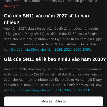
Theo Phân tích kỹ thuật 1 tuần của SN11, tín hiệu giao dịch là
Bán mạnh
.
Giá của SN11 vào năm 2027 sẽ là bao
nhiêu?
Vào năm 2027, dựa trên dự báo tốc độ tăng trưởng hàng năm
+5%, giá của Dippy (SN11) dự kiến sẽ đạt $1.69; dựa trên giá dự
đoán cho năm nay, lợi nhuận tích lũy từ đầu tư và nắm giữ Dippy
cho đến cuối năm 2027 sẽ đạt +5%. Để biết thêm chi tiết, hãy
xem
Dự đoán giá Dippy cho năm 2026, 2027, 2030-2050
.
Giá của SN11 sẽ là bao nhiêu vào năm 2030?
Vào năm 2030, dựa trên dự báo tốc độ tăng trưởng hàng năm là
+5%, giá của Dippy (SN11) dự kiến sẽ đạt $1.95; dựa trên giá dự
đoán cho năm nay, lợi nhuận tích lũy từ đầu tư và nắm giữ Dippy
cho đến cuối năm 2030 sẽ đạt 21.55%. Để biết thêm chi tiết, hãy
xem
Dự đoán giá Dippy cho năm 2026, 2027, 2030-2050
.
Mua tiền điện tử