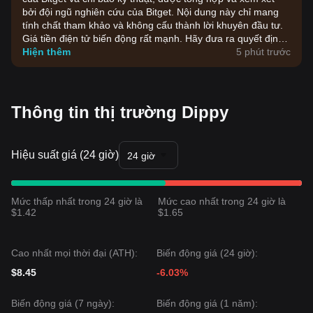
bởi đội ngũ nghiên cứu của Bitget. Nội dung này chỉ mang
tính chất tham khảo và không cấu thành lời khuyên đầu tư.
Giá tiền điện tử biến động rất mạnh. Hãy đưa ra quyết định
đầu tư dựa trên khả năng chấp nhận rủi ro của bản thân.
Hiện thêm
5 phút trước
Thông tin thị trường Dippy
Hiệu suất giá (24 giờ)
24 giờ
Mức thấp nhất trong 24 giờ là
Mức cao nhất trong 24 giờ là
$1.42
$1.65
Cao nhất mọi thời đại (ATH):
Biến động giá (24 giờ):
$8.45
-6.03%
Biến động giá (7 ngày):
Biến động giá (1 năm):