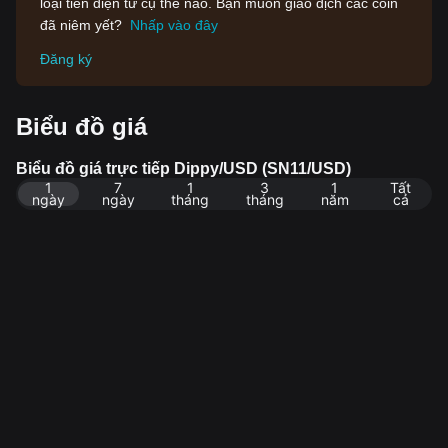
loại tiền điện tử cụ thể nào. Bạn muốn giao dịch các coin
đã niêm yết?
Nhấp vào đây
Đăng ký
Biểu đồ giá
Biểu đồ giá trực tiếp Dippy/USD (SN11/USD)
1
7
1
3
1
Tất
ngày
ngày
tháng
tháng
năm
cả