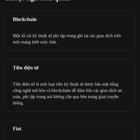
Blockchain
Một sổ cái kỹ thuật số phi tập trung ghi lại các giao dịch trên
một mạng lưới máy tính.
Tiền điện tử
Tiền điện tử là một loại tiền kỹ thuật số được bảo mật bằng
công nghệ mã hóa và blockchain để đảm bảo các giao dịch an
toàn, phi tập trung mà không cần qua bên trung gian truyền
thống.
Fiat