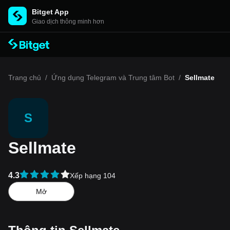
Bitget App
Giao dịch thông minh hơn
Trang chủ
/
Ứng dụng Telegram và Trung tâm Bot
/
Sellmate
S
Sellmate
4.3
Xếp hạng 104
Mở