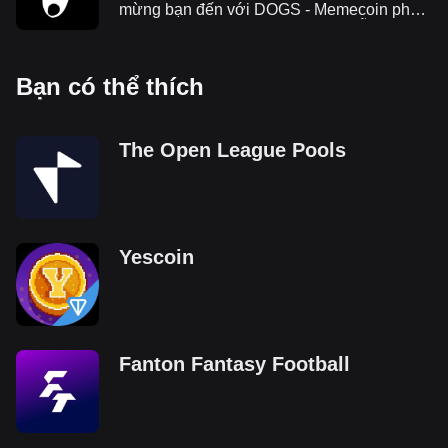
mừng bạn đến với DOGS - Memecoin phổ
biến nhất trên Telegram. Hướng dẫn này
cung cấp tất cả thông tin cần thiết về DOGS,
airdrop và cách tham gia vào hệ sinh thái
Bạn có thể thích
của dự án.
The Open League Pools
Yescoin
Fanton Fantasy Football