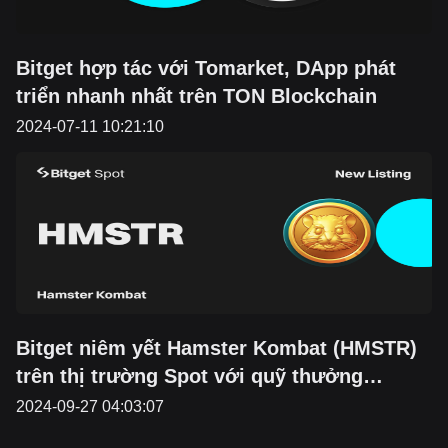
Bitget hợp tác với Tomarket, DApp phát
triển nhanh nhất trên TON Blockchain
2024-07-11 10:21:10
Bitget niêm yết Hamster Kombat (HMSTR)
trên thị trường Spot với quỹ thưởng
12.500.000 token và hoàn tiền 25%
2024-09-27 04:03:07