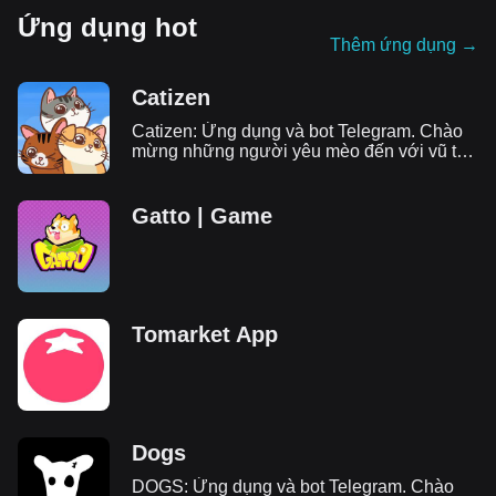
Ứng dụng hot
Thêm ứng dụng
→
Catizen
Catizen: Ứng dụng và bot Telegram. Chào
mừng những người yêu mèo đến với vũ trụ
catizens! Tìm hiểu cách chơi Catizen, tham
gia airdrop và nhận tất cả thông tin chi tiết
về Catizen.
Gatto | Game
Tomarket App
Dogs
DOGS: Ứng dụng và bot Telegram. Chào