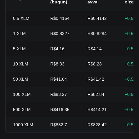
(bugun)
avval
oʻzgar
0.5
XLM
R$0.4164
R$0.4142
+0.52
1
XLM
R$0.8327
R$0.8284
+0.52
5
XLM
R$4.16
R$4.14
+0.52
10
XLM
R$8.33
R$8.28
+0.52
50
XLM
R$41.64
R$41.42
+0.52
100
XLM
R$83.27
R$82.84
+0.52
500
XLM
R$416.35
R$414.21
+0.52
1000
XLM
R$832.7
R$828.42
+0.52