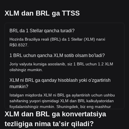
XLM dan BRL ga TTSS
BRL da 1 Stellar qancha turadi?
Hozirda Braziliya reali (BRL) da 1 Stellar (XLM) narxi
R$0.8327.
1 BRL uchun qancha XLM sotib olsam bo'ladi?
Joriy valyuta kursiga asoslanib, siz 1 BRL uchun 1.2 XLM
olishingiz mumkin.
XLM ni BRL ga qanday hisoblash yoki o'zgartirish
mumkin?
Istalgan miqdorda XLM ni BRL ga aylantirish uchun ushbu
sahifaning yuqori qismidagi XLM dan BRL kalkulyatoridan
foydalanishingiz mumkin. Shuningdek, biz eng mashhur
XLM dan BRL ga konvertatsiya
konvertatsiyalar uchun tezkor ma'lumotnoma jadvallarini
ham kiritdik. Masalan, 5 BRL 6 XLM ga teng, 5 XLM esa
tezligiga nima taʼsir qiladi?
4.16BRL atrofida turadi.