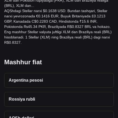
XLM dan Pokiston rupiyasiga (PKR), XLM dan Braziliya realiga
(BRL), XLM dan...
AQShdagi Stellar narxi $0.1638 USD. Bundan tashqari, Stellar
narxi yevrozonada €0.1416 EUR, Buyuk Britaniyada £0.1213
GBP, Kanadada C$0.2283 CAD, Hindistonda ₹15.6 INR,
Pokistonda ₨45.34 PKR, Braziliyada R$0.8327 BRL va hokazo.
Eng mashhur Stellar valyuta juftligi XLM dan Braziliya reali (BRL)
hisoblanadi. 1 Stellar (XLM) ning Braziliya reali (BRL) dagi narxi
R$0.8327.
Mashhur fiat
Argentina pesosi
Rossiya rubli