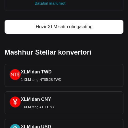
Batafsil ma'lumot
Hozir XLM sotib oling/soting
Mashhur Stellar konvertori
XLM dan TWD
1 XLM teng NT$5.28 TWD
XLM dan CNY
1 XLM teng ¥1.1 CNY
XLM dan USD