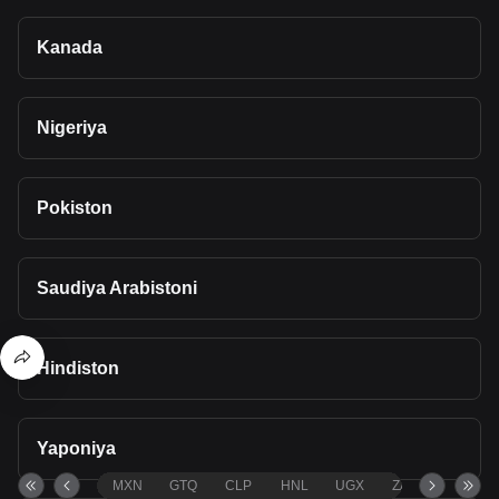
Kanada
Nigeriya
Pokiston
Saudiya Arabistoni
Hindiston
Yaponiya
MXN
GTQ
CLP
HNL
UGX
ZAR
TND