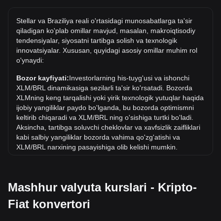
Tarixdagi XLM/BRL ning eng yuqori narxi qancha?
Stellar va Braziliya reali o'rtasidagi munosabatlarga ta'sir
BRL dagi 1 XLM ning eng yuqori narxi R$4.77. 1 XLM/BRL
qiladigan ko'plab omillar mavjud, masalan, makroiqtisodiy
qiymati joriy eng yuqori ko'rsatkichdan oshib ketishini ko'rish
tendensiyalar, siyosatni tartibga solish va texnologik
kerak.
innovatsiyalar. Xususan, quyidagi asosiy omillar muhim rol
o'ynaydi:
BRL da narx dinamikasi qanday?
Oxirgi 7 kun ichida Stellar (XLM) kursi 4.47% ga tushdi.
Bozor kayfiyati:
Investorlarning his-tuyg'usi va ishonchi
Oxirgi oyda Stellar (XLM) ayirboshlash kursi Braziliya reali
XLM/BRL dinamikasiga sezilarli ta'sir ko'rsatadi. Bozorda
(BRL) ga nisbatan 13.96% ga tushdi.
XLMning keng tarqalishi yoki yirik texnologik yutuqlar haqida
ijobiy yangiliklar paydo bo'lganda, bu bozorda optimismni
keltirib chiqaradi va XLM/BRL ning o'sishiga turtki bo'ladi.
Aksincha, tartibga soluvchi cheklovlar va xavfsizlik zaifliklari
kabi salbiy yangiliklar bozorda vahima qo'zg'atishi va
XLM/BRL narxining pasayishiga olib kelishi mumkin.
Normativ muhit:
Kriptovalyutalar atrofidagi hukumat siyosati
va qoidalari ularni qabul qilishga bevosita ta'sir ko'rsatadi,
Mashhur valyuta kurslari - Kripto-
bu esa o'z navbatida AQSh dollari kabi an'anaviy
valyutalarga nisbatan ularning qiymatini belgilaydi. Aniq va
Fiat konvertori
qo'llab-quvvatlovchi qoidalar investorlarning
kriptovalyutalarga bo'lgan ishonchini oshirishi va ularning