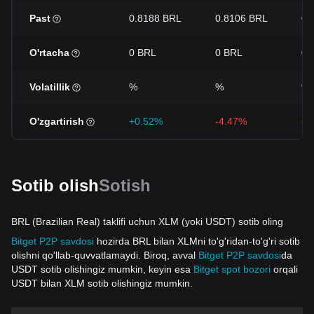
Past
0.8188 BRL
0.8106 BRL
0.
O'rtacha
0 BRL
0 BRL
0 
Volatillik
%
%
%
O'zgartirish
+0.52%
-4.47%
-1
Sotib olish
Sotish
BRL (Brazilian Real) taklifi uchun XLM (yoki USDT) sotib oling
Bitget P2P savdosi
hozirda BRL bilan XLMni to'g'ridan-to'g'ri sotib
olishni qo'llab-quvvatlamaydi. Biroq, avval
Bitget P2P savdosi
da
USDT sotib olishingiz mumkin, keyin esa
Bitget spot bozori
orqali
USDT bilan XLM sotib olishingiz mumkin.