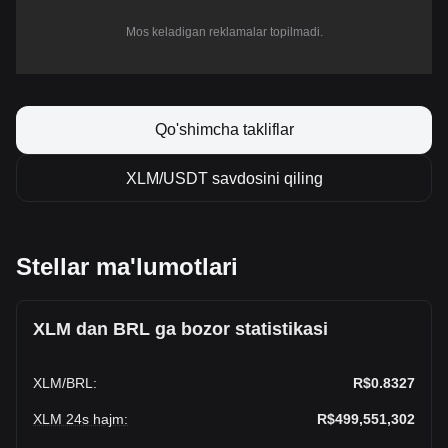
Mos keladigan reklamalar topilmadi.
Qo'shimcha takliflar
XLM/USDT savdosini qiling
Stellar ma'lumotlari
XLM dan BRL ga bozor statistikasi
XLM
/
BRL
:
R$0.8327
XLM 24s hajm
:
R$499,551,302