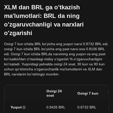
XLM dan BRL ga o'tkazish
ma'lumotlari: BRL da ning
o'zgaruvchanligi va narxlari
o'zgarishi
Oxirgi 7 kun ichida BRL bo'yicha eng yuqori narxi 0.8732 BRL edi,
oxirgi 7 kun ichida BRL bo'yicha eng past narxi esa 0.8106 BRL
edi. Oxirgi 7 kun ichida BRLda narxining eng yuqori va eng past
ko'rsatkichlari o'rtasidagi nisbiy o'zgarish % o'zgaruvchanligini
ko'rsatadi. Yuqoridagi jadvalda oxirgi 24 soat, 30 kun va 90 kun
uchun qo'shimcha o'zgaruvchanlik ma'lumotlarini va XLM dan
BRL narxlarini ko'rishingiz mumkin.
Oxirgi 24
Ox
Oxirgi 7 kun
soat
ku
Yuqori
0.8426 BRL
0.8732 BRL
0.