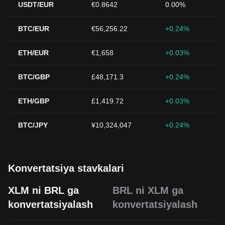
USDT/EUR
€0.8642
0.00%
BTC/EUR
€56,256.22
+0.24%
ETH/EUR
€1,658
+0.03%
BTC/GBP
£48,171.3
+0.24%
ETH/GBP
£1,419.72
+0.03%
BTC/JPY
¥10,324,047
+0.24%
Konvertatsiya stavkalari
XLM ni BRL ga
BRL ni XLM ga
konvertatsiyalash
konvertatsiyalash