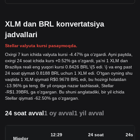
XLM dan BRL konvertatsiya
jadvallari
Stellar valyuta kursi pasaymoqda.
Oxirgi 7 kun ichida valyuta kursi -4.47% ga oʻzgardi. Ayni paytda,
oxirgi 24 soat ichida kurs +0.52% ga oʻzgardi, yaʼni 1 XLM dan
Braziliya reali eng yuqori kursi 0.8426 BRL \{5 edi. \} va eng past
24 soat qiymati 0.8188 BRL uchun 1 XLM edi. Oʻtgan oyning shu
vaqtida 1 XLM qiymati R$0.9678 BRL edi, bu hozirgi holatdan
-13.96% ga teng. Bir yil orqaga nazar tashlasak, Stellar
-
R$
1.39
BRL
ga oʻzgargan. Bu shuni anglatadiki, bir yil ichida
Stellar qiymati -62.50% ga oʻzgargan.
24 soat avval
1 oy avval
1 yil avval
12:29
24 soat
24s
Miqdor