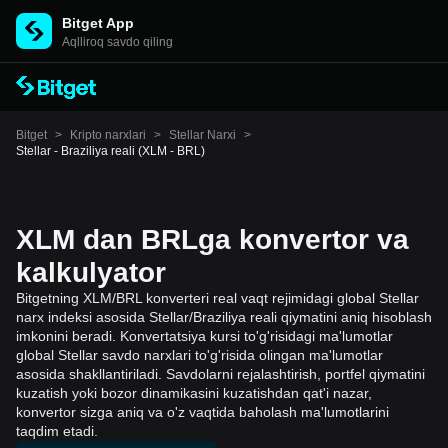
Bitget App
Aqlliroq savdo qiling
Bitget
>
Kripto narxlari
>
Stellar Narxi
>
Stellar - Braziliya reali (XLM - BRL)
XLM dan BRLga konvertor va
kalkulyator
Bitgetning XLM/BRL konverteri real vaqt rejimidagi global Stellar
narx indeksi asosida Stellar/Braziliya reali qiymatini aniq hisoblash
imkonini beradi. Konvertatsiya kursi to'g'risidagi ma'lumotlar
global Stellar savdo narxlari to'g'risida olingan ma'lumotlar
asosida shakllantiriladi. Savdolarni rejalashtirish, portfel qiymatini
kuzatish yoki bozor dinamikasini kuzatishdan qat'i nazar,
konvertor sizga aniq va o'z vaqtida baholash ma'lumotlarini
taqdim etadi.