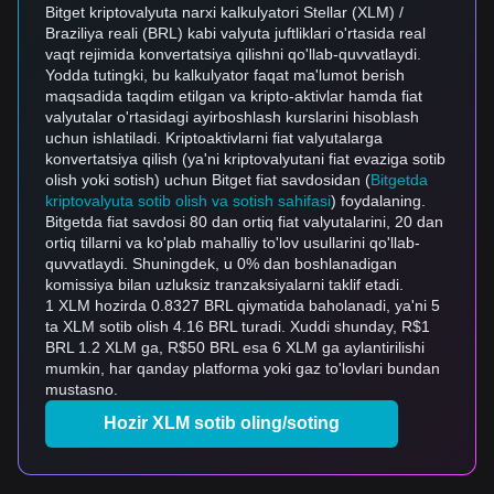
Bitget kriptovalyuta narxi kalkulyatori Stellar (XLM) /
Braziliya reali (BRL) kabi valyuta juftliklari o'rtasida real
vaqt rejimida konvertatsiya qilishni qo'llab-quvvatlaydi.
Yodda tutingki, bu kalkulyator faqat ma'lumot berish
maqsadida taqdim etilgan va kripto-aktivlar hamda fiat
valyutalar o'rtasidagi ayirboshlash kurslarini hisoblash
uchun ishlatiladi. Kriptoaktivlarni fiat valyutalarga
konvertatsiya qilish (ya'ni kriptovalyutani fiat evaziga sotib
olish yoki sotish) uchun Bitget fiat savdosidan (
Bitgetda
kriptovalyuta sotib olish va sotish sahifasi
) foydalaning.
Bitgetda fiat savdosi 80 dan ortiq fiat valyutalarini, 20 dan
ortiq tillarni va ko'plab mahalliy to'lov usullarini qo'llab-
quvvatlaydi. Shuningdek, u 0% dan boshlanadigan
komissiya bilan uzluksiz tranzaksiyalarni taklif etadi.
1 XLM hozirda 0.8327 BRL qiymatida baholanadi, ya'ni 5
ta XLM sotib olish 4.16 BRL turadi. Xuddi shunday, R$1
BRL 1.2 XLM ga, R$50 BRL esa 6 XLM ga aylantirilishi
mumkin, har qanday platforma yoki gaz to'lovlari bundan
mustasno.
Hozir XLM sotib oling/soting