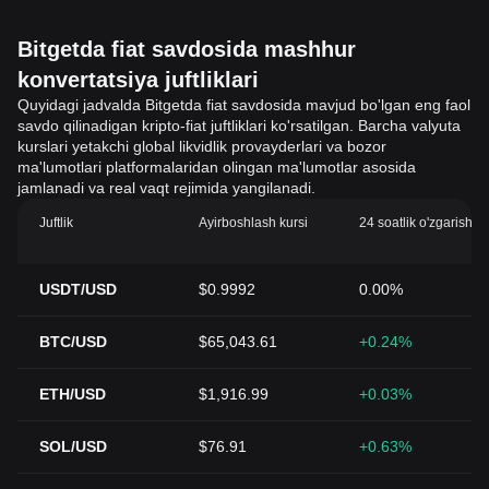
Bitgetda fiat savdosida mashhur
konvertatsiya juftliklari
Quyidagi jadvalda Bitgetda fiat savdosida mavjud bo'lgan eng faol
savdo qilinadigan kripto-fiat juftliklari ko'rsatilgan. Barcha valyuta
kurslari yetakchi global likvidlik provayderlari va bozor
ma'lumotlari platformalaridan olingan ma'lumotlar asosida
jamlanadi va real vaqt rejimida yangilanadi.
Juftlik
Ayirboshlash kursi
24 soatlik o'zgarish (
USDT/USD
$0.9992
0.00%
BTC/USD
$65,043.61
+0.24%
ETH/USD
$1,916.99
+0.03%
SOL/USD
$76.91
+0.63%