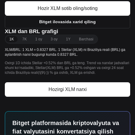
Hozir XLM sotib oling/soting
Bitget ilovasida xarid qiling
XLM dan BRL grafigi
1K
7K
1 oy
3 oy
1Y
Barchasi
XLM/BRL: 1 XLM = 0.8327 BRL. 1 Stellar (XLM) ni Braziliya reali (BRL) ga
aylantirish narxi bugungi kunda 0.8327 BRL.
Oxirgi 1D ichida Stellar +0.52% dan BRL ga teng. Trend va narxlar jadvallari
shuni koʻrsatadiki, Stellar(XLM) BRL ga +0.52% oshgan va oxirgi 24 soat
ichida Braziliya reali(\{9\) }) % ga oshib, XLM ga erishdi.
Hozirgi XLM narxi
Bitget platformasida kriptovalyuta va
fiat valyutasini konvertatsiya qilish