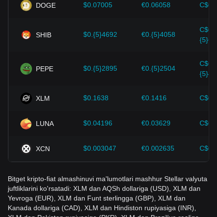
ushbu dinamikani tushunishlari kerak. Ushbu omillarni ko'rib
$0.07005
€0.06058
C$0.
DOGE
chiqqandan so'ng, investorlar ham Stellar narxi kelajakdagi
o'zgarishlarni yaqindan kuzatib borishi va rivojlanayotgan
C$0.
bozorda o'z investitsiya strategiyalarini mos ravishda
$0.{5}4692
€0.{5}4058
SHIB
{5}65
moslashtirishi kerak.
C$0.
$0.{5}2895
€0.{5}2504
PEPE
{5}40
$0.1638
€0.1416
C$0.
XLM
$0.04196
€0.03629
C$0.
LUNA
$0.003047
€0.002635
C$0.
XCN
Bitget kripto-fiat almashinuvi ma'lumotlari mashhur Stellar valyuta
juftliklarini ko'rsatadi: XLM dan AQSh dollariga (USD), XLM dan
Yevroga (EUR), XLM dan Funt sterlingga (GBP), XLM dan
Kanada dollariga (CAD), XLM dan Hindiston rupiyasiga (INR),