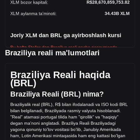
XLM bozor kapitali
:
R$28,670,859,753.82
XLM aylanma ta'minoti
:
34.43B
XLM
Joriy XLM dan BRL ga ayirboshlash kursi
Bu hafta Stellar dan Braziliya reali gacha pasaymoqda.
Braziliya reali ma'lumotlari
Stellar ning joriy narxi - XLM uchun R$0.8327. Aylanma
ta’minoti 34,431,152,000 XLM bilan, bu Stellar umumiy
bozor kapitali R$28,670,859,753.82 BRL ekanligini bildiradi.
Braziliya Reali haqida
Soʻnggi 24 soat ichida sotilgan Stellar miqdori
(BRL)
R$204,571,988.58 BRL ga oʻzgardi, bu +69.35%. Bundan
tashqari, oxirgi kunda R$294,979,313.42 qiymatida XLM
Braziliya Reali (BRL) nima?
sotildi.
Braziliyalik real (BRL), R$ bilan ifodalanadi va ISO kodi BRL
bilan belgilanadi, Braziliyada rasmiy valyuta hisoblanadi.
Bitgetda Stellar haqida batafsil ma'lumot
"Real" atamasi portugal tilida ham "qirollik" va "haqiqiy"
degan ma'noni anglatadi. Braziliya Reali Braziliyadagi
Stellar narxi
yagona qonuniy to'lov
vositasi bo'lib, Janubiy Amerikada
Stellar narx bashorati
ham, Lotin Amerikasi mintaqasida ham eng kattasi bo'lgan
Stellar (XLM) nima