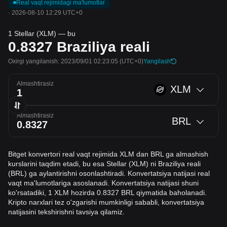
Real vaqt rejimidagi ma'lumotlar
·
2026-08-10 12:29 UTC+0
1 Stellar (XLM) — bu
0.8327
Braziliya reali
Oxirgi yangilanish: 2023/09/01 02:23:05
(UTC+0)
Yangilash
Almashtirasiz
XLM
Almashtirasiz
BRL
Bitget konvertori real vaqt rejimida XLM dan BRL ga almashish
kurslarini taqdim etadi, bu esa Stellar (XLM) ni Braziliya reali
(BRL) ga aylantirishni osonlashtiradi. Konvertatsiya natijasi real
vaqt ma'lumotlariga asoslanadi. Konvertatsiya natijasi shuni
ko'rsatadiki, 1 XLM hozirda 0.8327 BRL qiymatida baholanadi.
Kripto narxlari tez o'zgarishi mumkinligi sababli, konvertatsiya
natijasini tekshirishni tavsiya qilamiz.