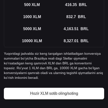
500
XLM
416.35
BRL
1000
XLM
832.7
BRL
5000
XLM
4,163.51
BRL
10000
XLM
8,327.01
BRL
Yuqoridagi jadvalda siz keng tarqalgan ishlatiladigan konversiya
summalari bo'yicha Braziliya reali dagi Stellar qiymatini
ko'rsatadigan keng qamrovli XLM dan BRL ga konvertorni
topasiz. Ro'yxat 1 XLM dan BRL ga, 10000 XLM gacha bo'lgan
konversiyalarni qamrab oladi va ularning tegishli qiymatlarini aniq
ko'rish imkonini beradi.
Hozir XLM sotib oling/soting