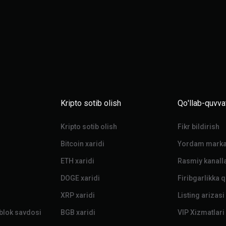
Kripto sotib olish
Qo'llab-quvva
Kripto sotib olish
Fikr bildirish
Bitcoin xaridi
Yordam marka
ETH xaridi
Rasmiy kanalla
DOGE xaridi
Firibgarlikka 
XRP xaridi
Listing arizasi
 blok savdosi
BGB xaridi
VIP Xizmatlari