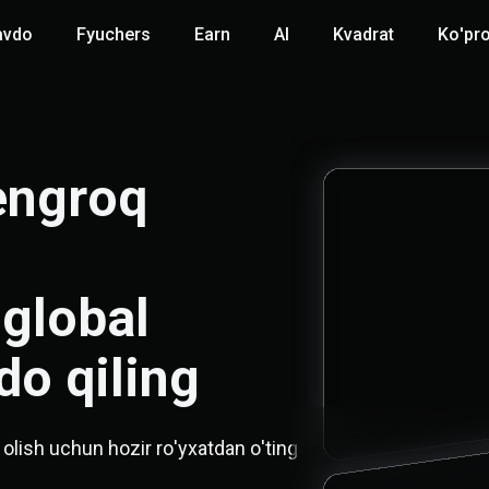
avdo
Fyuchers
Earn
AI
Kvadrat
Ko'pr
ngroq 
lobal 
do qiling
 olish uchun hozir ro'yxatdan o'ting