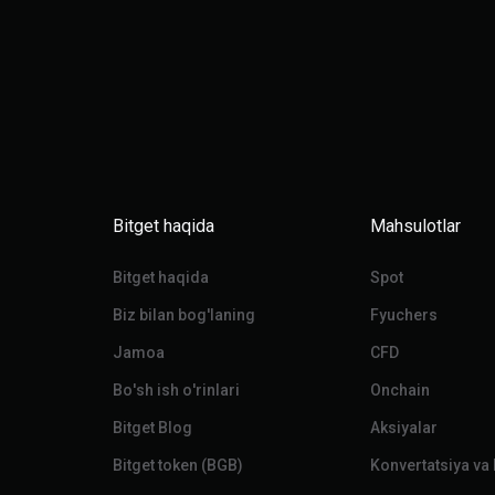
Bitget haqida
Mahsulotlar
Bitget haqida
Spot
Biz bilan bog'laning
Fyuchers
Jamoa
CFD
Bo'sh ish o'rinlari
Onchain
Bitget Blog
Aksiyalar
Bitget token (BGB)
Konvertatsiya va