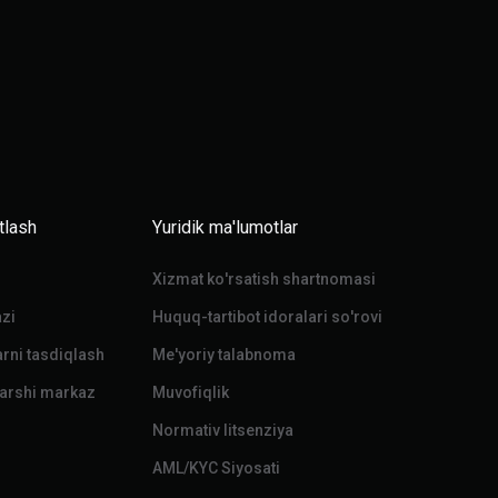
tlash
Yuridik ma'lumotlar
Xizmat ko'rsatish shartnomasi
zi
Huquq-tartibot idoralari so'rovi
rni tasdiqlash
Me'yoriy talabnoma
qarshi markaz
Muvofiqlik
Normativ litsenziya
AML/KYC Siyosati