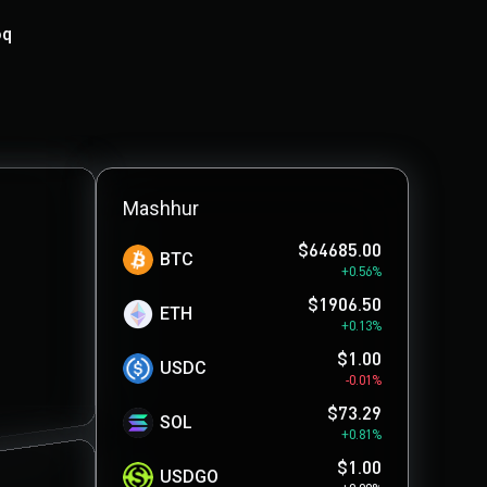
oq
Mashhur
$64685.00
BTC
+0.56%
$1906.50
ETH
+0.13%
$1.00
USDC
-0.01%
$73.29
SOL
+0.81%
$1.00
USDGO