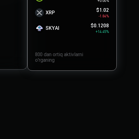
+0.00%
$1.02
XRP
-1.84%
$0.1208
SKYAI
+14.45%
800 dan ortiq aktivlarni
o'rganing