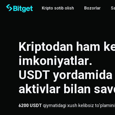
Kripto sotib olish
Bozorlar
S
Kriptodan ham ke
imkoniyatlar.

USDT yordamida g
aktivlar bilan sav
6200 USDT
qiymatidagi xush kelibsiz to'plamini