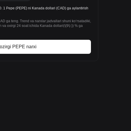
1 Pepe (PEPE) ni Kanada dollari (CAD) ga aylantirish
.
 ga teng. Trend va narxlar jadvallari shuni koʻrsatadiki,
oxirgi 24 soat ichida Kanada dollari(\{9\) }) % ga
ozirgi PEPE narxi