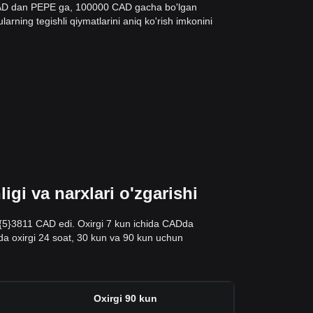
 CAD dan PEPE ga, 100000 CAD gacha bo'lgan
arning tegishli qiymatlarini aniq ko'rish imkonini
gi va narxlari o'zgarishi
0.{5}3811 CAD edi. Oxirgi 7 kun ichida CADda
alda oxirgi 24 soat, 30 kun va 90 kun uchun
n
Oxirgi 90 kun