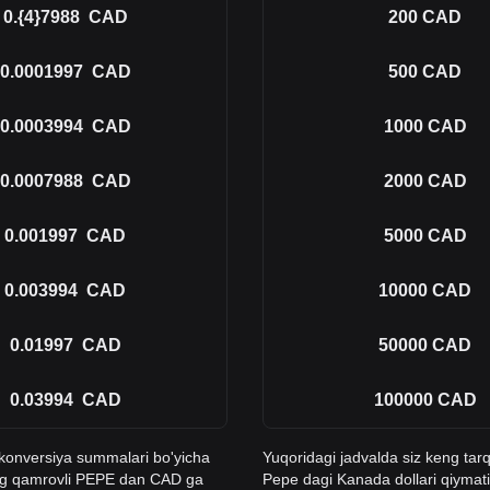
0.{4}7988
CAD
200
CAD
0.0001997
CAD
500
CAD
0.0003994
CAD
1000
CAD
0.0007988
CAD
2000
CAD
0.001997
CAD
5000
CAD
0.003994
CAD
10000
CAD
0.01997
CAD
50000
CAD
0.03994
CAD
100000
CAD
n konversiya summalari bo'yicha
Yuqoridagi jadvalda siz keng tar
eng qamrovli PEPE dan CAD ga
Pepe dagi Kanada dollari qiymat