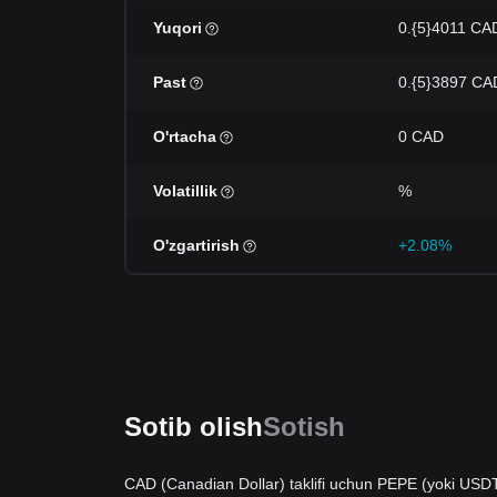
Yuqori
0.{5}4011 CA
Past
0.{5}3897 CA
O'rtacha
0 CAD
Volatillik
%
O'zgartirish
+2.08%
Sotib olish
Sotish
CAD (Canadian Dollar) taklifi uchun PEPE (yoki USDT)