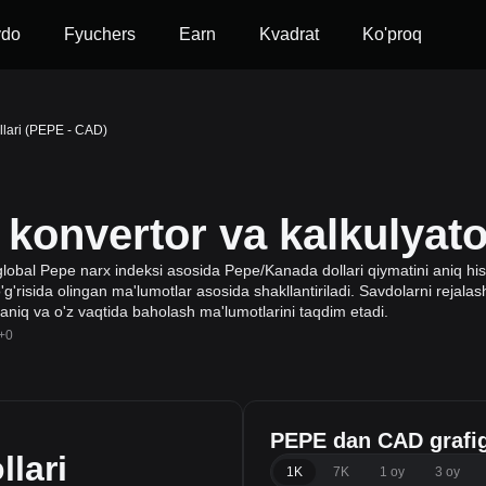
vdo
Fyuchers
Earn
Kvadrat
Ko'proq
lari (PEPE - CAD)
onvertor va kalkulyato
global Pepe narx indeksi asosida Pepe/Kanada dollari qiymatini aniq his
'g'risida olingan ma'lumotlar asosida shakllantiriladi. Savdolarni rejalash
 aniq va o'z vaqtida baholash ma'lumotlarini taqdim etadi.
+0
PEPE dan CAD grafig
lari
1K
7K
1 oy
3 oy