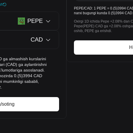
sh
PEPE/CAD: 1 PEPE = 0.{5}3994 CAD. 
narxi bugungi kunda 0.{5}3994 CAD
PEPE
Oxirgi 1D ichida Pepe +2.08% dan CAD
Pepe(PEPE) CAD ga +2.08% oshgan va 
oshib, PEPE ga erishdi.
CAD
H
D ga almashish kurslarini
ri (CAD) ga aylantirishni
a'lumotlariga asoslanadi.
E hozirda 0.{5}3994 CAD
hi mumkinligi sababli,
z.
/soting