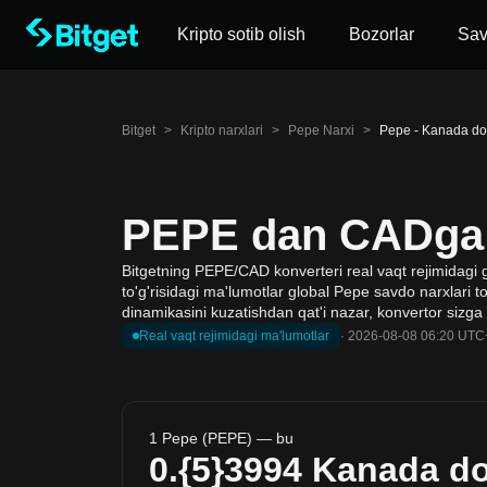
Kripto sotib olish
Bozorlar
Sa
Bitget
>
Kripto narxlari
>
Pepe Narxi
>
Pepe - Kanada dol
PEPE dan CADga k
Bitgetning PEPE/CAD konverteri real vaqt rejimidagi 
to'g'risidagi ma'lumotlar global Pepe savdo narxlari to
dinamikasini kuzatishdan qat'i nazar, konvertor sizga
Real vaqt rejimidagi ma'lumotlar
·
2026-08-08 06:20 UTC
1 Pepe (PEPE) — bu
0.{5}3994
Kanada dol