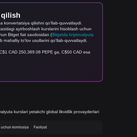
 qilish
da konvertatsiya qilishni qo'llab-quvvatlaydi.
rtasidagi ayirboshlash kurslarini hisoblash uchun
uchun Bitget fiat savdosidan (
Bitgetda kriptovalyuta
ab mahalliy to'lov usullarini qo'llab-quvvatlaydi.
ay, C$1 CAD 250,389.08 PEPE ga, C$50 CAD esa
alyuta kurslari yetakchi global likvidlik provayderlari
si uchun komissiya
Faoliyat