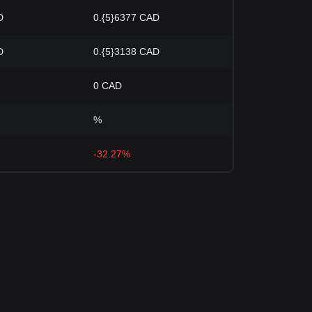
D
0.{5}6377 CAD
D
0.{5}3138 CAD
0 CAD
%
-32.27%