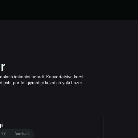
r
oblash imkonini beradi. Konvertatsiya kursi
tirish, portfel qiymatini kuzatish yoki bozor
i
1Y
Barchasi