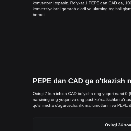
konvertorni topasiz. Ro'yxat 1 PEPE dan CAD ga, 1
konversiyalarni qamrab oladi va ularning tegishli qiyma
beradi.
PEPE dan CAD ga o'tkazish ma
Oxirgi 7 kun ichida CAD bo'yicha eng yuqori narxi 0.
narxining eng yuqori va eng past ko'rsatkichlari o'rta
qo'shimcha o'zgaruvchanlik ma'lumotlarini va PEPE d
Oxirgi 24 soa