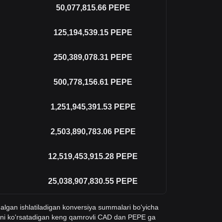
50,077,815.66
PEPE
125,194,539.15
PEPE
250,389,078.31
PEPE
500,778,156.61
PEPE
1,251,945,391.53
PEPE
2,503,890,783.06
PEPE
12,519,453,915.28
PEPE
25,038,907,830.55
PEPE
qalgan ishlatiladigan konversiya summalari bo'yicha
ini ko'rsatadigan keng qamrovli CAD dan PEPE ga