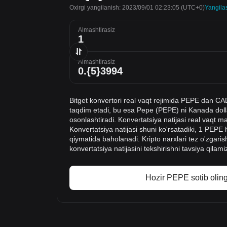
Oxirgi yangilanish: 2023/09/01 02:23:05
(UTC+0)
Yangila
Almashtirasiz
Almashtirasiz
Bitget konvertori real vaqt rejimida PEPE dan CA
taqdim etadi, bu esa Pepe (PEPE) ni Kanada dolla
osonlashtiradi. Konvertatsiya natijasi real vaqt m
Konvertatsiya natijasi shuni ko'rsatadiki, 1 PEP
qiymatida baholanadi. Kripto narxlari tez o'zgaris
konvertatsiya natijasini tekshirishni tavsiya qilami
Hozir PEPE sotib oling