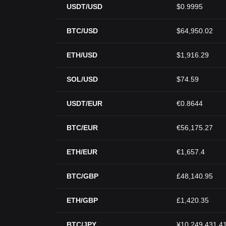
USDT/USD
$0.9995
BTC/USD
$64,950.02
ETH/USD
$1,916.29
SOL/USD
$74.59
USDT/EUR
€0.8644
BTC/EUR
€56,175.27
ETH/EUR
€1,657.4
BTC/GBP
£48,140.95
ETH/GBP
£1,420.35
BTC/JPY
¥10,249,431.4