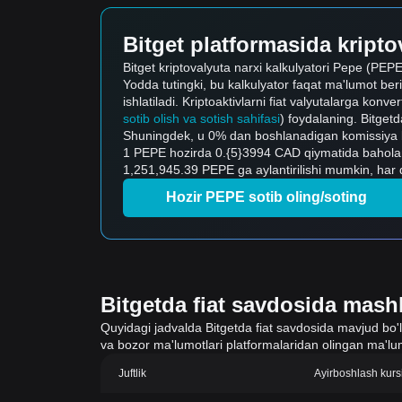
Bitget platformasida kriptov
Bitget kriptovalyuta narxi kalkulyatori Pepe (PEPE) 
Yodda tutingki, bu kalkulyator faqat ma'lumot ber
ishlatiladi. Kriptoaktivlarni fiat valyutalarga konve
sotib olish va sotish sahifasi
) foydalaning. Bitgetda
Shuningdek, u 0% dan boshlanadigan komissiya bila
1 PEPE hozirda 0.{5}3994 CAD qiymatida baholan
1,251,945.39 PEPE ga aylantirilishi mumkin, har 
Hozir PEPE sotib oling/soting
Bitgetda fiat savdosida mashh
Quyidagi jadvalda Bitgetda fiat savdosida mavjud bo'lgan
va bozor ma'lumotlari platformalaridan olingan ma'lum
Juftlik
Ayirboshlash kurs