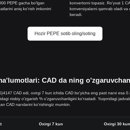
0000 PEPE gacha bo'lgan
konvertorni topasiz. Ro'yxat 1
tlarini aniq ko'rish imkonini
konversiyalarni qamrab oladi va ul
beradi.
Hozir PEPE sotib oling/soting
'lumotlari: CAD da ning o'zgaruvchanli
{5}4147 CAD edi, oxirgi 7 kun ichida CAD bo'yicha eng past narxi esa 
sidagi nisbiy o'zgarish % o'zgaruvchanligini ko'rsatadi. Yuqoridagi jadv
an CAD narxlarini ko'rishingiz mumkin.
t
Oxirgi 7 kun
Oxirgi 30 ku