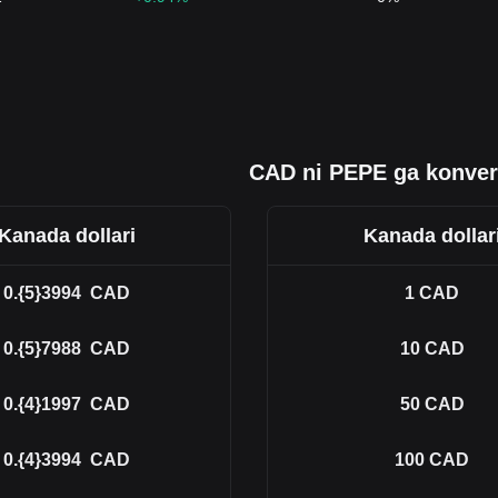
CAD ni PEPE ga konver
Kanada dollari
Kanada dollar
0.{5}3994
CAD
1
CAD
0.{5}7988
CAD
10
CAD
0.{4}1997
CAD
50
CAD
0.{4}3994
CAD
100
CAD