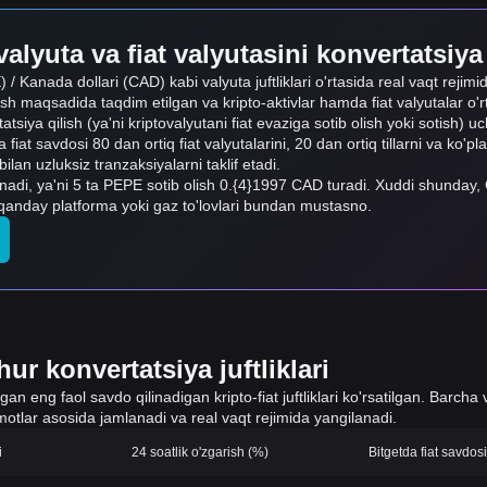
alyuta va fiat valyutasini konvertatsiya
/ Kanada dollari (CAD) kabi valyuta juftliklari o'rtasida real vaqt rejimi
ish maqsadida taqdim etilgan va kripto-aktivlar hamda fiat valyutalar o'
rtatsiya qilish (ya'ni kriptovalyutani fiat evaziga sotib olish yoki sotish) 
 fiat savdosi 80 dan ortiq fiat valyutalarini, 20 dan ortiq tillarni va ko'pl
n uzluksiz tranzaksiyalarni taklif etadi.
adi, ya'ni 5 ta PEPE sotib olish 0.{4}1997 CAD turadi. Xuddi shund
qanday platforma yoki gaz to'lovlari bundan mustasno.
ur konvertatsiya juftliklari
 eng faol savdo qilinadigan kripto-fiat juftliklari ko'rsatilgan. Barcha v
otlar asosida jamlanadi va real vaqt rejimida yangilanadi.
i
24 soatlik o'zgarish (%)
Bitgetda fiat savdo