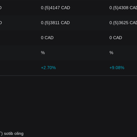
D
0.{5}4147 CAD
0.{5}4308 CA
D
0.{5}3811 CAD
0.{5}3625 CA
0 CAD
0 CAD
%
%
+2.70%
+9.08%
 sotib oling