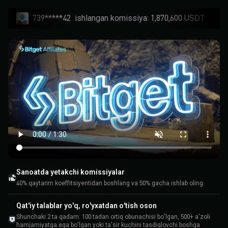
739*****42
ishlangan komissiya: 1,870,600 USDT
Sanoatda yetakchi komissiyalar
40% qaytarim koeffitsiyentidan boshlang va 50% gacha ishlab oling.
Qat'iy talablar yo'q, ro'yxatdan o'tish oson
Shunchaki 2 ta qadam: 100 tadan ortiq obunachisi bo'lgan, 500+ a'zoli
hamjamiyatga ega bo'lgan yoki ta'sir kuchini tasdiqlovchi boshqa