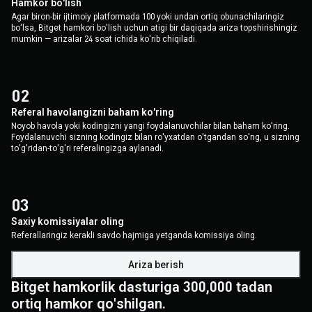
Hamkor bo'lish
Agar biron-bir ijtimoiy platformada 100 yoki undan ortiq obunachilaringiz
bo'lsa, Bitget hamkori bo'lish uchun atigi bir daqiqada ariza topshirishingiz
mumkin — arizalar 24 soat ichida ko'rib chiqiladi.
0
2
Referal havolangizni baham ko'ring
Noyob havola yoki kodingizni yangi foydalanuvchilar bilan baham ko'ring.
Foydalanuvchi sizning kodingiz bilan ro'yxatdan o'tgandan so'ng, u sizning
to'g'ridan-to'g'ri referalingizga aylanadi.
0
3
Saxiy komissiyalar oling
Referallaringiz kerakli savdo hajmiga yetganda komissiya oling.
Ariza berish
Bitget hamkorlik dasturiga 300,000 tadan
ortiq hamkor qo'shilgan.