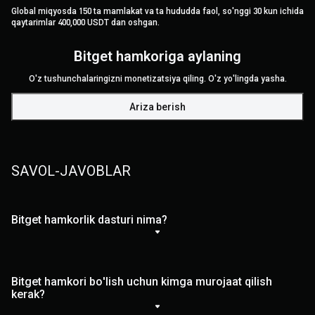
Global miqyosda 150 ta mamlakat va ta hududda faol, so'nggi 30 kun ichida
qaytarimlar 400,000 USDT dan oshgan.
Bitget hamkoriga aylaning
O'z tushunchalaringizni monetizatsiya qiling. O'z yo'lingda yasha.
Ariza berish
SAVOL-JAVOBLAR
Bitget hamkorlik dasturi nima?
Bitget hamkori bo'lish uchun kimga murojaat qilish
kerak?