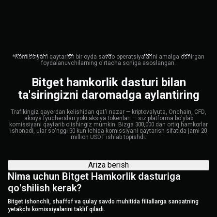
10 ta treyder
30
50
100
500
*Komissiyani qaytarish bir oyda savdo operatsiyalarini amalga oshirgan
foydalanuvchilarning o'rtacha soniga asoslangan.
Bitget hamkorlik dasturi bilan
ta'siringizni daromadga aylantiring
Trafikingiz qayerdan kelishidan qat'i nazar — kriptovalyuta, Onchain, CFD,
aksiya fyucherslari yoki aksiya tokenlari — siz platforma bo'ylab
komissiyani qaytarib olishingiz mumkin. Bizga 300,000 dan ortiq hamkorlar
ishonadi, ular so'nggi 30 kun ichida komissiyani qaytarish sifatida jami 20
million USDT ishlab topishdi.
Ariza berish
Nima uchun Bitget Hamkorlik dasturiga
qo'shilish kerak?
Bitget ishonchli, shaffof va qulay savdo muhitida filiallarga sanoatning
yetakchi komissiyalarini taklif qiladi.