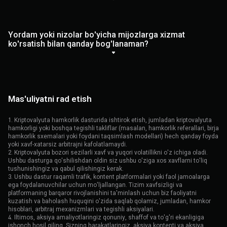
Yordam yoki nizolar bo'yicha mijozlarga xizmat
ko'rsatish bilan qanday bog'lanaman?
Mas'uliyatni rad etish
1. Kriptovalyuta hamkorlik dasturida ishtirok etish, jumladan kriptovalyuta
hamkorligi yoki boshqa tegishli takliflar (masalan, hamkorlik referallari, birja
hamkorlik sxemalari yoki foydani taqsimlash modellari) hech qanday foyda
yoki xavf-xatarsiz arbitrajni kafolatlamaydi.
2. Kriptovalyuta bozori sezilarli xavf va yuqori volatillikni o'z ichiga oladi.
Ushbu dasturga qo'shilishdan oldin siz ushbu o'ziga xos xavflarni to'liq
tushunishingiz va qabul qilishingiz kerak.
3. Ushbu dastur raqamli trafik, kontent platformalari yoki faol jamoalarga
ega foydalanuvchilar uchun mo'ljallangan. Tizim xavfsizligi va
platformaning barqaror rivojlanishini ta'minlash uchun biz faoliyatni
kuzatish va baholash huquqini o'zida saqlab qolamiz, jumladan, hamkor
hisoblari, arbitraj mexanizmlari va tegishli aksiyalari.
4. Iltimos, aksiya amaliyotlaringiz qonuniy, shaffof va to'g'ri ekanligiga
ishonch hosil qiling. Sizning harakatlaringiz, aksiya kontenti va aksiya