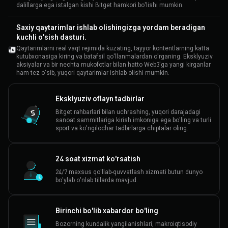
dalillarga ega istalgan kishi Bitget hamkori bo'lishi mumkin.
Saxiy qaytarimlar ishlab olishingizga yordam beradigan
kuchli o'sish dasturi.
Qaytarimlarni real vaqt rejimida kuzating, tayyor kontentlarning katta
kutubxonasiga kiring va batafsil qo'llanmalardan o'rganing. Eksklyuziv
aksiyalar va bir nechta mukofotlar bilan hatto Web3'ga yangi kirganlar
ham tez o'sib, yuqori qaytarimlar ishlab olishi mumkin.
Eksklyuziv oflayn tadbirlar
Bitget rahbarlari bilan uchrashing, yuqori darajadagi
sanoat sammitlariga kirish imkoniga ega bo'ling va turli
sport va ko'ngilochar tadbirlarga chiptalar oling.
24 soat xizmat ko'rsatish
24/7 maxsus qo'llab-quvvatlash xizmati butun dunyo
bo'ylab o'nlab tillarda mavjud.
Birinchi bo'lib xabardor bo'ling
Bozorning kundalik yangilanishlari, makroiqtisodiy