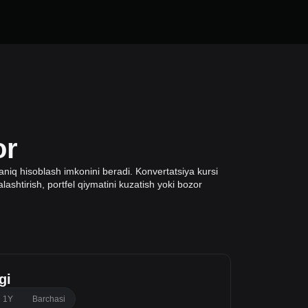
or
niq hisoblash imkonini beradi. Konvertatsiya kursi
lashtirish, portfel qiymatini kuzatish yoki bozor
gi
1Y
Barchasi