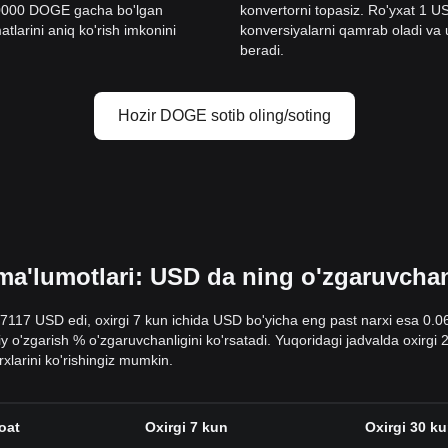
10000 DOGE gacha bo'lgan
konvertorni topasiz. Ro'yxat 1
tlarini aniq ko'rish imkonini
konversiyalarni qamrab oladi va ul
beradi.
Hozir DOGE sotib oling/soting
'lumotlari: USD da ning o'zgaruvchanli
07117 USD edi, oxirgi 7 kun ichida USD bo'yicha eng past narxi esa 0.
sbiy o'zgarish % o'zgaruvchanligini ko'rsatadi. Yuqoridagi jadvalda oxir
larini ko'rishingiz mumkin.
oat
Oxirgi 7 kun
Oxirgi 30 k