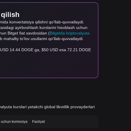
 qilish
mida konvertatsiya qilishni qo'llab-quvvatlaydi.
rtasidagi ayirboshlash kurslarini hisoblash uchun
uchun Bitget fiat savdosidan (
Bitgetda kriptovalyuta
ab mahalliy to'lov usullarini qo'llab-quvvatlaydi.
, $1 USD 14.44 DOGE ga, $50 USD esa 72.21 DOGE
alyuta kurslari yetakchi global likvidlik provayderlari
si uchun komissiya
Faoliyat