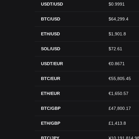
USDT/USD
$0.9991
BTC/USD
$64,299.4
ETH/USD
$1,901.8
SOL/USD
$72.61
USDT/EUR
€0.8671
BTC/EUR
€55,805.45
ETH/EUR
€1,650.57
BTC/GBP
£47,800.17
ETH/GBP
£1,413.8
BTC/JPY
¥10,191,814.9