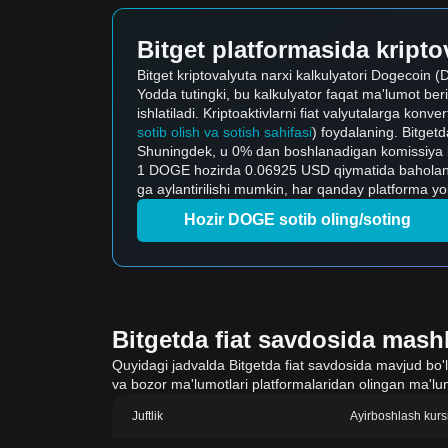
Bitget platformasida kriptov
Bitget kriptovalyuta narxi kalkulyatori Dogecoin (D
Yodda tutingki, bu kalkulyator faqat ma'lumot ber
ishlatiladi. Kriptoaktivlarni fiat valyutalarga konve
sotib olish va sotish sahifasi
) foydalaning. Bitgetda
Shuningdek, u 0% dan boshlanadigan komissiya bila
1 DOGE hozirda 0.06925 USD qiymatida baholana
ga aylantirilishi mumkin, har qanday platforma yo
Hozir DOGE sotib oling/soting
Bitgetda fiat savdosida mashh
Quyidagi jadvalda Bitgetda fiat savdosida mavjud bo'lgan
va bozor ma'lumotlari platformalaridan olingan ma'lum
Juftlik
Ayirboshlash kurs