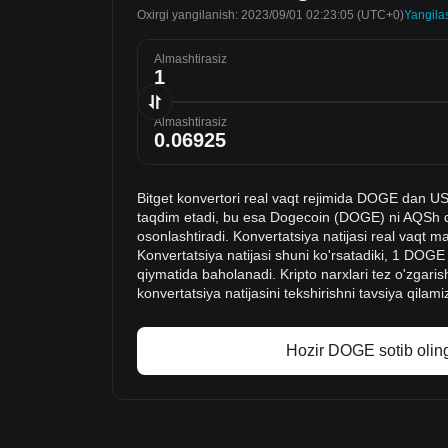
Oxirgi yangilanish: 2023/09/01 02:23:05
(UTC+0)
Yangila
Almashtirasiz
Almashtirasiz
Bitget konvertori real vaqt rejimida DOGE dan US
taqdim etadi, bu esa Dogecoin (DOGE) ni AQSh do
osonlashtiradi. Konvertatsiya natijasi real vaqt m
Konvertatsiya natijasi shuni ko'rsatadiki, 1 DO
qiymatida baholanadi. Kripto narxlari tez o'zgaris
konvertatsiya natijasini tekshirishni tavsiya qilami
Hozir DOGE sotib oling