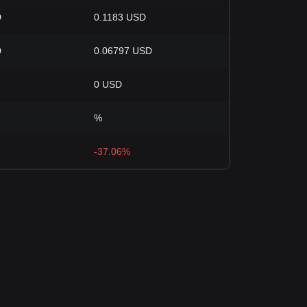
D
0.1183 USD
D
0.06797 USD
0 USD
%
-37.06%