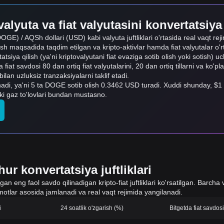
alyuta va fiat valyutasini konvertatsiya
OGE) / AQSh dollari (USD) kabi valyuta juftliklari o'rtasida real vaqt reji
ish maqsadida taqdim etilgan va kripto-aktivlar hamda fiat valyutalar o'
rtatsiya qilish (ya'ni kriptovalyutani fiat evaziga sotib olish yoki sotish) 
 fiat savdosi 80 dan ortiq fiat valyutalarini, 20 dan ortiq tillarni va ko'pl
n uzluksiz tranzaksiyalarni taklif etadi.
di, ya'ni 5 ta DOGE sotib olish 0.3462 USD turadi. Xuddi shunday
ki gaz to'lovlari bundan mustasno.
ur konvertatsiya juftliklari
 eng faol savdo qilinadigan kripto-fiat juftliklari ko'rsatilgan. Barcha v
otlar asosida jamlanadi va real vaqt rejimida yangilanadi.
i
24 soatlik o'zgarish (%)
Bitgetda fiat savdo