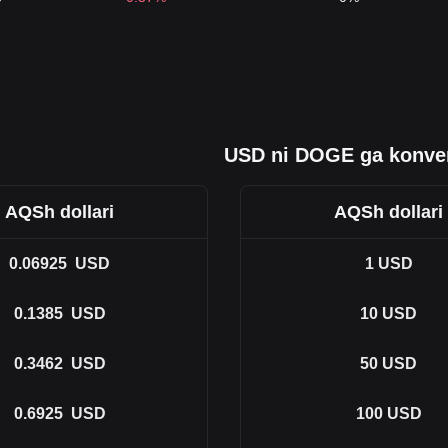
USD ni DOGE ga konver
AQSh dollari
AQSh dollari
0.06925
USD
1
USD
0.1385
USD
10
USD
0.3462
USD
50
USD
0.6925
USD
100
USD