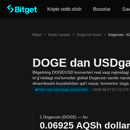
Kripto sotib olish
Bozorlar
Sa
Bitget
>
Kripto narxlari
>
Dogecoin Narxi
>
Dogecoin - A
DOGE dan USDga k
Bitgetning DOGE/USD konverteri real vaqt rejimidagi 
to'g'risidagi ma'lumotlar global Dogecoin savdo narxlar
dinamikasini kuzatishdan qat'i nazar, konvertor sizga
Real vaqt rejimidagi ma'lumotlar
·
2026-08-07 01:23 UTC
1 Dogecoin (DOGE) — bu
0.06925
AQSh dollar