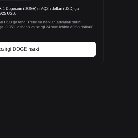
1 Dogecoin (DOGE) ni AQSh dollari (USD) ga
06925 USD.
n USD ga teng. Trend va narxlar jadvallari shuni
 -0.95% oshgan va oxirgi 24 soat ichida AQSh dollari(\
ozirgi DOGE narxi