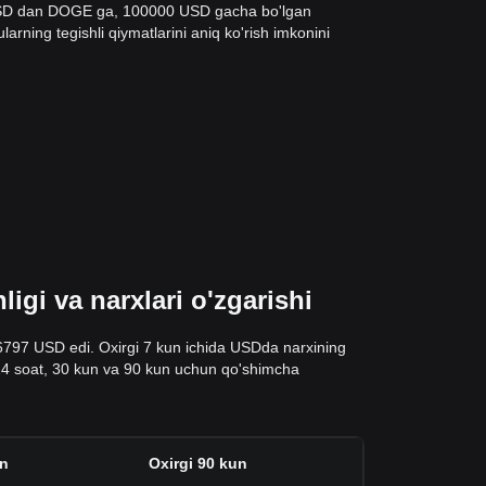
 USD dan DOGE ga, 100000 USD gacha bo'lgan
arning tegishli qiymatlarini aniq ko'rish imkonini
gi va narxlari o'zgarishi
06797 USD edi. Oxirgi 7 kun ichida USDda narxining
gi 24 soat, 30 kun va 90 kun uchun qo'shimcha
un
Oxirgi 90 kun