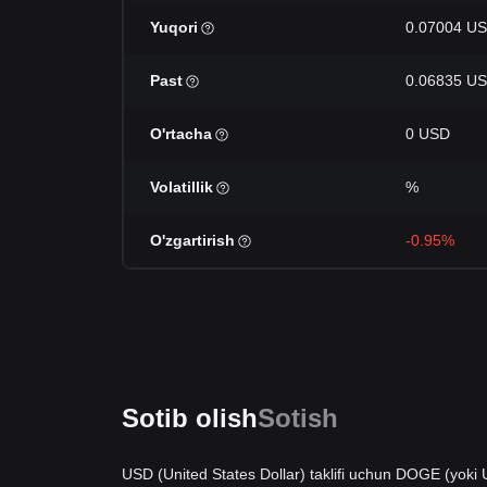
Yuqori
0.07004 U
Past
0.06835 U
O'rtacha
0 USD
Volatillik
%
O'zgartirish
-0.95%
Sotib olish
Sotish
USD (United States Dollar) taklifi uchun DOGE (yoki 