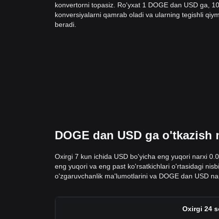
konvertorni topasiz. Ro'yxat 1 DOGE dan USD ga, 
konversiyalarni qamrab oladi va ularning tegishli qiyma
beradi.
DOGE dan USD ga o'tkazish ma
Oxirgi 7 kun ichida USD bo'yicha eng yuqori narxi 0.
eng yuqori va eng past ko'rsatkichlari o'rtasidagi ni
o'zgaruvchanlik ma'lumotlarini va DOGE dan USD narx
Oxirgi 24 s