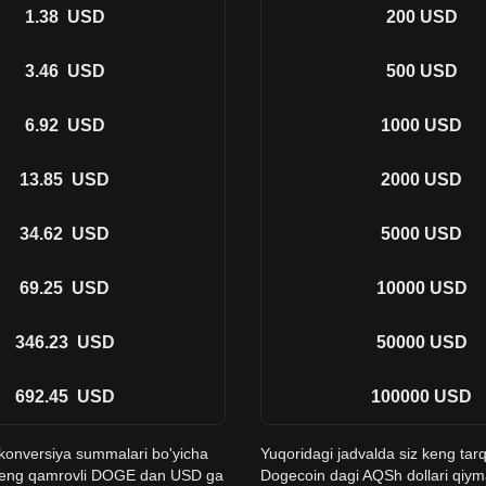
1.38
USD
200
USD
3.46
USD
500
USD
6.92
USD
1000
USD
13.85
USD
2000
USD
34.62
USD
5000
USD
69.25
USD
10000
USD
346.23
USD
50000
USD
692.45
USD
100000
USD
n konversiya summalari bo'yicha
Yuqoridagi jadvalda siz keng tar
n keng qamrovli DOGE dan USD ga
Dogecoin dagi AQSh dollari qiy