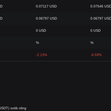
SD
0.07117 USD
0.07546 US
SD
0.06797 USD
0.06797 US
0 USD
0 USD
%
%
-2.13%
-6.59%
USDT) sotib oling