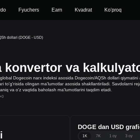
vdo
Fyuchers
Earn
Kvadrat
Ko'proq
QSh dollari (DOGE - USD)
onvertor va kalkulyat
global Dogecoin narx indeksi asosida Dogecoin/AQSh dollari qiymatini a
i to'g'risida olingan ma'lumotlar asosida shakllantiriladi. Savdolarni reja
 aniq va o'z vaqtida baholash ma'lumotlarini taqdim etadi.
+0
DOGE dan USD grafi
i
1K
7K
1 oy
3 oy