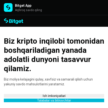
Bitget App
Aqlliroq savdo qiling
Biz kripto inqilobi tomonidan
boshqariladigan yanada
adolatli dunyoni tasavvur
qilamiz.
Biz moliya kelajagini qulay, xavfsiz va samarali qilish uchun
yakuniy savdo mahsulotlarini yaratamiz.
Ish imkoniyatlari
Talabalar va bitiruvchilar