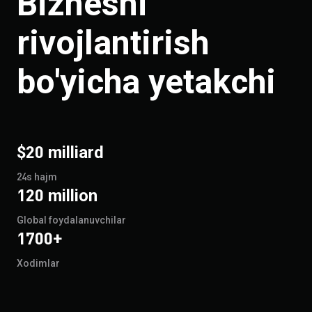
Biznesni
rivojlantirish
bo'yicha yetakchi
$20 milliard
24s hajm
120 million
Global foydalanuvchilar
1700+
Xodimlar