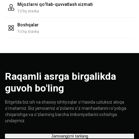
Mijozlarni qo'llab-quvvatlash xizmati
To'liq stavka
Boshqalar
To'liq stavka
Raqamli asrga birgalikda
guvoh bo'ling
Bitgetda biz ish va shaxsiy ishtiyoqlar o'rtasida uzluksiz aloqa
o'rnatamiz. Biz jamoamiz a'zolarini o'z manfaatlarini ro'yobga
chiqarishga va o'zlarining barcha imkoniyatlarini ochishga
undaymiz.
Jamoangizni tanlang