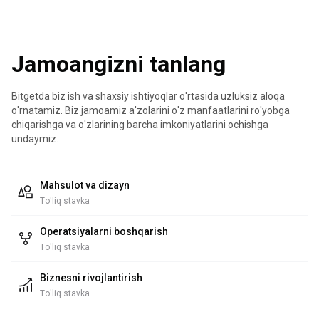
Jamoangizni tanlang
Bitgetda biz ish va shaxsiy ishtiyoqlar o'rtasida uzluksiz aloqa
o'rnatamiz. Biz jamoamiz a'zolarini o'z manfaatlarini ro'yobga
chiqarishga va o'zlarining barcha imkoniyatlarini ochishga
undaymiz.
Mahsulot va dizayn
To'liq stavka
Operatsiyalarni boshqarish
To'liq stavka
Biznesni rivojlantirish
To'liq stavka