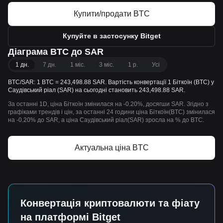
Купити/продати BTC
Купуйте в застосунку Bitget
Діаграма BTC до SAR
1 дн.
7 дн.
1 міс.
3 міс.
1 р.
Усі
BTC/SAR: 1 BTC = 243,498.88 SAR. Вартість конвертації 1 Біткоїн (BTC) у
Саудівський ріал (SAR) на сьогодні становить 243,498.88 SAR.
За останні 1D, ціна Біткоїн змінилася на -0.20%, досягши SAR. Згідно з
графіками трендів і цін, за останні 24 години ціна Біткоїн(BTC) змінилася
на -0.20% до SAR, а ціна Саудівський ріал(SAR) зросла на % до BTC.
Актуальна ціна BTC
Конвертація криптовалюти та фіату
на платформі Bitget