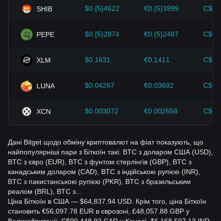
інвесторам також слід уважно стежити за майбутніми
$0.{5}4622
€0.{5}3999
C$0.
SHIB
змінами в ціні Bitcoin і коригувати свої інвестиційні
стратегії відповідно.
$0.{5}2874
€0.{5}2487
C$0.
PEPE
$0.1631
€0.1411
C$0.
XLM
$0.04267
€0.03692
C$0.
LUNA
$0.003072
€0.002658
C$0.
XCN
Дані Bitget щодо обміну криптовалют на фіат показують, що
найпопулярніші пари з Біткоїн такі: BTC з доларом США (USD),
BTC з євро (EUR), BTC з фунтом стерлінгів (GBP), BTC з
канадським доларом (CAD), BTC з індійською рупією (INR),
BTC з пакистанською рупією (PKR), BTC з бразильським
реалом (BRL), BTC з…
Ціна Біткоїн в США — $64,837.94 USD. Крім того, ціна Біткоїн
становить €56,097.78 EUR в єврозоні, £48,057.88 GBP у