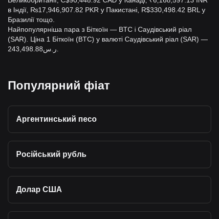
Великобританії, C$90,448.92 CAD у Канаді, ₹6,168,597.13 INR
в Індії, ₨17,946,907.82 PKR у Пакистані, R$330,498.42 BRL у
Бразилії тощо.
Найпопулярніша пара з Біткоїн — BTC і Саудівський ріал
(SAR). Ціна 1 Біткоїн (BTC) у валюті Саудівський ріал (SAR) —
ر.س243,498.88.
Популярний фіат
Аргентинський песо
Російський рубль
Долар США