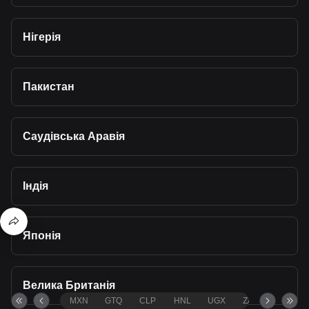
Нігерія
Пакистан
Саудівська Аравія
Індія
Японія
Велика Британія
MXN
GTQ
CLP
HNL
UGX
ZAR
TND