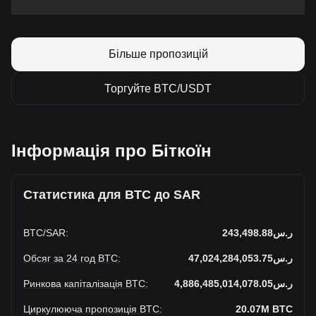
Більше пропозицій
Торгуйте BTC/USDT
Інформація про Біткоїн
Статистика для BTC до SAR
BTC
/
SAR
:
ر.س243,498.88
Обсяг за 24 год BTC
:
ر.س47,024,284,053.75
Ринкова капіталізація BTC
:
ر.س4,886,485,014,078.05
Циркулююча пропозиція BTC
:
20.07M
BTC