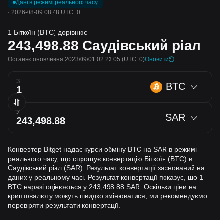
Дані в режимі реального часу
·
2026-08-09 08:48 UTC+0
1 Біткоїн (BTC) дорівнює
243,498.88
Саудівський ріал
Останнє оновлення 2023/09/01 02:23:05
(UTC+0)
Оновити
З
BTC
У
SAR
Конвертер Bitget надає курси обміну BTC на SAR в режимі
реального часу, що спрощує конвертацію Біткоїн (BTC) в
Саудівський ріал (SAR). Результат конвертації заснований на
даних у реальному часі. Результат конвертації показує, що 1
BTC наразі оцінюється у 243,498.88 SAR. Оскільки ціни на
криптовалюту можуть швидко змінюватися, ми рекомендуємо
перевіряти результати конвертації.