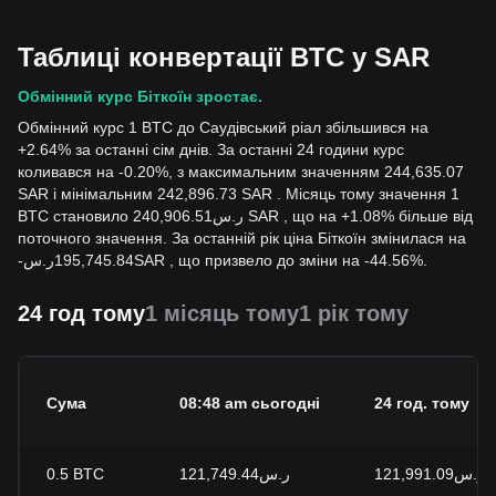
Таблиці конвертації BTC у SAR
Обмінний курс Біткоїн зростає.
Обмінний курс 1 BTC до Саудівський ріал збільшився на
+2.64% за останні сім днів. За останні 24 години курс
коливався на -0.20%, з максимальним значенням 244,635.07
SAR і мінімальним 242,896.73 SAR . Місяць тому значення 1
BTC становило ر.س240,906.51 SAR , що на +1.08% більше від
поточного значення. За останній рік ціна Біткоїн змінилася на
-
ر.س
195,745.84
SAR
, що призвело до зміни на -44.56%.
24 год тому
1 місяць тому
1 рік тому
Сума
08:48 am сьогодні
24 год. тому
0.5
BTC
ر.س121,749.44
ر.س121,991.09