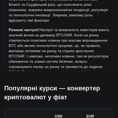
ر.س473,936.85. Ще невідомо, чи перевищить вартість 1
Біткоїн та Саудівський ріал, що охоплюють різні
BTC у SAR поточний історичний максимум.
показники, зокрема макроекономічні тенденції, регуляція
Яка динаміка цін Біткоїн у SAR?
та технологічні інновації. Зокрема, важливу роль
відіграють такі фактори:
За останні 7 днів обмінний курс Біткоїн (BTC) виріс на
2.64%. За останній місяць обмінний курс Біткоїн (BTC)
Ринкові настрої:
Настрої та впевненість інвесторів мають
зріс на 1.08% стосовно наступної валюти: Саудівський
значний вплив на динаміку BTC/SAR. Коли на ринку
ріал (SAR).
зʼявляються позитивні новини про масове впровадження
BTC або великі технологічні прориви, це, як правило,
викликає оптимізм на ринку та сприяє зростанню
BTC/SAR. І навпаки, негативні новини, такі як регуляторні
обмеження та злами систем безпеки, можуть
спровокувати паніку на ринку та призвести до падіння
BTC/SAR.
Регуляторне середовище:
Державна політика та
Популярні курси — конвертер
регуляція, що стосуються криптовалют, мають
безпосередній вплив на їх масове впровадження, що, в
криптовалют у фіат
свою чергу, визначає їхню вартість відносно традиційних
валют, таких як долар США. Чітка та сприятлива
регуляція може підвищити довіру інвесторів до
криптовалют і сприяти зростанню їхньої вартості. І
USD
EUR