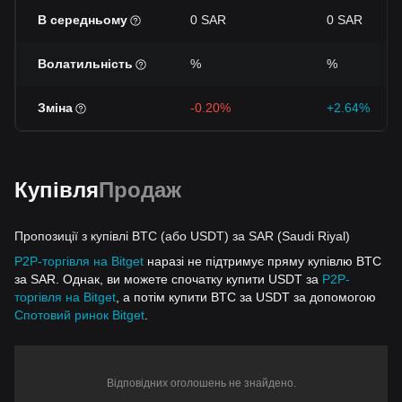
В середньому
0 SAR
0 SAR
Волатильність
%
%
Зміна
-0.20%
+2.64%
Купівля
Продаж
Пропозиції з купівлі BTC (або USDT) за SAR (Saudi Riyal)
P2P-торгівля на Bitget
наразі не підтримує пряму купівлю BTC
за SAR. Однак, ви можете спочатку купити USDT за
P2P-
торгівля на Bitget
, а потім купити BTC за USDT за допомогою
Спотовий ринок Bitget
.
Відповідних оголошень не знайдено.