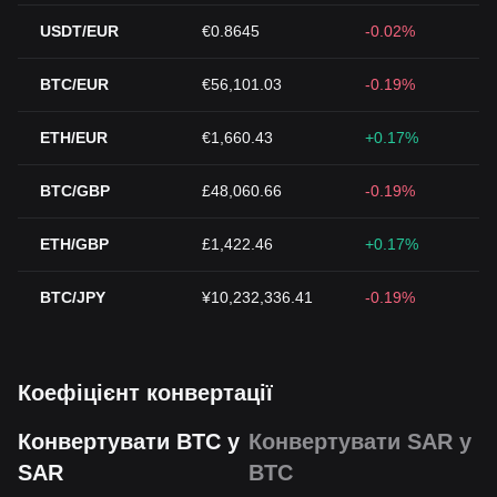
USDT/EUR
€0.8645
-0.02%
BTC/EUR
€56,101.03
-0.19%
ETH/EUR
€1,660.43
+0.17%
BTC/GBP
£48,060.66
-0.19%
ETH/GBP
£1,422.46
+0.17%
BTC/JPY
¥10,232,336.41
-0.19%
Коефіцієнт конвертації
Конвертувати BTC у
Конвертувати SAR у
SAR
BTC