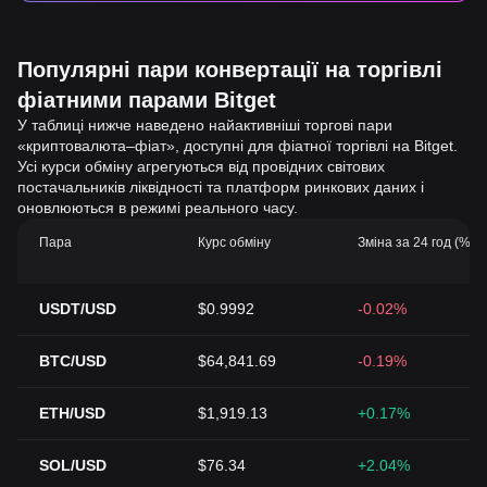
Популярні пари конвертації на торгівлі
фіатними парами Bitget
У таблиці нижче наведено найактивніші торгові пари
«криптовалюта–фіат», доступні для фіатної торгівлі на Bitget.
Усі курси обміну агрегуються від провідних світових
постачальників ліквідності та платформ ринкових даних і
оновлюються в режимі реального часу.
Пара
Курс обміну
Зміна за 24 год (%)
USDT/USD
$0.9992
-0.02%
BTC/USD
$64,841.69
-0.19%
ETH/USD
$1,919.13
+0.17%
SOL/USD
$76.34
+2.04%