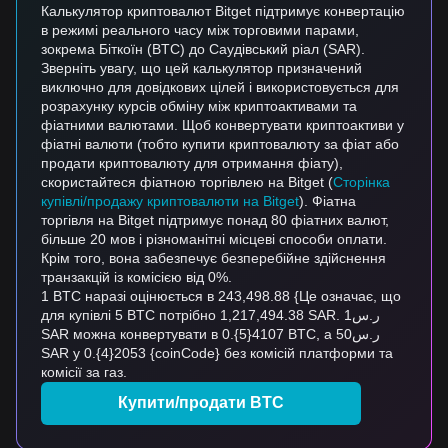
Калькулятор криптовалют Bitget підтримує конвертацію
в режимі реального часу між торговими парами,
зокрема Біткоїн (BTC) до Саудівський ріал (SAR).
Зверніть увагу, що цей калькулятор призначений
виключно для довідкових цілей і використовується для
розрахунку курсів обміну між криптоактивами та
фіатними валютами. Щоб конвертувати криптоактиви у
фіатні валюти (тобто купити криптовалюту за фіат або
продати криптовалюту для отримання фіату),
скористайтеся фіатною торгівлею на Bitget (
Сторінка
купівлі/продажу криптовалюти на Bitget
). Фіатна
торгівля на Bitget підтримує понад 80 фіатних валют,
більше 20 мов і різноманітні місцеві способи оплати.
Крім того, вона забезпечує безперебійне здійснення
транзакцій із комісією від 0%.
1 BTC наразі оцінюється в 243,498.88 {Це означає, що
для купівлі 5 BTC потрібно 1,217,494.38 SAR. ر.س1
SAR можна конвертувати в 0.{5}4107 BTC, а ر.س50
SAR у 0.{4}2053 {coinCode} без комісій платформи та
комісії за газ.
Купити/продати BTC