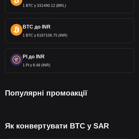
1 BTC у 331490.12 (BRL)
BTC до INR
1 BTC у 6187106.75 (INR)
PI до INR
1 PI у 8.48 (INR)
Популярні промоакції
Як конвертувати BTC у SAR