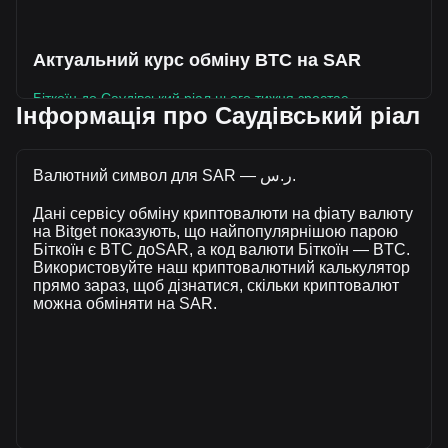
Актуальний курс обміну BTC на SAR
Біткоїн до Саудівський ріал цього тижня зростає.
Інформація про Саудівський ріал
Поточна ринкова ціна Біткоїн становить ر.س243,498.88 за
BTC, а загальна ринкова капіталізація становить
ر.س4,886,485,014,078.05 SAR , розрахована на основі
Валютний символ для SAR — ر.س.
циркулюючої пропозиції у розмірі 20,067,792 BTC. За
Дані сервісу обміну криптовалюти на фіату валюту
останні 24 години обсяг торгівлі Біткоїн впав на -40.31%
на Bitget показують, що найпопулярнішою парою
(ر.س-31,760,780,740.72 SAR). Минулого торгового дня
Біткоїн є BTC доSAR, а код валюти Біткоїн — BTC.
обсяг торгівлі BTC склав ر.س78,785,064,794.47.
Використовуйте наш криптовалютний калькулятор
прямо зараз, щоб дізнатися, скільки криптовалют
можна обміняти на SAR.
Більше інформації про Біткоїн на Bitget
Ціна Bitcoin
Прогноз ціни Bitcoin
Що таке Bitcoin (BTC)
Калькулятор прибутку Біткоїн