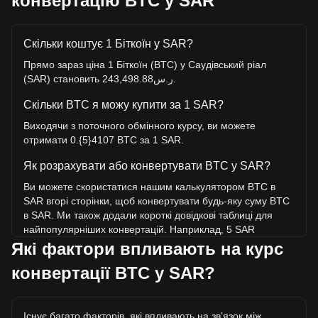
конвертацію BTC у SAR
Скільки коштує 1 Біткоїн у SAR?
Прямо зараз ціна 1 Біткоїн (BTC) у Саудівський ріал
(SAR) становить ر.س243,498.88.
Скільки BTC я можу купити за 1 SAR?
Виходячи з поточного обмінного курсу, ви можете
отримати 0.{5}4107 BTC за 1 SAR.
Як розрахувати або конвертувати BTC у SAR?
Ви можете скористатися нашим калькулятором BTC в
SAR вгорі сторінки, щоб конвертувати будь-яку суму BTC
в SAR. Ми також додали короткі довідкові таблиці для
найпопулярніших конвертацій. Наприклад, 5 SAR
еквівалентні 0.{4}2053 BTC, а 5 BTC коштуватимуть
Які фактори впливають на курс
близько 1,217,494.38SAR.
конвертації BTC у SAR?
Яка найвища ціна BTC/SAR в історії?
Найвища ціна 1 BTC у SAR за весь час становить
Існує багато факторів, які впливають на звʼязок між