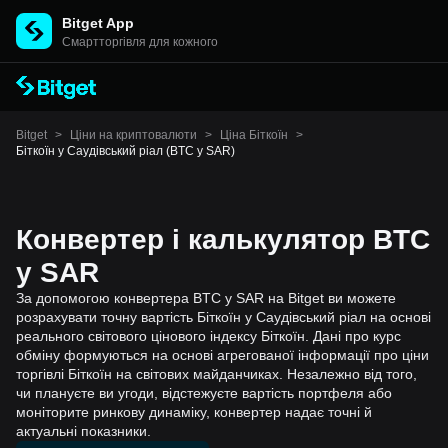
Bitget App
Cмартторгівля для кожного
Bitget
>
Ціни на криптовалюти
>
Ціна Біткоїн
>
Біткоїн у Саудівський ріал (BTC у SAR)
Конвертер і калькулятор BTC
у SAR
За допомогою конвертера BTC у SAR на Bitget ви можете
розрахувати точну вартість Біткоїн у Саудівський ріал на основі
реального світового цінового індексу Біткоїн. Дані про курс
обміну формуються на основі агрегованої інформації про ціни
торгівлі Біткоїн на світових майданчиках. Незалежно від того,
чи плануєте ви угоди, відстежуєте вартість портфеля або
моніторите ринкову динаміку, конвертер надає точні й
актуальні показники.