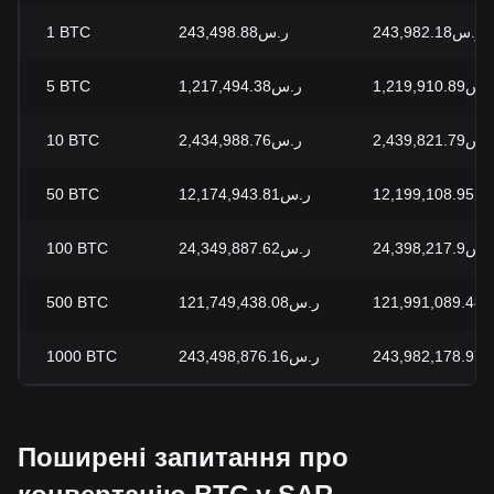
1
BTC
ر.س243,498.88
ر.س243,982.18
5
BTC
ر.س1,217,494.38
س1,219,910.89
10
BTC
ر.س2,434,988.76
س2,439,821.79
50
BTC
ر.س12,174,943.81
12,199,108
100
BTC
ر.س24,349,887.62
س24,398,217.9
500
BTC
ر.س121,749,438.08
121,99
1000
BTC
ر.س243,498,876.16
243,98
Поширені запитання про