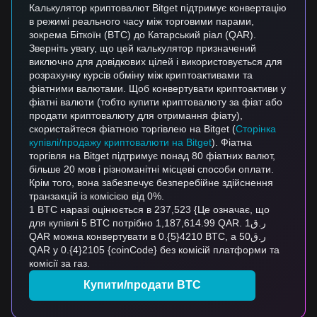
Калькулятор криптовалют Bitget підтримує конвертацію
в режимі реального часу між торговими парами,
зокрема Біткоїн (BTC) до Катарський ріал (QAR).
Зверніть увагу, що цей калькулятор призначений
виключно для довідкових цілей і використовується для
розрахунку курсів обміну між криптоактивами та
фіатними валютами. Щоб конвертувати криптоактиви у
фіатні валюти (тобто купити криптовалюту за фіат або
продати криптовалюту для отримання фіату),
скористайтеся фіатною торгівлею на Bitget (
Сторінка
купівлі/продажу криптовалюти на Bitget
). Фіатна
торгівля на Bitget підтримує понад 80 фіатних валют,
більше 20 мов і різноманітні місцеві способи оплати.
Крім того, вона забезпечує безперебійне здійснення
транзакцій із комісією від 0%.
1 BTC наразі оцінюється в 237,523 {Це означає, що
для купівлі 5 BTC потрібно 1,187,614.99 QAR. ر.ق1
QAR можна конвертувати в 0.{5}4210 BTC, а ر.ق50
QAR у 0.{4}2105 {coinCode} без комісій платформи та
комісії за газ.
Купити/продати BTC