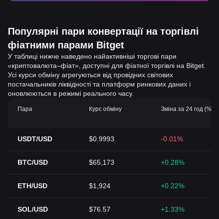
Популярні пари конвертації на торгівлі
фіатними парами Bitget
У таблиці нижче наведено найактивніші торгові пари
«криптовалюта–фіат», доступні для фіатної торгівлі на Bitget.
Усі курси обміну агрегуються від провідних світових
постачальників ліквідності та платформ ринкових даних і
оновлюються в режимі реального часу.
Пара
Курс обміну
Зміна за 24 год (%)
USDT/USD
$0.9993
-0.01%
BTC/USD
$65,173
+0.28%
ETH/USD
$1,924
+0.22%
SOL/USD
$76.57
+1.33%