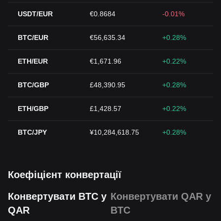
USDT/EUR
€0.8684
-0.01%
BTC/EUR
€56,635.34
+0.28%
ETH/EUR
€1,671.96
+0.22%
BTC/GBP
£48,390.95
+0.28%
ETH/GBP
£1,428.57
+0.22%
BTC/JPY
¥10,284,618.75
+0.28%
Коефіцієнт конвертації
Конвертувати BTC у
Конвертувати QAR у
QAR
BTC