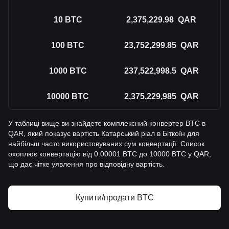
10
BTC
2,375,229.98
QAR
100
BTC
23,752,299.85
QAR
1000
BTC
237,522,998.5
QAR
10000
BTC
2,375,229,985
QAR
У таблиці вище ви знайдете комплексний конвертер BTC в
QAR, який показує вартість Катарський ріал в Біткоїн для
найбільш часто використовуваних сум конвертації. Список
охоплює конвертацію від 0.00001 BTC до 10000 BTC у QAR,
що дає чітке уявлення про відповідну вартість.
Купити/продати BTC