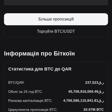
Більше пропозицій
Торгуйте BTC/USDT
Інформація про Біткоїн
Статистика для BTC до QAR
BTC
/
QAR
:
ر.ق237,523
Обсяг за 24 год BTC
:
ر.ق45,708,916,069.49
Ринкова капіталізація BTC
:
ر.ق4,766,586,110,841.81
Циркулююча пропозиція BTC
:
20.07M
BTC