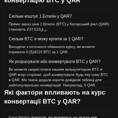
конвертацію BTC у QAR
Скільки коштує 1 Біткоїн у QAR?
Прямо зараз ціна 1 Біткоїн (BTC) у Катарський ріал (QAR)
становить ر.ق237,523.
Скільки BTC я можу купити за 1 QAR?
Виходячи з поточного обмінного курсу, ви можете
отримати 0.{5}4210 BTC за 1 QAR.
Як розрахувати або конвертувати BTC у QAR?
Ви можете скористатися нашим калькулятором BTC в
QAR вгорі сторінки, щоб конвертувати будь-яку суму BTC
в QAR. Ми також додали короткі довідкові таблиці для
найпопулярніших конвертацій. Наприклад, 5 QAR
еквівалентні 0.{4}2105 BTC, а 5 BTC коштуватимуть
Які фактори впливають на курс
близько 1,187,614.99QAR.
конвертації BTC у QAR?
Яка найвища ціна BTC/QAR в історії?
Найвища ціна 1 BTC у QAR за весь час становить
Існує багато факторів, які впливають на звʼязок між