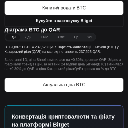
Купити/продати BTC
Купуйте в застосунку Bitget
Діаграма BTC до QAR
1 дн.
7 дн.
1 міс.
3 міс.
1 р.
Усі
BTC/QAR: 1 BTC = 237,523 QAR. Вартість конвертації 1 Біткоїн (BTC) у
Катарський ріал (QAR) на сьогодні становить 237,523 QAR.
За останні 1D, ціна Біткоїн змінилася на +0.30%, досягши QAR. Згідно з
графіками трендів і цін, за останні 24 години ціна Біткоїн(BTC) змінилася
на +0.30% до QAR, а ціна Катарський ріал(QAR) зросла на % до BTC.
Актуальна ціна BTC
Конвертація криптовалюти та фіату
на платформі Bitget