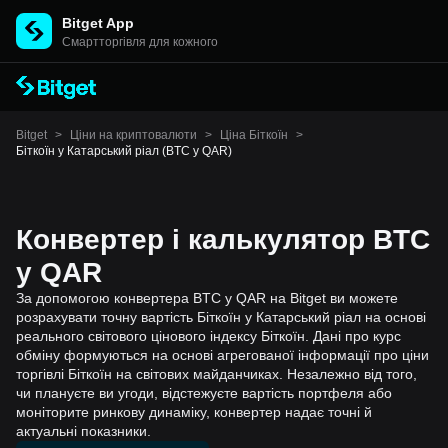
Bitget App
Cмартторгівля для кожного
Bitget
>
Ціни на криптовалюти
>
Ціна Біткоїн
>
Біткоїн у Катарський ріал (BTC у QAR)
Конвертер і калькулятор BTC
у QAR
За допомогою конвертера BTC у QAR на Bitget ви можете
розрахувати точну вартість Біткоїн у Катарський ріал на основі
реального світового цінового індексу Біткоїн. Дані про курс
обміну формуються на основі агрегованої інформації про ціни
торгівлі Біткоїн на світових майданчиках. Незалежно від того,
чи плануєте ви угоди, відстежуєте вартість портфеля або
моніторите ринкову динаміку, конвертер надає точні й
актуальні показники.