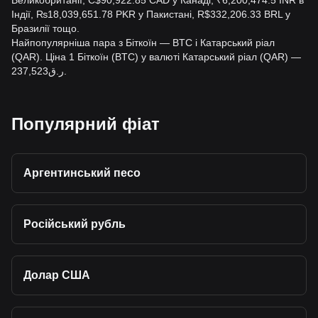
Великобританії, C$90,922.85 CAD у Канаді, ₹6,200,474.5 INR в
Індії, ₨18,039,651.78 PKR у Пакистані, R$332,206.33 BRL у
Бразилії тощо.
Найпопулярніша пара з Біткоїн — BTC і Катарський ріал
(QAR). Ціна 1 Біткоїн (BTC) у валюті Катарський ріал (QAR) —
ر.ق237,523.
Популярний фіат
Аргентинський песо
Російський рубль
Долар США