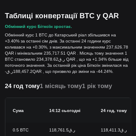
Таблиці конвертації BTC у QAR
Обмінний курс Біткоїн зростає.
Обмінний курс 1 BTC до Катарський ріал збільшився на
+3.40% за останні сім днів. За останні 24 години курс
коливався на +0.30%, з максимальним значенням 237,626.78
QAR і мінімальним 235,717.51 QAR . Місяць тому значення 1
BTC становило ر.ق234,378.62 QAR , що на +1.34% більше від
поточного значення. За останній рік ціна Біткоїн змінилася на
-
ر.ق
188,457.2
QAR
, що призвело до зміни на -44.24%.
24 год тому
1 місяць тому
1 рік тому
Сума
14:12 сьогодні
24 год. тому
0.5
BTC
ر.ق118,761.5
ر.ق118,411.3