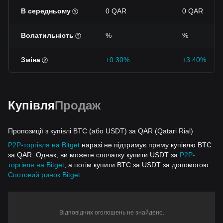
В середньому
0 QAR
0 QAR
Волатильність
%
%
Зміна
+0.30%
+3.40%
Купівля
Продаж
Пропозиції з купівлі BTC (або USDT) за QAR (Qatari Rial)
P2P-торгівля на Bitget
наразі не підтримує пряму купівлю BTC
за QAR. Однак, ви можете спочатку купити USDT за
P2P-
торгівля на Bitget
, а потім купити BTC за USDT за допомогою
Спотовий ринок Bitget
.
Відповідних оголошень не знайдено.