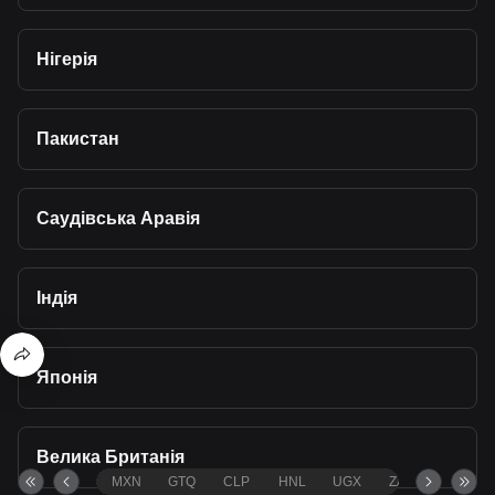
Нігерія
Пакистан
Саудівська Аравія
Індія
Японія
Велика Британія
MXN
GTQ
CLP
HNL
UGX
ZAR
TND