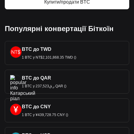
Купити/продати BTC
Популярні конвертації Біткоїн
BTC до TWD
1 BTC у NT$2,101,868.35 TWD ()
BTC до QAR
1 BTC у ر.ق237,523 QAR ()
BTC до CNY
1 BTC у ¥439,728.75 CNY ()