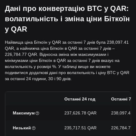
Дані про конвертацію BTC у QAR:
волатильність і зміна ціни Біткоїн
у QAR
Найвища ціна Біткоїн у QAR за останні 7 днів була 238,097.41
QAR, а найнижча ціна Біткоїн в QAR за останні 7 днів –
226,784.77 QAR. Відносна зміна між максимумами і
мінімумами ціни Біткоїн в QAR за останні 7 днів вказує на
волатильність у розмірі %. У таблиці вище ви можете
подивитися додаткові дані про волатильність і ціну BTC у QAR
за останні 24 години, 30 і 90 днів.
Останні 24 год
Останні 7 д
Максимум
237,626.78 QAR
238,097.41
Низький
235,717.51 QAR
226,784.77