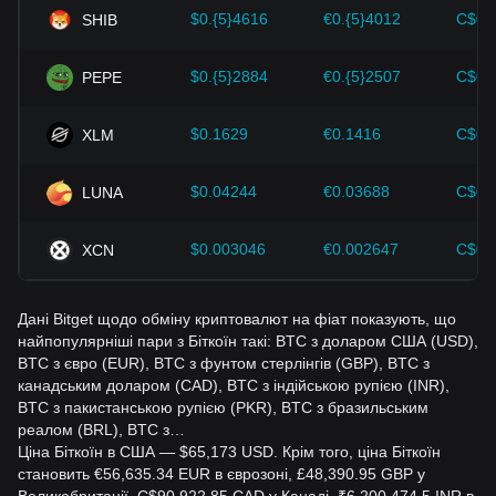
інвесторам також слід уважно стежити за майбутніми
$0.{5}4616
€0.{5}4012
C$0.
SHIB
змінами в ціні Bitcoin і коригувати свої інвестиційні
стратегії відповідно.
$0.{5}2884
€0.{5}2507
C$0.
PEPE
$0.1629
€0.1416
C$0.
XLM
$0.04244
€0.03688
C$0.
LUNA
$0.003046
€0.002647
C$0.
XCN
Дані Bitget щодо обміну криптовалют на фіат показують, що
найпопулярніші пари з Біткоїн такі: BTC з доларом США (USD),
BTC з євро (EUR), BTC з фунтом стерлінгів (GBP), BTC з
канадським доларом (CAD), BTC з індійською рупією (INR),
BTC з пакистанською рупією (PKR), BTC з бразильським
реалом (BRL), BTC з…
Ціна Біткоїн в США — $65,173 USD. Крім того, ціна Біткоїн
становить €56,635.34 EUR в єврозоні, £48,390.95 GBP у