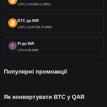
1 BTC у 331490.12 (BRL)
BTC до INR
1 BTC у 6187106.75 (INR)
PI до INR
1 PI у 8.48 (INR)
Популярні промоакції
Як конвертувати BTC у QAR