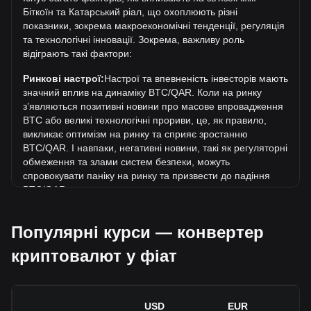
ر.ق459,928.87. Ще невідомо, чи перевищить вартість 1
Біткоїн та Катарський ріал, що охоплюють різні
BTC у QAR поточний історичний максимум.
показники, зокрема макроекономічні тенденції, регуляція
Яка динаміка цін Біткоїн у QAR?
та технологічні інновації. Зокрема, важливу роль
відіграють такі фактори:
За останні 7 днів обмінний курс Біткоїн (BTC) виріс на
3.40%. За останній місяць обмінний курс Біткоїн (BTC)
Ринкові настрої:
Настрої та впевненість інвесторів мають
зріс на 1.34% стосовно наступної валюти: Катарський
значний вплив на динаміку BTC/QAR. Коли на ринку
ріал (QAR).
зʼявляються позитивні новини про масове впровадження
BTC або великі технологічні прориви, це, як правило,
викликає оптимізм на ринку та сприяє зростанню
BTC/QAR. І навпаки, негативні новини, такі як регуляторні
обмеження та злами систем безпеки, можуть
спровокувати паніку на ринку та призвести до падіння
BTC/QAR.
Регуляторне середовище:
Державна політика та
Популярні курси — конвертер
регуляція, що стосуються криптовалют, мають
безпосередній вплив на їх масове впровадження, що, в
криптовалют у фіат
свою чергу, визначає їхню вартість відносно традиційних
валют, таких як долар США. Чітка та сприятлива
регуляція може підвищити довіру інвесторів до
криптовалют і сприяти зростанню їхньої вартості. І
USD
EUR