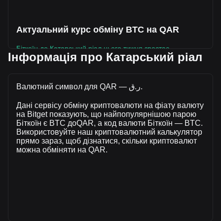
Актуальний курс обміну BTC на QAR
Біткоїн до Катарський ріал цього тижня зростає.
Інформація про Катарський ріал
Поточна ринкова ціна Біткоїн становить ر.ق237,523 за
BTC, а загальна ринкова капіталізація становить
ر.ق4,766,586,110,841.81 QAR , розрахована на основі
Валютний символ для QAR — ر.ق.
циркулюючої пропозиції у розмірі 20,067,892 BTC. За
Дані сервісу обміну криптовалюти на фіату валюту
останні 24 години обсяг торгівлі Біткоїн впав на -18.23%
на Bitget показують, що найпопулярнішою парою
(ر.ق-10,189,293,298.16 QAR). Минулого торгового дня
Біткоїн є BTC доQAR, а код валюти Біткоїн — BTC.
обсяг торгівлі BTC склав ر.ق55,898,209,367.65.
Використовуйте наш криптовалютний калькулятор
прямо зараз, щоб дізнатися, скільки криптовалют
можна обміняти на QAR.
Більше інформації про Біткоїн на Bitget
Ціна Bitcoin
Прогноз ціни Bitcoin
Що таке Bitcoin (BTC)
Калькулятор прибутку Біткоїн