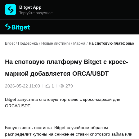
Bitget App
Торгуйте разумнее
Bitget
/
Поддержка
/
Новые листинги
/
Маржа
/
На спотовую платформу B
На спотовую платформу Bitget с кросс-
маржой добавляется ORCA/USDT
2026-05-22 11:00
1
279
Bitget запустила спотовую торговлю с кросс-маржой для
ORCA/USDT.
Бонус в честь листинга: Bitget случайным образом
распределит купоны на снижение ставки спотового займа или