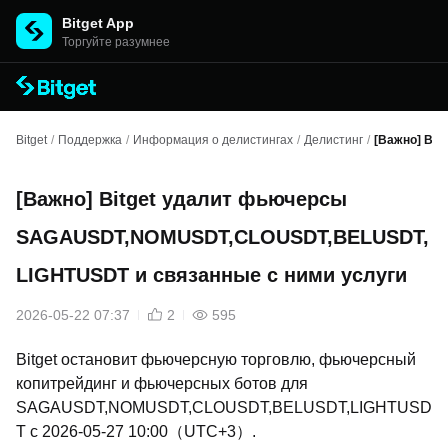
Bitget App
Торгуйте разумнее
Bitget
/
Поддержка
/
Информация о делистингах
/
Делистинг
/
[Важно] Bi
[Важно] Bitget удалит фьючерсы
SAGAUSDT,NOMUSDT,CLOUSDT,BELUSDT,
LIGHTUSDT и связанные с ними услуги
2026-05-22 07:37
2
595
Bitget остановит фьючерсную торговлю, фьючерсный
копитрейдинг и фьючерсных ботов для
SAGAUSDT,NOMUSDT,CLOUSDT,BELUSDT,LIGHTUSD
T с 2026-05-27 10:00（UTC+3）.