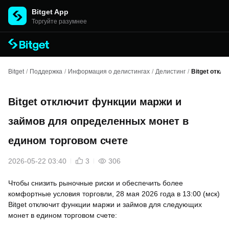
Bitget App
Торгуйте разумнее
Bitget
/
Поддержка
/
Информация о делистингах
/
Делистинг
/
Bitget откл
Bitget отключит функции маржи и
займов для определенных монет в
едином торговом счете
2026-05-22 03:40
3
306
Чтобы снизить рыночные риски и обеспечить более
комфортные условия торговли, 28 мая 2026 года в 13:00 (мск)
Bitget отключит функции маржи и займов для следующих
монет в едином торговом счете: