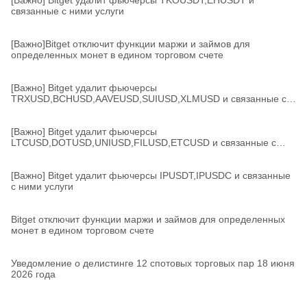
[Важно] Bitget удалит фьючерсы TKOUSDT,EHUSDT и
связанные с ними услуги
[Важно]Bitget отключит функции маржи и займов для
определенных монет в едином торговом счете
[Важно] Bitget удалит фьючерсы
TRXUSD,BCHUSD,AAVEUSD,SUIUSD,XLMUSD и связанные с
ними услуги
[Важно] Bitget удалит фьючерсы
LTCUSD,DOTUSD,UNIUSD,FILUSD,ETCUSD и связанные с
ними услуги
[Важно] Bitget удалит фьючерсы IPUSDT,IPUSDC и связанные
с ними услуги
Bitget отключит функции маржи и займов для определенных
монет в едином торговом счете
Уведомление о делистинге 12 спотовых торговых пар 18 июня
2026 года