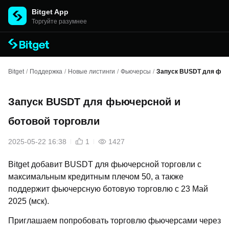
Bitget App
Торгуйте разумнее
Bitget
/
Поддержка
/
Новые листинги
/
Фьючерсы
/
Запуск BUSDT для фьюч
Запуск BUSDT для фьючерсной и
ботовой торговли
2025-05-22 16:38
1
1427
Bitget добавит BUSDT для фьючерсной торговли с
максимальным кредитным плечом 50, а также
поддержит фьючерсную ботовую торговлю с 23 Май
2025 (мск).
Приглашаем попробовать торговлю фьючерсами через