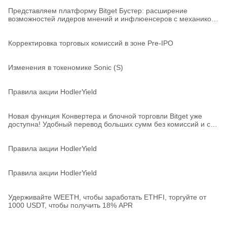
Представляем платформу Bitget Бустер: расширение
возможностей лидеров мнений и инфлюенсеров с механикой
Task-to-Earn
Корректировка торговых комиссий в зоне Pre-IPO
Изменения в токеномике Sonic (S)
Правила акции HodlerYield
Новая функция Конвертера и блочной торговли Bitget уже
доступна! Удобный перевод больших сумм без комиссий и с
молниеносной скоростью!
Правила акции HodlerYield
Правила акции HodlerYield
Удерживайте WEETH, чтобы заработать ETHFI, торгуйте от
1000 USDT, чтобы получить 18% APR