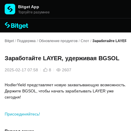
Bitget App
Торгуйте разумнее
Bitget
/
Поддержка
/
Обновление продуктов
/
Спот
/
Заработайте LAYER, 
Заработайте LAYER, удерживая BGSOL
2025-02-17 07:58
8
2607
HodlerYield представляет новую захватывающую возможность.
Держите BGSOL, чтобы начать зарабатывать LAYER уже
сегодня!
Присоединяйтесь!