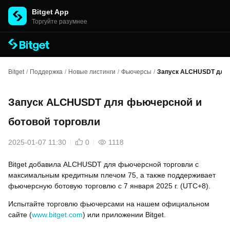
Bitget App
Торгуйте разумнее
Bitget
/
Поддержка
/
Новые листинги
/
Фьючерсы
/
Запуск ALCHUSDT для 
Запуск ALCHUSDT для фьючерсной и
ботовой торговли
2025-01-07 11:30
0
1118
Bitget добавила ALCHUSDT для фьючерсной торговли с
максимальным кредитным плечом 75, а также поддерживает
фьючерсную ботовую торговлю с 7 января 2025 г. (UTC+8).
Испытайте торговлю фьючерсами на нашем официальном
сайте (
www.bitget.com
) или приложении Bitget.