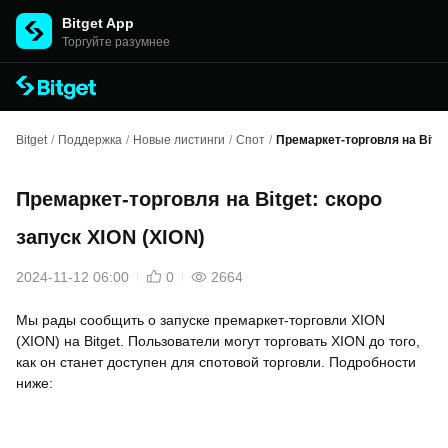
Bitget App
Торгуйте разумнее
Bitget
/
Поддержка
/
Новые листинги
/
Спот
/
Премаркет-торговля на Bitge
Премаркет-торговля на Bitget: скоро
запуск XION (XION)
2024-11-12 06:00
0
2664
Мы рады сообщить о запуске премаркет-торговли XION
(XION) на Bitget. Пользователи могут торговать XION до того,
как он станет доступен для спотовой торговли. Подробности
ниже: