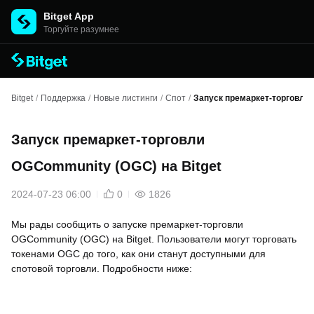
Bitget App
Торгуйте разумнее
Bitget
/
Поддержка
/
Новые листинги
/
Спот
/
Запуск премаркет-торговли 
Запуск премаркет-торговли
OGCommunity (OGC) на Bitget
2024-07-23 06:00
0
1826
Мы рады сообщить о запуске премаркет-торговли
OGCommunity (OGC) на Bitget. Пользователи могут торговать
токенами OGC до того, как они станут доступными для
спотовой торговли. Подробности ниже: