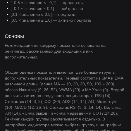
[–0,5 ≤ значение < –0,1] — продавать
[–0,1 ≤ значение ≤ 0,1] — нейтрально
[0,1 < значение ≤ 0,5] — покупать
[0,5 < значение ≤ 1,0] — активно покупать
Основы
Рекомендации по каждому показателю основаны на
рейтингах, рассчитанных для входящих в них
дополнительных.
Общая оценка показателя включает две большие группы
дополнительных показателей. Первый состоит из SMA и EMA
различной длины (длина MA — 10, 20, 30, 50, 100 и 200),
облака Ишимоку (9, 26, 52), VWMA (20) и MA Хала (9). Второй
рассчитывается на следующих осцилляторах: RSI (14),
Стохастик (14, 3, 3), CCI (20), ADX (14, 14), AO, Моментум
(10), MACD (12, 26, 9), Стохастик RSI (3, 3, 14, 14), Вильямс
%R (14), «Сила быков» и «сила медведей» и UO (7,14,28).
Рейтинг каждой группы рассчитывается отдельно. В
настройках индикатора можно выбрать группу, и на графике
будет отображаться соответствующий ей расчет рейтинга.