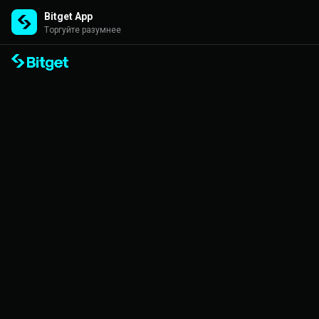
Bitget App
Торгуйте разумнее
Bitget TraderPro