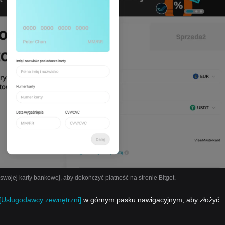
ojej karty bankowej, aby dokończyć płatność na stronie Bitget.
[Usługodawcy zewnętrzni]
w górnym pasku nawigacyjnym, aby złożyć