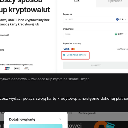
dytowa/debetowa w zakładce Kup krypto na stronie Bitget
cesz wydać, połącz swoją kartę kredytową, a następnie dokonaj płatno