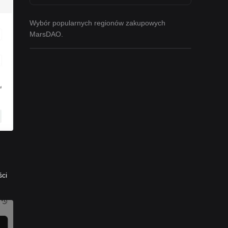
Wybór popularnych regionów zakupowych
MarsDAO.
ści