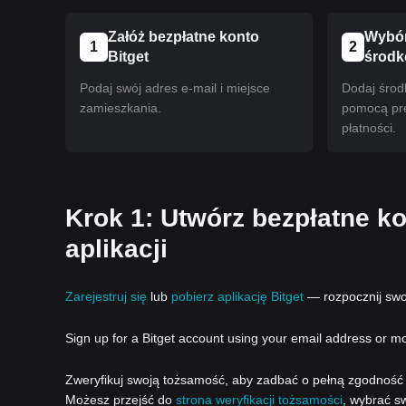
Załóż bezpłatne konto
Wybór
1
2
Bitget
środ
Podaj swój adres e-mail i miejsce
Dodaj środ
zamieszkania.
pomocą pr
płatności.
Krok 1: Utwórz bezpłatne ko
aplikacji
Zarejestruj się
lub
pobierz aplikację Bitget
— rozpocznij swoj
Sign up for a Bitget account using your email address or m
Zweryfikuj swoją tożsamość, aby zadbać o pełną zgodność z
Możesz przejść do
strona weryfikacji tożsamości
, wybrać sw