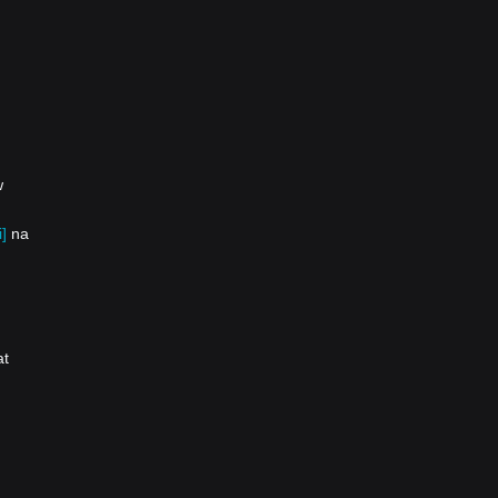
w
]
na
at