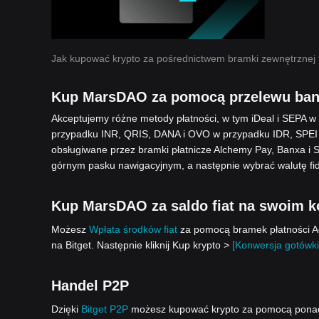
Jak kupować krypto za pośrednictwem bramki zewnętrznej 
Kup MarsDAO za pomocą przelewu ba
Akceptujemy różne metody płatności, w tym iDeal i SEPA 
przypadku INR, QRIS, DANA i OVO w przypadku IDR, SPEI
obsługiwane przez bramki płatnicze Alchemy Pay, Banxa i 
górnym pasku nawigacyjnym, a następnie wybrać walutę fi
Kup MarsDAO za saldo fiat na swoim ko
Możesz
Wpłata środków fiat
za pomocą bramek płatności Ad
na Bitget. Następnie kliknij Kup krypto >
[Konwersja gotówki
Handel P2P
Dzięki
Bitget P2P
możesz kupować krypto za pomocą ponad 1