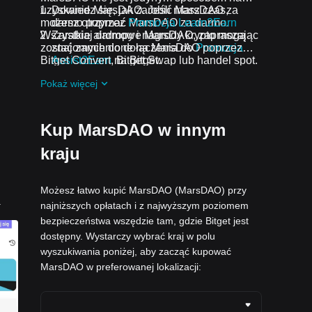
uzyskanie MarsDAO. Jeśli masz czas,
Dowiedz się, jak zarobić MarsDAO za
możesz otrzymać MarsDAO za darmo.
darmo poprzez
Promocja Learn2Earn
Wszystkie airdropy i nagrody krypto mogą
Zarabiaj darmowe MarsDAO, zapraszając
zostać zamienione na MarsDAO poprzez
znajomych do dołączenia do
Promocja
Bitget Convert, Bitget Swap lub handel spot.
Assist2Earn
na Bitget.
Otrzymuj darmowe airdropy MarsDAO,
Pokaż więcej
dołączając do
Bieżące wyzwania i
promocje
.
Kup MarsDAO w innym
kraju
Możesz łatwo kupić MarsDAO (MarsDAO) przy
.
najniższych opłatach i z najwyższym poziomem
bezpieczeństwa wszędzie tam, gdzie Bitget jest
dostępny. Wystarczy wybrać kraj w polu
wyszukiwania poniżej, aby zacząć kupować
MarsDAO w preferowanej lokalizacji: