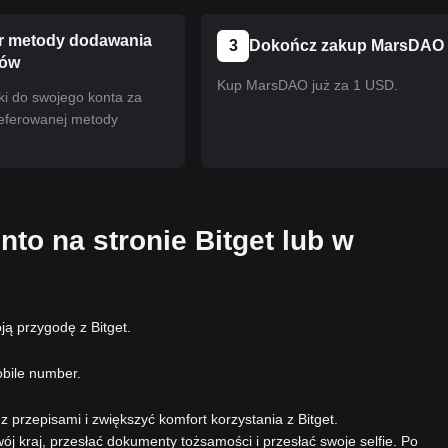
 metody dodawania
3
Dokończ zakup MarsDAO
ków
Kup MarsDAO już za 1 USD.
ki do swojego konta za
eferowanej metody
nto na stronie Bitget lub w
ą przygodę z Bitget.
obile number.
 przepisami i zwiększyć komfort korzystania z Bitget.
ój kraj, przesłać dokumenty tożsamości i przesłać swoje selfie. Po