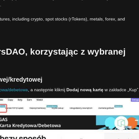
.
atures, including crypto, spot stocks (rTokens), metals, forex, and
arsDAO, korzystając z wybranej
ej/kredytowej
towa/debetowa
, a następnie kliknij
Dodaj nową kartę
w zakładce „Kup”