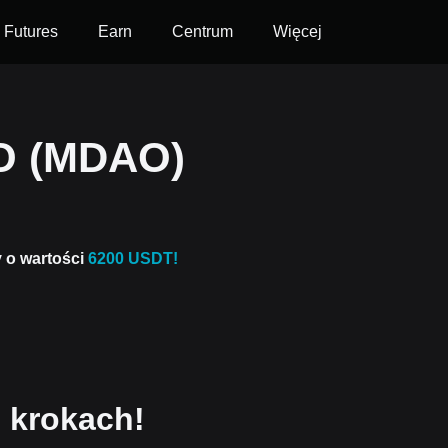
Futures
Earn
Centrum
Więcej
O (MDAO)
y o wartości
6200 USDT!
 krokach!