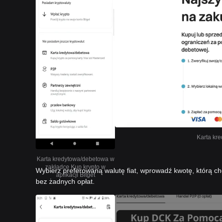
Karta kre
Karta kredytowa/debetowa w
zakładce Kup krypto w
Wybierz preferowaną walutę fiat, wprowadź kwotę, którą ch
aplikacji Bitget
bez żadnych opłat.