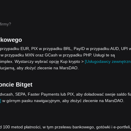
firmy?
nkowego
w przypadku EUR, PIX w przypadku BRL, PayID w przypadku AUD, UPI 
 w przypadku MXN oraz GCash w przypadku PHP. Usługi te są
Simplex. Wystarczy wybrać opcję Kup krypto >
[Usługodawcy zewnętrzni
ducjarną, aby złożyć zlecenie na MarsDAO.
ncie Bitget
vcash, SEPA, Faster Payments lub PIX, aby doładować swoje saldo fi
]
w górnym pasku nawigacyjnym, aby złożyć zlecenie na MarsDAO.
00 metod płatności, w tym przelewu bankowego, gotówki i e-portfeli,