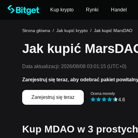
Kup krypto
Rynki
Handel
Strona główna
/
Jak kupić krypto
/
Jak kupić MarsDAO
Jak kupić MarsDA
Data aktualizacji:
2026/08/08 03:01:15
(UTC+0)
Zarejestruj się teraz, aby odebrać pakiet powitaln
Ocena monety
Zarejestruj się teraz
4.6
Kup MDAO w 3 prostych