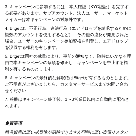
3.
キャンペーンに参加するには、本人確認（
KYC
認証）を完了す
る必要があります。サブアカウント、法人ユーザー、マーケット
メイカーは本キャンペーンの対象外です。
4. Bitget
は、不正行為、違法行為（エアドロップを請求するために
複数のアカウントを使用するなど）、その他の違反が発見された
場合、ユーザーのキャンペーン参加資格を剥奪し、エアドロップ
を没収する権利を有します。
5. Bitget
は同社の裁量により、事前の通知なく、随時にいかなる理
由で本キャンペーンの条項を修正し、キャンペーンを中止する権
利を有するものとします。
6.
キャンペーンの最終的な解釈権は
Bitget
が有するものとします。
ご不明点がございましたら、カスタマーサービスまでお問い合わ
せください。
7.
報酬はキャンペーン終了後、
1
〜
3
営業日以内に自動的に配布さ
れます。
免責事項
暗号資産は高い成長性が期待できますが同時に高い市場リスクと