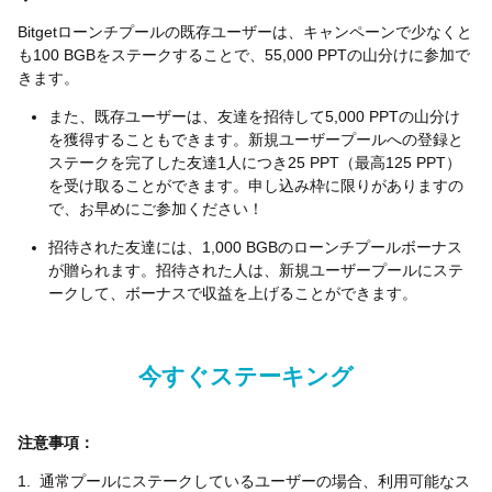
Bitget
ローンチプールの既存ユーザーは、キャンペーンで少なくと
も
100 BGB
をステークすることで、
55,000 PPT
の山分けに参加で
きます。
また、既存ユーザーは、友達を招待して
5,000 PPT
の山分け
を獲得することもできます。新規ユーザープールへの登録と
ステークを完了した友達
1
人につき
25 PPT
（最高
125 PPT
）
を受け取ることができます。申し込み枠に限りがありますの
で、お早めにご参加ください！
招待された友達には、
1,000 BGB
のローンチプールボーナス
が贈られます。招待された人は、新規ユーザープールにステ
ークして、ボーナスで収益を上げることができます。
今すぐステーキング
注意事項：
1.
通常プールにステークしているユーザーの場合、利用可能なス