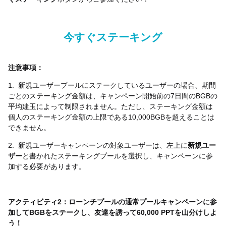
今すぐステーキング
注意事項：
1.
新規ユーザープールにステークしているユーザーの場合、期間
ごとのステーキング金額は、キャンペーン開始前の
7
日間の
BGB
の
平均建玉によって制限されません。ただし、ステーキング金額は
個人のステーキング金額の上限である
10,000BGB
を超えることは
できません。
2.
新規ユーザーキャンペーンの対象ユーザーは、左上に
新規ユー
ザー
と書かれたステーキングプールを選択し、キャンペーンに参
加する必要があります。
アクティビティ
2
：ローンチプールの通常プールキャンペーンに参
加して
BGB
をステークし、友達を誘って
60,000 PPT
を山分けしよ
う！