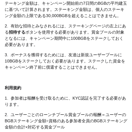
テーキング金額は、キャンペーン開始前の
7
日間の
BGB
の平均建玉
に基づいて計算されます。ステーキング金額は、個人のステーキ
ング金額の上限である
30,000BGB
を超えることはできません。
2.
有効な招待とみなされるには、ステーキングページの左上にあ
る
招待する
ボタンを使用する必要があります。賞金プールの対象
となるには、キャンペーン期間中に
100BGB
をステークしておく
必要があります。
3.
ボーナスを獲得するためには、友達は新規ユーザープールに
10BGB
をステークしておく必要があります。ステークした資金を
キャンペーン終了前に償還することはできません。
利用規約
1.
参加者は報酬を受け取るために、
KYC
認証を完了する必要があ
ります。
2.
ユーザーごとのローンチプール賞金プールの報酬＝ユーザーの
BGB
ステーキング金額
÷
資格のある参加者全員の
BGB
ステーキング
金額の合計
×
対応する賞金プール