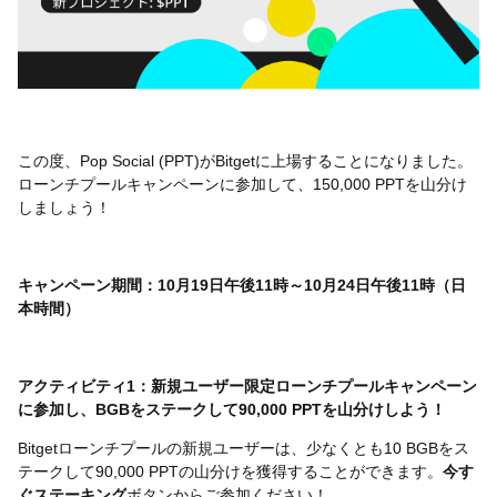
この度、
Pop Social (PPT)
が
Bitget
に上場することになりました。
ローンチプールキャンペーンに参加して、
150,000 PPT
を山分け
しましょう！
キャンペーン期間：
10
月
19
日午後11
時～
10
月
24
日午後11
時（日
本時間）
アクティビティ
1
：新規ユーザー限定ローンチプールキャンペーン
に参加し、
BGB
をステークして
90,000 PPT
を山分けしよう！
Bitget
ローンチプールの新規ユーザーは、少なくとも
10 BGB
をス
テークして
90,000 PPT
の山分けを獲得することができます。
今す
ぐステーキング
ボタンからご参加ください！