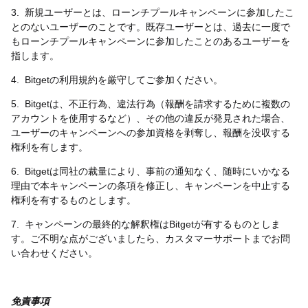
3.
新規ユーザーとは、ローンチプールキャンペーンに参加したこ
とのないユーザーのことです。既存ユーザーとは、過去に一度で
もローンチプールキャンペーンに参加したことのあるユーザーを
指します。
4.
Bitget
の利用規約を厳守してご参加ください。
5.
Bitget
は、不正行為、違法行為（報酬を請求するために複数の
アカウントを使用するなど）、その他の違反が発見された場合、
ユーザーのキャンペーンへの参加資格を剥奪し、報酬を没収する
権利を有します。
6.
Bitget
は同社の裁量により、事前の通知なく、随時にいかなる
理由で本キャンペーンの条項を修正し、キャンペーンを中止する
権利を有するものとします。
7.
キャンペーンの最終的な解釈権は
Bitget
が有するものとしま
す。ご不明な点がございましたら、カスタマーサポートまでお問
い合わせください。
免責事項