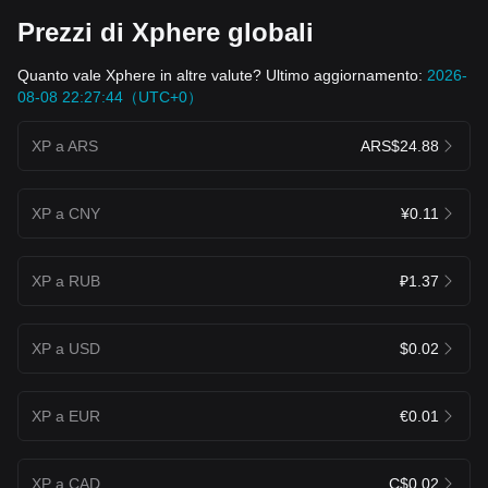
Prezzi di Xphere globali
Quanto vale Xphere in altre valute? Ultimo aggiornamento:
2026-
08-08 22:27:44（UTC+0）
XP a ARS
ARS$24.88
XP a CNY
¥0.11
XP a RUB
₽1.37
XP a USD
$0.02
XP a EUR
€0.01
XP a CAD
C$0.02