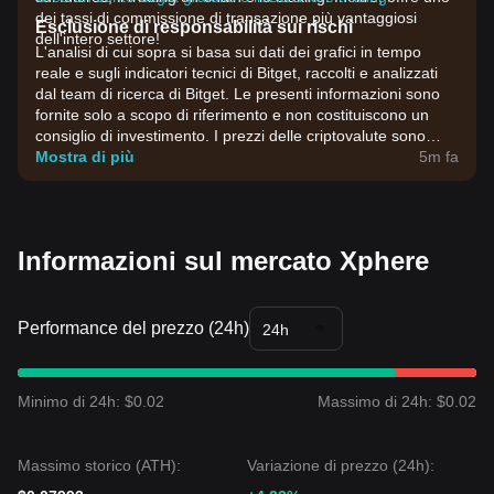
dei tassi di commissione di transazione più vantaggiosi
Esclusione di responsabilità sui rischi
dell'intero settore!
L'analisi di cui sopra si basa sui dati dei grafici in tempo
reale e sugli indicatori tecnici di Bitget, raccolti e analizzati
dal team di ricerca di Bitget. Le presenti informazioni sono
fornite solo a scopo di riferimento e non costituiscono un
consiglio di investimento. I prezzi delle criptovalute sono
estremamente volatili. Prendi decisioni di investimento in
Mostra di più
5m fa
base alla tua propensione al rischio.
Informazioni sul mercato Xphere
Performance del prezzo (24h)
24h
Minimo di 24h: $0.02
Massimo di 24h: $0.02
Massimo storico (ATH):
Variazione di prezzo (24h):