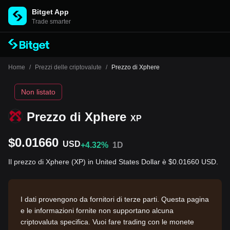
Bitget App
Trade smarter
Home
/
Prezzi delle criptovalute
/
Prezzo di Xphere
Non listato
Prezzo di Xphere
XP
$0.01660
USD
+4.32%
1D
Il prezzo di Xphere (XP) in United States Dollar è $0.01660 USD.
I dati provengono da fornitori di terze parti. Questa pagina
e le informazioni fornite non supportano alcuna
criptovaluta specifica. Vuoi fare trading con le monete