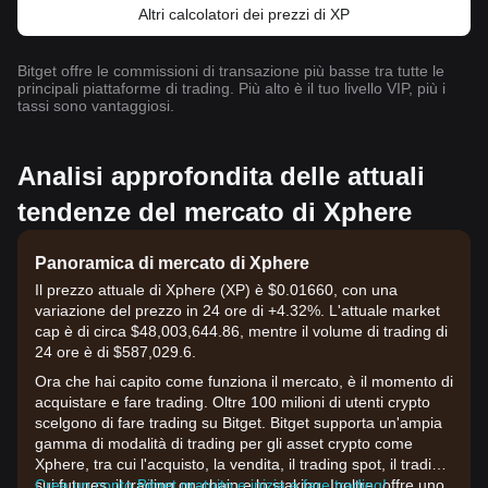
Altri calcolatori dei prezzi di XP
Bitget offre le commissioni di transazione più basse tra tutte le
principali piattaforme di trading. Più alto è il tuo livello VIP, più i
tassi sono vantaggiosi.
Analisi approfondita delle attuali
tendenze del mercato di Xphere
Panoramica di mercato di Xphere
Il prezzo attuale di Xphere (XP) è $0.01660, con una
variazione del prezzo in 24 ore di +4.32%. L'attuale market
cap è di circa $48,003,644.86, mentre il volume di trading di
24 ore è di $587,029.6.
Ora che hai capito come funziona il mercato, è il momento di
acquistare e fare trading. Oltre 100 milioni di utenti crypto
scelgono di fare trading su Bitget. Bitget supporta un'ampia
gamma di modalità di trading per gli asset crypto come
Xphere, tra cui l'acquisto, la vendita, il trading spot, il trading
sui futures, il trading on-chain e lo staking. Inoltre, offre uno
Crea un conto Bitget gratuito e inizia a fare trading!