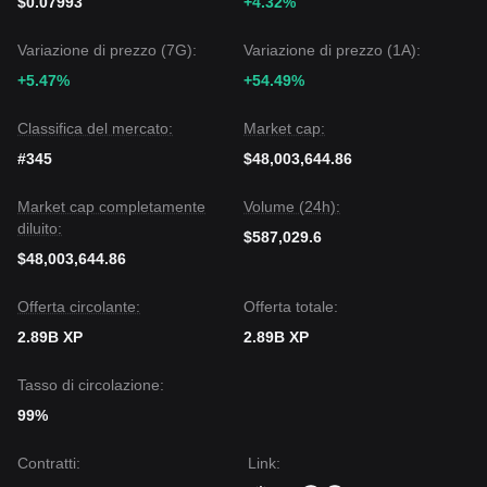
$0.07993
+4.32%
Variazione di prezzo (7G):
Variazione di prezzo (1A):
+5.47%
+54.49%
Classifica del mercato:
Market cap:
#345
$48,003,644.86
Market cap completamente
Volume (24h):
diluito:
$587,029.6
$48,003,644.86
Offerta circolante:
Offerta totale:
2.89B XP
2.89B XP
Tasso di circolazione:
99%
Contratti
:
Link
: