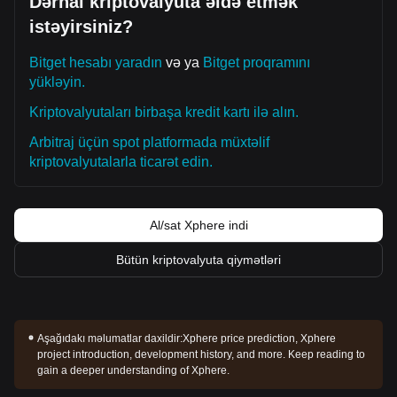
Dərhal kriptovalyuta əldə etmək
istəyirsiniz?
Bitget hesabı yaradın
və ya
Bitget proqramını
yükləyin.
Kriptovalyutaları birbaşa kredit kartı ilə alın.
Arbitraj üçün spot platformada müxtəlif
kriptovalyutalarla ticarət edin.
Al/sat Xphere indi
Bütün kriptovalyuta qiymətləri
Aşağıdakı məlumatlar daxildir:
Xphere price prediction, Xphere
project introduction, development history, and more. Keep reading to
gain a deeper understanding of Xphere.