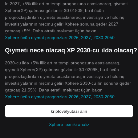
In 2027, +5% illik artım tempi proqnozuna əsaslanaraq, qiyməti
Xphere(XP) çatması gözlənilir $0.01809; bu il üçün
proqnozlaşdırılan qiymətə əsaslanaraq, investisiya və holdinq
investisiyalarının məcmu gəliri Xphere sonuna qədər 2027
çatacaq +5%. Daha ətraflı məlumat üçün baxın
Xphere üçün qiymət proqnozları 2026, 2027, 2030-2050
.
Qiymeti nece olacaq XP 2030-cu ildə olacaq?
2030-cu ildə +5% illik artım tempi proqnozuna əsaslanaraq,
qiyməti Xphere(XP) çatması gözlənilir $0.02095; bu il üçün
proqnozlaşdırılan qiymətə əsaslanaraq, investisiya və holdinq
investisiyalarının məcmu gəliri Xphere 2030-cu ilin sonuna qədər
çatacaq 21.55%. Daha ətraflı məlumat üçün baxın
Xphere üçün qiymət proqnozları 2026, 2027, 2030-2050
.
kriptovalyutası alın
Xphere texniki analiz