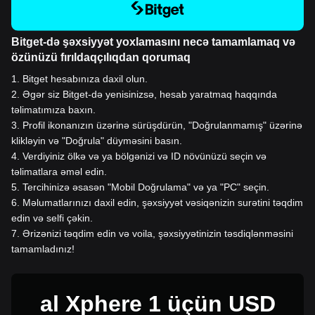
Bitget-də şəxsiyyət yoxlamasını necə tamamlamaq və
özünüzü fırıldaqçılıqdan qorumaq
1
.
Bitget hesabınıza daxil olun.
2
.
Əgər siz Bitget-də yenisinizsə, hesab yaratmaq haqqında
təlimatımıza baxın.
3
.
Profil ikonanızın üzərinə sürüşdürün, "Doğrulanmamış" üzərinə
klikləyin və "Doğrula" düyməsini basın.
4
.
Verdiyiniz ölkə və ya bölgənizi və ID növünüzü seçin və
təlimatlara əməl edin.
5
.
Tercihinizə əsasən "Mobil Doğrulama" və ya "PC" seçin.
6
.
Məlumatlarınızı daxil edin, şəxsiyyət vəsiqənizin surətini təqdim
edin və selfi çəkin.
7
.
Ərizənizi təqdim edin və voila, şəxsiyyətinizin təsdiqlənməsini
tamamladınız!
al Xphere 1 üçün USD