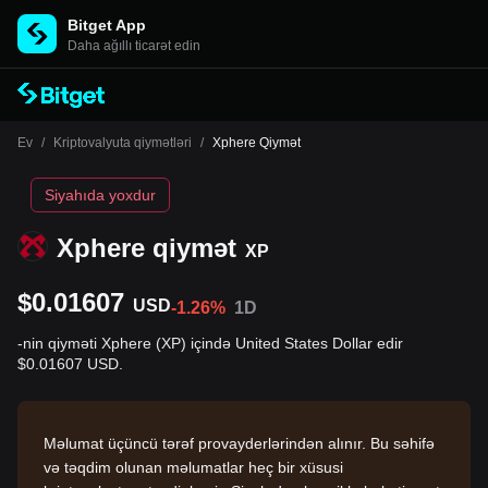
Bitget App
Daha ağıllı ticarət edin
Ev
/
Kriptovalyuta qiymətləri
/
Xphere Qiymət
Siyahıda yoxdur
Xphere qiymət
XP
$0.01607
USD
-1.26%
1D
-nin qiyməti Xphere (XP) içində United States Dollar edir
$0.01607 USD.
Məlumat üçüncü tərəf provayderlərindən alınır. Bu səhifə
və təqdim olunan məlumatlar heç bir xüsusi