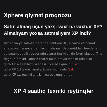
Xphere qiymət proqnozu
Satın almaq üçün yaxşı vaxt nə vaxtdır XP?
Almalıyam yoxsa satmalıyam XP indi?
Almaq və ya satmaq qərarına gəldikdə XP, əvvəlcə öz ticarət
strategiyanızı nəzərdən keçirməlisiniz. Uzunmüddətli treyderlərin
və qısamüddətli treyderlərin ticarət fəaliyyəti də fərqli olacaq. The
Bitget XP texniki analiz ticarət üçün arayış təqdim edə bilər.
görə XP 4 saat texniki analiz, ticarət siqnalıdır
Sat
.
görə XP 1d texniki analiz, ticarət siqnalıdır
Sat
.
görə XP 1w texniki analiz, ticarət siqnalıdır
al
.
XP 4 saatlıq texniki reytinqlər