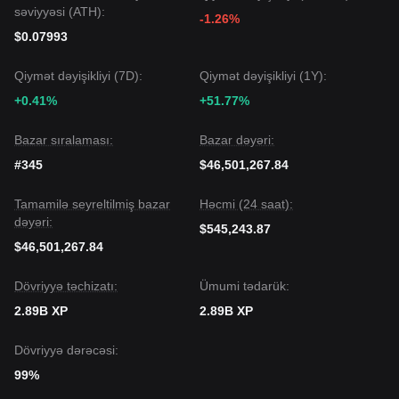
səviyyəsi (ATH):
-1.26%
$0.07993
Qiymət dəyişikliyi (7D):
Qiymət dəyişikliyi (1Y):
+0.41%
+51.77%
Bazar sıralaması:
Bazar dəyəri:
#345
$46,501,267.84
Tamamilə seyreltilmiş bazar
Həcmi (24 saat):
dəyəri:
$545,243.87
$46,501,267.84
Dövriyyə təchizatı:
Ümumi tədarük:
2.89B XP
2.89B XP
Dövriyyə dərəcəsi:
99%