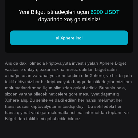
Yeni Bitget istifadəçiləri üçün
6200 USDT
dəyərində xoş gəlmisiniz!
al Xphere indi
Alış da daxil olmaqla kriptovalyuta investisiyaları Xphere Bitget
vasitəsilə onlayn, bazar riskinə məruz qalırlar. Bitget satın
almağın asan və rahat yollarını təqdim edir Xphere, və biz birjada
təklif etdiyimiz hər bir kriptovalyuta haqqında istifadəçilərimizi tam
məlumatlandırmaq üçün əlimizdən gələni edirik. Bununla belə,
sizdən yarana biləcək nəticələrə görə məsuliyyət daşımırıq
Xphere alış. Bu səhifə və daxil edilən hər hansı məlumat hər
hansı xüsusi kriptovalyutanın təsdiqi deyil. Bu səhifədəki hər
hansı qiymət və digər məlumatlar ictimai internetdən toplanır və
Bitget-dən təklif kimi qəbul edilə bilməz.