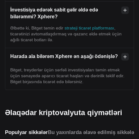
İnvestisiya edərək sabit gəlir əldə edə
bilərəmmi? Xphere?
Əlbəttə ki, Bitget təmin edir
strateji ticarət platforması
,
ticarətinizi avtomatlaşdırmaq və qazanc əldə etmək üçün
ağıllı ticarət botları ilə.
Harada ala bilərəm Xphere ən aşağı ödənişlə?
Bitget, treyderlər üçün sərfəli investisiyaları təmin etmək
üçün sənayedə aparıcı ticarət haqları və dərinlik təklif edir.
Bitget birjasında ticarət edə bilərsiniz.
Əlaqədar kriptovalyuta qiymətləri
Populyar sikkələr
Bu yaxınlarda əlavə edilmiş sikkələr
O