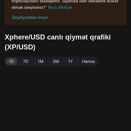
kriptovalyutanı təsdiqləmir. Siyahıda olan sikkələrlə ticarət
etmək istəyirsiniz?
Bura klikləyin
Qeydiyyatdan keçin
Xphere/USD canlı qiymət qrafiki
(XP/USD)
1D
7D
1M
3M
1Y
Hamısı