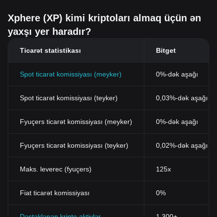
Xphere (XP) kimi kriptoları almaq üçün ən
yaxşı yer haradır?
Ticarət statistikası
Bitget
Spot ticarət komissiyası (meyker)
0%-dək aşağı
Spot ticarət komissiyası (teyker)
0,03%-dək aşağı (B
Fyuçers ticarət komissiyası (meyker)
0%-dək aşağı
Fyuçers ticarət komissiyası (teyker)
0,02%-dək aşağı
Maks. leverec (fyuçers)
125x
Fiat ticarət komissiyası
0%
Dəstəklənən kripto aktivlər
1,300+