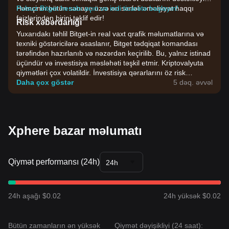
Həmçinin bütün sənaye üzrə ən sərfəli əməliyyat haqqı
Pulsuz Bitget hesabı açın və indi ticarətə başlayın!
faizlərindən birini təklif edir!
Risk xəbərdarlığı
Yuxarıdakı təhlil Bitget-in real vaxt qrafik məlumatlarına və
texniki göstəricilərə əsaslanır, Bitget tədqiqat komandası
tərəfindən hazırlanıb və nəzərdən keçirilib. Bu, yalnız istinad
üçündür və investisiya məsləhəti təşkil etmir. Kriptovalyuta
qiymətləri çox volatildir. İnvestisiya qərarlarını öz risk
dözümlülüyünüzə əsasən verin.
Daha çox göstər
5 dəq. əvvəl
Xphere bazar məlumatı
Qiymət performansı (24h)
24h
24h aşağı $0.02
24h yüksək $0.02
Bütün zamanların ən yüksək
Qiymət dəyişikliyi (24 saat):