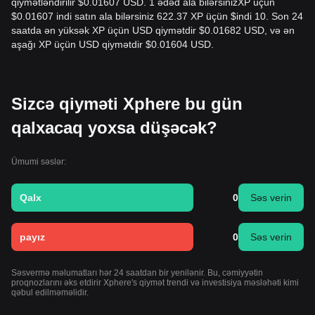
qiymətləndirilir $0.01607 USD. 1 ədəd ala bilərsinizXP üçün
$0.01607 indi satın ala bilərsiniz 622.37 XP üçün $indi 10. Son 24
saatda ən yüksək XP üçün USD qiymətdir $0.01682 USD, və ən
aşağı XP üçün USD qiymətdir $0.01604 USD.
Sizcə qiyməti Xphere bu gün
qalxacaq yoxsa düşəcək?
Ümumi səslər:
Qalx
0
Səs verin
payız
0
Səs verin
Səsvermə məlumatları hər 24 saatdan bir yenilənir. Bu, cəmiyyətin
proqnozlarını əks etdirir Xphere's qiymət trendi və investisiya məsləhəti kimi
qəbul edilməməlidir.