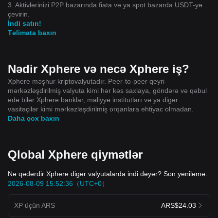
3. Aktivlərinizi P2P bazarında fiata və ya spot bazarda USDT-yə
çevirin.
İndi satın!
Təlimata baxın
Nədir Xphere və necə Xphere iş?
Xphere məşhur kriptovalyutadır. Peer-to-peer qeyri-
mərkəzləşdirilmiş valyuta kimi hər kəs saxlaya, göndərə və qəbul
edə bilər Xphere banklar, maliyyə institutları və ya digər
vasitəçilər kimi mərkəzləşdirilmiş orqanlara ehtiyac olmadan.
Daha çox baxın
Qlobal Xphere qiymətlər
Nə qədərdir Xphere digər valyutalarda indi dəyər? Son yeniləmə:
2026-08-09 15:52:36（UTC+0）
XP üçün ARS
ARS$24.03