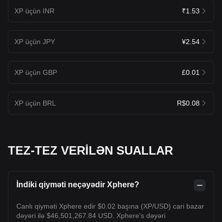
XP üçün INR
₹1.53
XP üçün JPY
¥2.54
XP üçün GBP
£0.01
XP üçün BRL
R$0.08
TEZ-TEZ VERİLƏN SUALLAR
İndiki qiyməti neçəyədir Xphere?
Canlı qiyməti Xphere edir $0.02 başına (XP/USD) cari bazar
dəyəri ilə $46,501,267.84 USD. Xphere's dəyəri