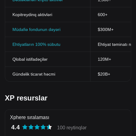
Kopitreydinq aktivləri
600+
Müdafiə fondunun dəyəri
$300M+
Ehtiyatların 100% sübutu
Ehtiyat təminatı nis
Qlobal istifadəçilər
120M+
Gündəlik ticarət həcmi
$20B+
XP resurslar
Xphere sıralaması
4.4
100 reytinqlər