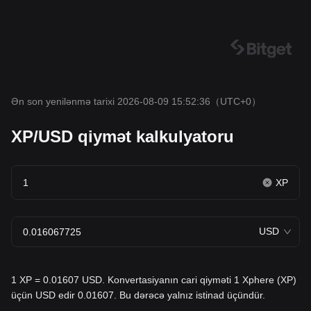
Ən son yenilənmə tarixi 2026-08-09 15:52:36
（UTC+0）
XP/USD qiymət kalkulyatoru
XP
USD
1 XP = 0.01607 USD. Konvertasiyanın cari qiyməti 1 Xphere (XP)
üçün USD edir 0.01607. Bu dərəcə yalnız istinad üçündür.