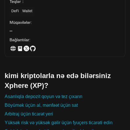
Teqlər
：
DeFi
Wallet
Müqavilələr
:
--
Bağlantılar
:
kimi kriptolarla nə edə bilərsiniz
Xphere (XP)?
Asanlıqla depozit qoyun və tez çıxarın
Böyümək üçün al, mənfəət üçün sat
Arbitraj üçün ticarət yeri
Yüksək risk və yüksək gəlir üçün fyuçers ticarəti edin