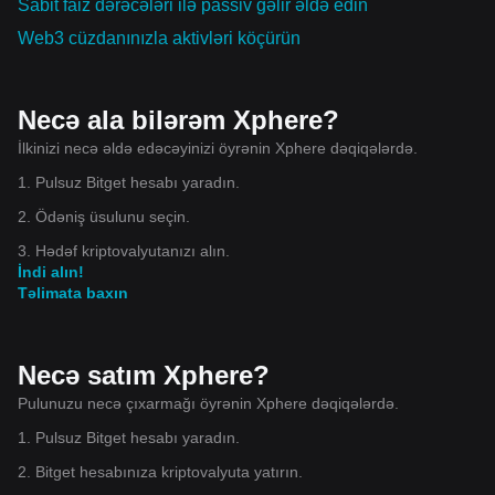
Sabit faiz dərəcələri ilə passiv gəlir əldə edin
Web3 cüzdanınızla aktivləri köçürün
Necə ala bilərəm Xphere?
İlkinizi necə əldə edəcəyinizi öyrənin Xphere dəqiqələrdə.
1. Pulsuz Bitget hesabı yaradın.
2. Ödəniş üsulunu seçin.
3. Hədəf kriptovalyutanızı alın.
İndi alın!
Təlimata baxın
Necə satım Xphere?
Pulunuzu necə çıxarmağı öyrənin Xphere dəqiqələrdə.
1. Pulsuz Bitget hesabı yaradın.
2. Bitget hesabınıza kriptovalyuta yatırın.