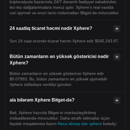
kriptovalyuta bazarında 24/7 davamlı fəaliyyət səbəbindən
tez-tez dalğalanmalara məruz qalır. Xphere's real vaxtda
cari qiyməti və onun tarixi məlumatları Bitget-də mövcuddur.
24 saatlıq ticarət həcmi nədir Xphere?
Son 24 saat ərzində ticarət həcmi Xphere edir $545,243.87.
Bütün zamanların ən yüksək göstəricisi nədir
Xphere?
Bütün zamanların ən yüksək göstəricisi Xphere edir
$0.07993. Bu, bütün zamanların ən yüksək qiymətidir
Xphere istifadəyə verildiyi gündən.
ala bilərəm Xphere Bitget-də?
Bəli, Xphere hazırda Bitget-in mərkəzləşdirilmiş
mübadiləsində mövcuddur. Daha ətraflı təlimatlar üçün
faydalı məqaləmizə baxın
Necə almaq olar xphere
bələdçi.