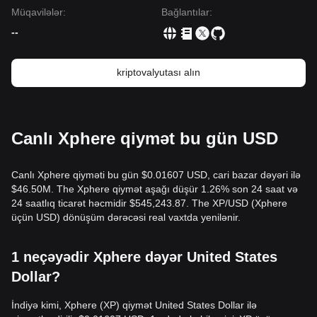
Müqavilələr
:
Bağlantılar
:
--
kriptovalyutası alın
Canlı Xphere qiymət bu gün USD
Canlı Xphere qiyməti bu gün $0.01607 USD, cari bazar dəyəri ilə
$46.50M. The Xphere qiymət aşağı düşür 1.26% son 24 saat və
24 saatlıq ticarət həcmidir $545,243.87. The XP/USD (Xphere
üçün USD) dönüşüm dərəcəsi real vaxtda yenilənir.
1 neçəyədir Xphere dəyər United States
Dollar?
İndiyə kimi, Xphere (XP) qiymət United States Dollar ilə