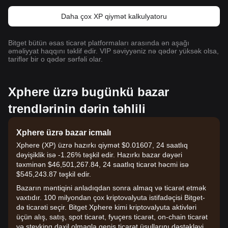
Daha çox XP qiymət kalkulyatoru
Bitget bütün əsas ticarət platformaları arasında ən aşağı
əməliyyat haqqını təklif edir. VIP səviyyəniz nə qədər yüksək olsa,
tariflər bir o qədər sərfəli olar.
Xphere üzrə bugünkü bazar
trendlərinin dərin təhlili
Xphere üzrə bazar icmalı
Xphere (XP) üzrə hazırkı qiymət $0.01607, 24 saatlıq
dəyişiklik isə -1.26% təşkil edir. Hazırkı bazar dəyəri
təxminən $46,501,267.84, 24 saatlıq ticarət həcmi isə
$545,243.87 təşkil edir.
Bazarın məntiqini anladıqdan sonra almaq və ticarət etmək
vaxtıdır. 100 milyondan çox kriptovalyuta istifadəçisi Bitget-
də ticarəti seçir. Bitget Xphere kimi kriptovalyuta aktivləri
üçün alış, satış, spot ticarət, fyuçers ticarət, on-chain ticarət
və steykinq daxil olmaqla geniş ticarət üsullarını dəstəkləyir.