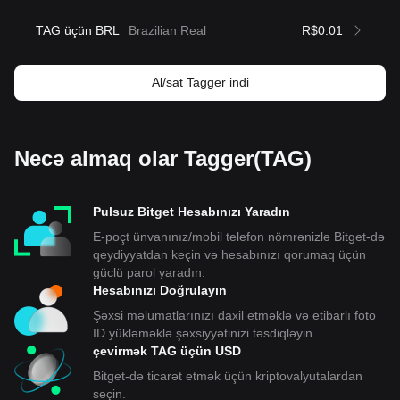
TAG üçün BRL
Brazilian Real
R$0.01
Al/sat Tagger indi
Necə almaq olar Tagger(TAG)
Pulsuz Bitget Hesabınızı Yaradın
E-poçt ünvanınız/mobil telefon nömrənizlə Bitget-də
qeydiyyatdan keçin və hesabınızı qorumaq üçün
güclü parol yaradın.
Hesabınızı Doğrulayın
Şəxsi məlumatlarınızı daxil etməklə və etibarlı foto
ID yükləməklə şəxsiyyətinizi təsdiqləyin.
çevirmək TAG üçün USD
Bitget-də ticarət etmək üçün kriptovalyutalardan
seçin.