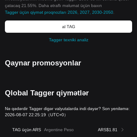
çatacaq 21.55%. Daha ətraflı məlumat üçün baxın
Tagger üçün qiymət proqnozları 2026, 2027, 2030-2050
.
al TAG
Tagger texniki analiz
Qaynar promosyonlar
Qlobal Tagger qiymətlər
Nə qədərdir Tagger digər valyutalarda indi dəyər? Son yeniləmə:
2026-08-07 22:25:19
（UTC+0）
TAG üçün ARS
Argentine Peso
ARS$1.81