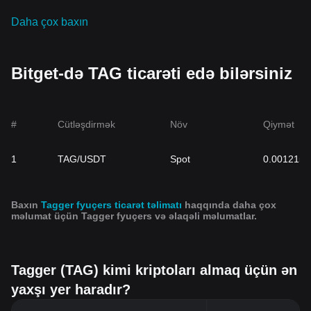
Daha çox baxın
Bitget-də TAG ticarəti edə bilərsiniz
#
Cütləşdirmək
Növ
Qiymət
1
TAG/USDT
Spot
0.0012153
Baxın
Tagger fyuçers ticarət təlimatı
haqqında daha çox
məlumat üçün Tagger fyuçers və əlaqəli məlumatlar.
Tagger (TAG) kimi kriptoları almaq üçün ən
yaxşı yer haradır?