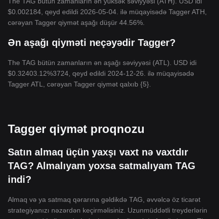
The TAG bütün zamanların ən yüksək səviyyəsi (ATH). USD idi
$0.002184, qeyd edildi 2026-05-04. ilə müqayisədə Tagger ATH,
cərəyan Tagger qiymət aşağı düşür 44.56%.
Ən aşağı qiyməti neçəyədir Tagger?
The TAG bütün zamanların ən aşağı səviyyəsi (ATL). USD idi
$0.32403.12%3724, qeyd edildi 2024-12-26. ilə müqayisədə
Tagger ATL, cərəyan Tagger qiymət qalxıb {5}.
Tagger qiymət proqnozu
Satın almaq üçün yaxşı vaxt nə vaxtdır
TAG? Almalıyam yoxsa satmalıyam TAG
indi?
Almaq və ya satmaq qərarına gəldikdə TAG, əvvəlcə öz ticarət
strategiyanızı nəzərdən keçirməlisiniz. Uzunmüddətli treyderlərin