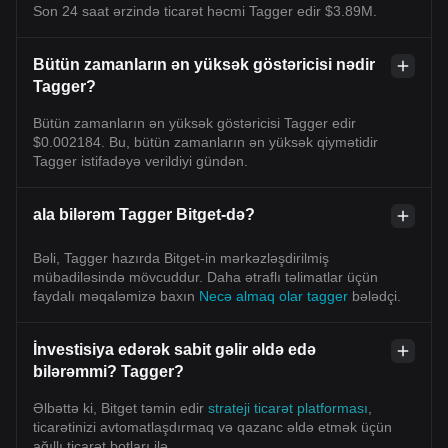
Son 24 saat ərzində ticarət həcmi Tagger edir $3.89M.
Bütün zamanların ən yüksək göstəricisi nədir
Tagger?
Bütün zamanların ən yüksək göstəricisi Tagger edir
$0.002184. Bu, bütün zamanların ən yüksək qiymətidir
Tagger istifadəyə verildiyi gündən.
ala bilərəm Tagger Bitget-də?
Bəli, Tagger hazırda Bitget-in mərkəzləşdirilmiş
mübadiləsində mövcuddur. Daha ətraflı təlimatlar üçün
faydalı məqaləmizə baxın
Necə almaq olar tagger
bələdçi.
İnvestisiya edərək sabit gəlir əldə edə
bilərəmmi? Tagger?
Əlbəttə ki, Bitget təmin edir
strateji ticarət platforması
,
ticarətinizi avtomatlaşdırmaq və qazanc əldə etmək üçün
ağıllı ticarət botları ilə.