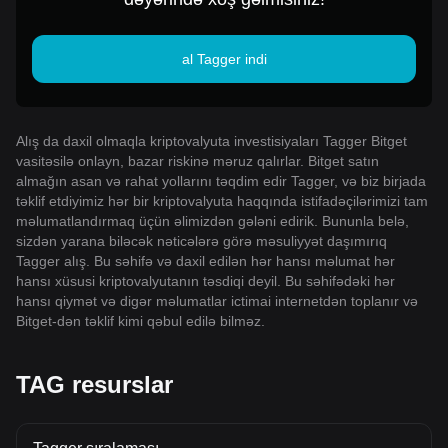
al Tagger indi
Alış da daxil olmaqla kriptovalyuta investisiyaları Tagger Bitget
vasitəsilə onlayn, bazar riskinə məruz qalırlar. Bitget satın
almağın asan və rahat yollarını təqdim edir Tagger, və biz birjada
təklif etdiyimiz hər bir kriptovalyuta haqqında istifadəçilərimizi tam
məlumatlandırmaq üçün əlimizdən gələni edirik. Bununla belə,
sizdən yarana biləcək nəticələrə görə məsuliyyət daşımırıq
Tagger alış. Bu səhifə və daxil edilən hər hansı məlumat hər
hansı xüsusi kriptovalyutanın təsdiqi deyil. Bu səhifədəki hər
hansı qiymət və digər məlumatlar ictimai internetdən toplanır və
Bitget-dən təklif kimi qəbul edilə bilməz.
TAG resurslar