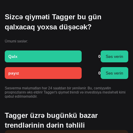
Sizcə qiyməti Tagger bu gün
qalxacaq yoxsa düşəcək?
Ümumi səslər:
Qalx
0
Səs verin
payız
0
Səs verin
Səsvermə məlumatları hər 24 saatdan bir yenilənir. Bu, cəmiyyətin
proqnozlarını əks etdirir Tagger's qiymət trendi və investisiya məsləhəti kimi
qəbul edilməməlidir.
Tagger üzrə bugünkü bazar
trendlərinin dərin təhlili