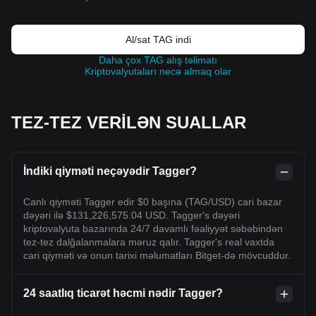
Al/sat TAG indi
Daha çox TAG alış təlimatı
Kriptovalyutaları necə almaq olar
TEZ-TEZ VERİLƏN SUALLAR
İndiki qiyməti neçəyədir Tagger?
Canlı qiyməti Tagger edir $0 başına (TAG/USD) cari bazar
dəyəri ilə $131,226,575.04 USD. Tagger's dəyəri
kriptovalyuta bazarında 24/7 davamlı fəaliyyət səbəbindən
tez-tez dalğalanmalara məruz qalır. Tagger's real vaxtda
cari qiyməti və onun tarixi məlumatları Bitget-də mövcuddur.
24 saatlıq ticarət həcmi nədir Tagger?