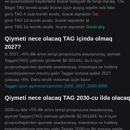
və qısamüddətli treyderlərin ticarət fəaliyyəti də fərqli olacaq. The
Bitget TAG texniki analiz ticarət üçün arayış təqdim edə bilər.
görə TAG 4 saat texniki analiz, ticarət siqnalıdır
Sat
.
görə TAG 1d texniki analiz, ticarət siqnalıdır
al
.
görə TAG 1w texniki analiz, ticarət siqnalıdır
Güclü alış
.
Qiymeti nece olacaq TAG içində olmaq
2027?
In 2027, +5% illik artım tempi proqnozuna əsaslanaraq, qiyməti
Tagger(TAG) çatması gözlənilir $0.001441; bu il üçün
proqnozlaşdırılan qiymətə əsaslanaraq, investisiya və holdinq
investisiyalarının məcmu gəliri Tagger sonuna qədər 2027
çatacaq +5%. Daha ətraflı məlumat üçün baxın
Tagger üçün qiymət proqnozları 2026, 2027, 2030-2050
.
Qiymeti nece olacaq TAG 2030-cu ildə olaca
2030-cu ildə +5% illik artım tempi proqnozuna əsaslanaraq,
qiyməti Tagger(TAG) çatması gözlənilir $0.001668; bu il üçün
proqnozlaşdırılan qiymətə əsaslanaraq, investisiya və holdinq
investisiyalarının məcmu gəliri Tagger 2030-cu ilin sonuna qədər