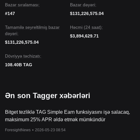
Bazar sıralaması:
Bazar dəyəri:
#147
$131,226,575.04
Tamamilə seyreltilmiş bazar
Həcmi (24 saat):
dəyəri:
$3,894,629.71
$131,226,575.04
Dövriyyə təchizatı:
108.40B TAG
Ən son Tagger xəbərləri
Bitget tezliklə TAG Simple Earn funksiyasını işə salacaq,
maksimum 25% APR əldə etmək mümkündür
ForesightNews
•
2026-05-23 08:54