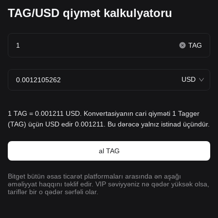
TAG/USD qiymət kalkulyatoru
TAG
USD
1 TAG = 0.001211 USD. Konvertasiyanın cari qiyməti 1 Tagger
(TAG) üçün USD edir 0.001211. Bu dərəcə yalnız istinad üçündür.
al TAG
Bitget bütün əsas ticarət platformaları arasında ən aşağı
əməliyyat haqqını təklif edir. VIP səviyyəniz nə qədər yüksək olsa,
tariflər bir o qədər sərfəli olar.