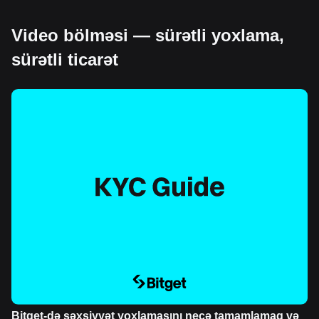
Video bölməsi — sürətli yoxlama,
sürətli ticarət
Bitget-də şəxsiyyət yoxlamasını necə tamamlamaq və