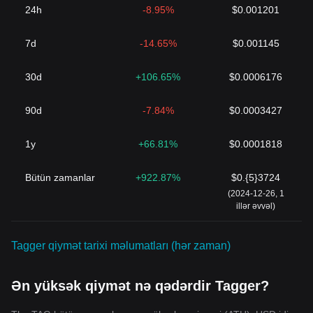
24h
-8.95%
$0.001201
7d
-14.65%
$0.001145
30d
+106.65%
$0.0006176
90d
-7.84%
$0.0003427
1y
+66.81%
$0.0001818
Bütün zamanlar
+922.87%
$0.{5}3724
(2024-12-26, 1
illər əvvəl)
Tagger qiymət tarixi məlumatları (hər zaman)
Ən yüksək qiymət nə qədərdir Tagger?