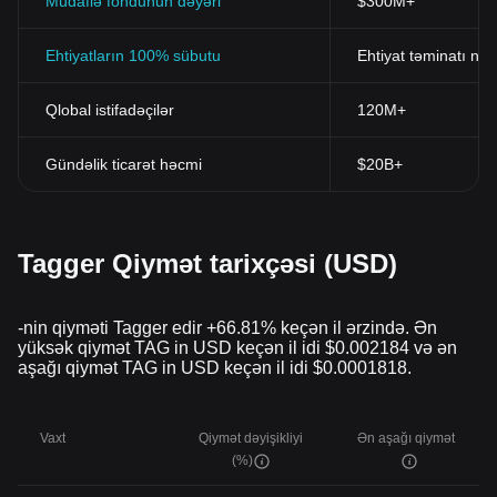
Müdafiə fondunun dəyəri
$300M+
Ehtiyatların 100% sübutu
Ehtiyat təminatı nis
Qlobal istifadəçilər
120M+
Gündəlik ticarət həcmi
$20B+
Tagger Qiymət tarixçəsi (USD)
-nin qiyməti Tagger edir +66.81% keçən il ərzində. Ən
yüksək qiymət TAG in USD keçən il idi $0.002184 və ən
aşağı qiymət TAG in USD keçən il idi $0.0001818.
Vaxt
Qiymət dəyişikliyi
Ən aşağı qiymət
(%)