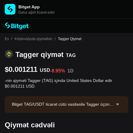
Bitget App
Daha ağıllı ticarət edin
Ev
/
Kriptovalyuta qiymətləri
/
Tagger Qiymət
Tagger qiymət
TAG
$0.001211
USD
-8.95%
1D
-nin qiyməti Tagger (TAG) içində United States Dollar edir
$0.001211 USD.
Bitget TAG/USDT ticarət cütü vasitəsilə Tagger üçün s
pot ticarət təklif edir. TAG/USDT-nin cari qiyməti 0.001
21531, 24 saatlıq ticarət həcmi isə $330,543.84-dir. Ta
Qiymət cədvəli
gger aktivinin bazar kapitallaşması $131,226,575.04,
dövriyyədəki təklifi isə 108.40B TAG-dir. Məlumat mən