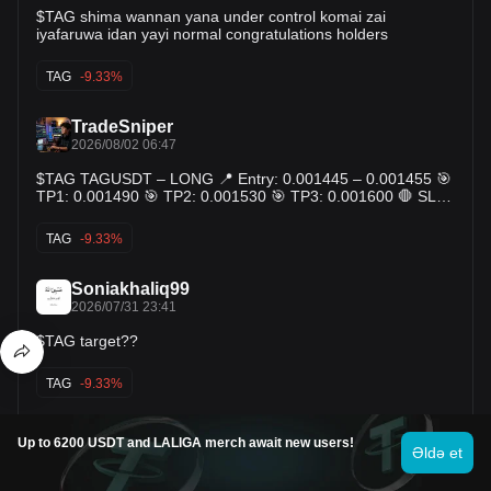
$TAG shima wannan yana under control komai zai
iyafaruwa idan yayi normal congratulations holders
TAG
-9.33%
TradeSniper
2026/08/02 06:47
$TAG TAGUSDT – LONG 📍 Entry: 0.001445 – 0.001455 🎯
TP1: 0.001490 🎯 TP2: 0.001530 🎯 TP3: 0.001600 🛑 SL:
0.001395
TAG
-9.33%
Soniakhaliq99
2026/07/31 23:41
$TAG target??
TAG
-9.33%
Gmcrypto-signals-4
Up to 6200 USDT and LALIGA merch await new users!
2026/07/31 18:58
Əldə et
$TAG Safer Short Plan Entry Zone (Strong Resistance):