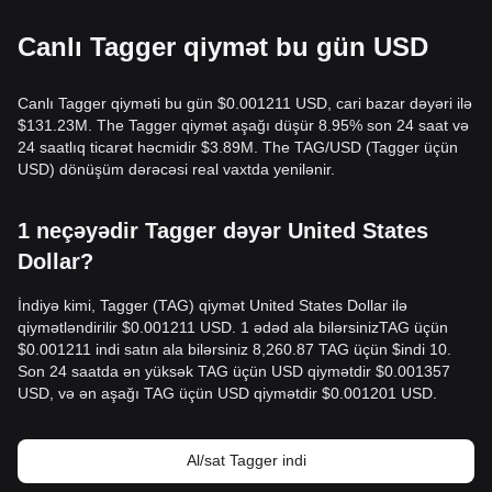
Canlı Tagger qiymət bu gün USD
Canlı Tagger qiyməti bu gün $0.001211 USD, cari bazar dəyəri ilə
$131.23M. The Tagger qiymət aşağı düşür 8.95% son 24 saat və
24 saatlıq ticarət həcmidir $3.89M. The TAG/USD (Tagger üçün
USD) dönüşüm dərəcəsi real vaxtda yenilənir.
1 neçəyədir Tagger dəyər United States
Dollar?
İndiyə kimi, Tagger (TAG) qiymət United States Dollar ilə
qiymətləndirilir $0.001211 USD. 1 ədəd ala bilərsinizTAG üçün
$0.001211 indi satın ala bilərsiniz 8,260.87 TAG üçün $indi 10.
Son 24 saatda ən yüksək TAG üçün USD qiymətdir $0.001357
USD, və ən aşağı TAG üçün USD qiymətdir $0.001201 USD.
Al/sat Tagger indi