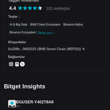
Tagger sıralaması
4.4
101 reytinqlər
Teqlər
：
AI & Big Data
BNB Chain Ecosystem
Binance Alpha
Binance Ecosystem
Daha çox
Müqavilələr
:
0x208b
...
0682025
(
BNB Smart Chain (BEP20)
)
Bağlantılar
:
Bitget Insights
BGUSER-Y402T8A8
1d