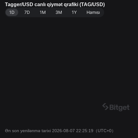
bəyi: Bitget Birjası. Son yenilənmə: 2026-08-07 22:25:
Tagger/USD canlı qiymət qrafiki (TAG/USD)
19.
1D
7D
1M
3M
1Y
Hamısı
Ən son yenilənmə tarixi 2026-08-07 22:25:19
（UTC+0）