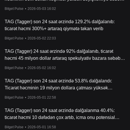
oldu
Bitget Pulse
•
2026-05-03 16:02
TAG (Tagger) son 24 saat ərzində 129.2% dalğalanıb:
ticarət həcmi 300%+ artaraq qiymətə təkan verib
Bitget Pulse
•
2026-05-02 22:03
TAG (Tagger) 24 saat ərzində 92% dalğalanıb, ticarət
həcmi 45 milyon dollar artaraq spekulyativ bazara səbəb
olub
Bitget Pulse
•
2026-05-02 16:02
TAG (Tagger) son 24 saat ərzində 53.8% dalğalandı:
Ticarət həcminin 19 milyon dollara çatması yüksək
volatilliyə səbəb oldu
Bitget Pulse
•
2026-05-01 22:58
TAG (Tagger) son 24 saat ərzində dalğalanma 40.4%:
ticarət həcmi 10 dəfədən çox artıb, icma onu potensial
qazanan kimi qiymətləndirir
Bitget Pulse
•
2026-05-01 16:58