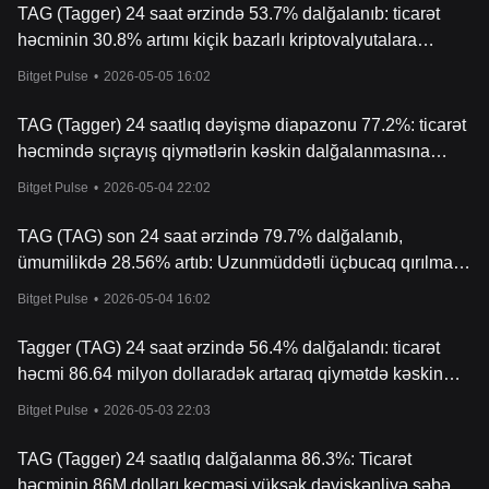
TAG (Tagger) 24 saat ərzində 53.7% dalğalanıb: ticarət
həcminin 30.8% artımı kiçik bazarlı kriptovalyutalara
marağı artırır
Bitget Pulse
•
2026-05-05 16:02
TAG (Tagger) 24 saatlıq dəyişmə diapazonu 77.2%: ticarət
həcmində sıçrayış qiymətlərin kəskin dalğalanmasına
səbəb olur
Bitget Pulse
•
2026-05-04 22:02
TAG (TAG) son 24 saat ərzində 79.7% dalğalanıb,
ümumilikdə 28.56% artıb: Uzunmüddətli üçbucaq qırılması
və mövqe artımı qısa sıxışmanı tetiklədi
Bitget Pulse
•
2026-05-04 16:02
Tagger (TAG) 24 saat ərzində 56.4% dalğalandı: ticarət
həcmi 86.64 milyon dollaradək artaraq qiymətdə kəskin
dəyişkənliyə səbəb oldu
Bitget Pulse
•
2026-05-03 22:03
TAG (Tagger) 24 saatlıq dalğalanma 86.3%: Ticarət
həcminin 86M dolları keçməsi yüksək dəyişkənliyə səbəb