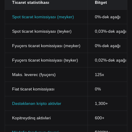
Ticarət statistikası
Bitget
Spot ticarət komissiyası (meyker)
0%-dək aşağı
Spot ticarət komissiyası (teyker)
0,03%-dək aşağı (B
Fyuçers ticarət komissiyası (meyker)
0%-dək aşağı
Fyuçers ticarət komissiyası (teyker)
0,02%-dək aşağı
Maks. leverec (fyuçers)
125x
Fiat ticarət komissiyası
0%
Dəstəklənən kripto aktivlər
1,300+
Kopitreydinq aktivləri
600+