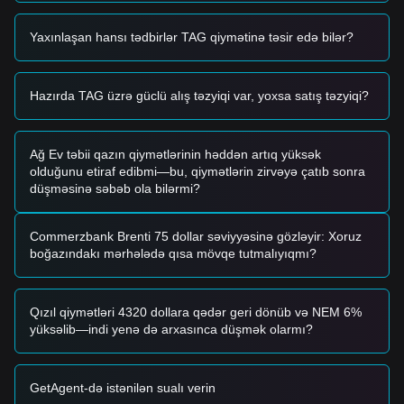
səviyyəsindən yuxarı qırılma trendin davamını təsdiqləyər və
bu, ikinci dərəcəli giriş nöqtəsi kimi çıxış edə bilər.
Yaxınlaşan hansı tədbirlər TAG qiymətinə təsir edə bilər?
Risk Ssenarisi
• Əgər Tagger
$0.00110
səviyyəsinin altına düşərsə, bazar
daha dərin korrektə mərhələsinə daxil ola bilər və bu zaman
$0.00100
psixoloji dəstəyin yenidən yoxlanılması ehtimalı
Hazırda TAG üzrə güclü alış təzyiqi var, yoxsa satış təzyiqi?
var.
Alış Strategiyası
Konservativ İnvestorlar
Ağ Ev təbii qazın qiymətlərinin həddən artıq yüksək
• Giriş etməzdən əvvəl
$0.00140
müqavimət səviyyəsinin
olduğunu etiraf edibmi—bu, qiymətlərin zirvəyə çatıb sonra
uğurlu yenidən test edilib saxlanmasını gözləyin.
düşməsinə səbəb ola bilərmi?
• Alternativ olaraq, qiymət
$0.00115
dəstəyinə geri çəkilib
düşüşə keçmədən (breakdown etmədən) mərhələli şəkildə
mövqe qurmağı nəzərdən keçirin.
Commerzbank Brenti 75 dollar səviyyəsinə gözləyir: Xoruz
Trendi İzləyən İnvestorlar
boğazındakı mərhələdə qısa mövqe tutmalıyıqmı?
• Qiymət güclü impulsla
$0.00140
-dan yuxarı qırılarsa
trendlə gedin. Növbəti hədəf qiymət
$0.00165
olaraq təxmin
edilir.
Qızıl qiymətləri 4320 dollara qədər geri dönüb və NEM 6%
Uzunmüddətli İnvestorlar
yüksəlib—indi yenə də arxasınca düşmək olarmı?
• Qiymət
50 günlük SMA ($0.001015)
səviyyəsinin üstündə
qaldığı müddətdə, uzunmüddətli artım strukturu qorunur; bu
da möhkəm saxlamaya və ya dövri yığmağa imkan verir.
GetAgent-də istənilən sualı verin
Trendlər Xülasəsi