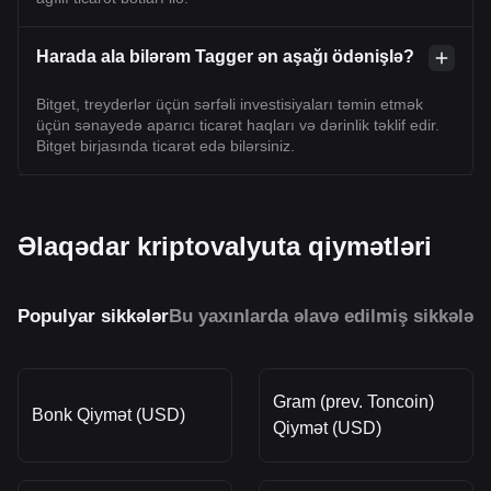
Harada ala bilərəm Tagger ən aşağı ödənişlə?
Bitget, treyderlər üçün sərfəli investisiyaları təmin etmək
üçün sənayedə aparıcı ticarət haqları və dərinlik təklif edir.
Bitget birjasında ticarət edə bilərsiniz.
Əlaqədar kriptovalyuta qiymətləri
Populyar sikkələr
Bu yaxınlarda əlavə edilmiş sikkələr
O
Gram (prev. Toncoin)
Bonk Qiymət (USD)
Qiymət (USD)