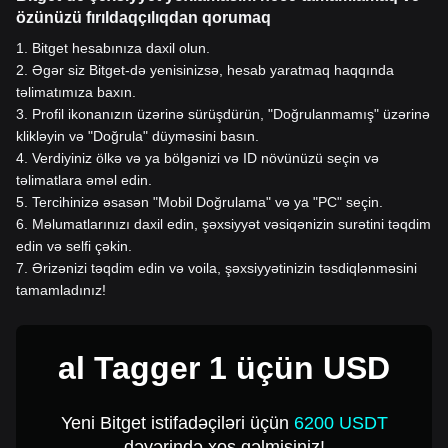
özünüzü fırıldaqçılıqdan qorumaq
1
.
Bitget hesabınıza daxil olun.
2
.
Əgər siz Bitget-də yenisinizsə, hesab yaratmaq haqqında
təlimatımıza baxın.
3
.
Profil ikonanızın üzərinə sürüşdürün, "Doğrulanmamış" üzərinə
klikləyin və "Doğrula" düyməsini basın.
4
.
Verdiyiniz ölkə və ya bölgənizi və ID növünüzü seçin və
təlimatlara əməl edin.
5
.
Tercihinizə əsasən "Mobil Doğrulama" və ya "PC" seçin.
6
.
Məlumatlarınızı daxil edin, şəxsiyyət vəsiqənizin surətini təqdim
edin və selfi çəkin.
7
.
Ərizənizi təqdim edin və voila, şəxsiyyətinizin təsdiqlənməsini
tamamladınız!
al Tagger 1 üçün USD
Yeni Bitget istifadəçiləri üçün
6200 USDT
dəyərində xoş gəlmisiniz!