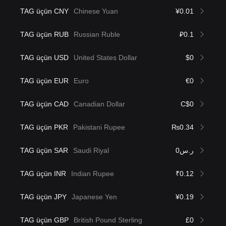
TAG üçün CNY
Chinese Yuan
¥0.01
TAG üçün RUB
Russian Ruble
₽0.1
TAG üçün USD
United States Dollar
$0
TAG üçün EUR
Euro
€0
TAG üçün CAD
Canadian Dollar
C$0
TAG üçün PKR
Pakistani Rupee
₨0.34
TAG üçün SAR
Saudi Riyal
ر.س0
TAG üçün INR
Indian Rupee
₹0.12
TAG üçün JPY
Japanese Yen
¥0.19
TAG üçün GBP
British Pound Sterling
£0