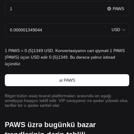
PAWS
USD
1 PAWS = 0.{5}1349 USD. Konvertasiyanın cari qiyməti 1 PAWS
(PAWS) üçün USD edir 0.{5}1349. Bu dərəcə yalnız istinad
üçündür.
al PAWS
Bitget bütün əsas ticarət platformaları arasında ən aşağı
əməliyyat haqqını təklif edir. VIP səviyyəniz nə qədər yüksək olsa,
tariflər bir o qədər sərfəli olar.
PAWS üzrə bugünkü bazar