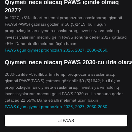
Qiymeti nece olacaq PAWS içində olmaq
2027?
In 2027, +5% illik artım tempi proqnozuna əsaslanaraq, qiyməti
PAWS(PAWS) çatması gözlənilir $0.{5}1419; bu il üçün
proqnozlaşdırılan qiymətə əsaslanaraq, investisiya və holdinq
investisiyalarının məcmu gəliri PAWS sonuna qədər 2027 çatacaq
+5%. Daha ətraflı məlumat üçün baxın
PAWS üçün qiymət proqnozları 2026, 2027, 2030-2050
.
Qiymeti nece olacaq PAWS 2030-cu ildə olac
2030-cu ildə +5% illik artım tempi proqnozuna əsaslanaraq,
qiyməti PAWS(PAWS) çatması gözlənilir $0.{5}1642; bu il üçün
proqnozlaşdırılan qiymətə əsaslanaraq, investisiya və holdinq
investisiyalarının məcmu gəliri PAWS 2030-cu ilin sonuna qədər
çatacaq 21.55%. Daha ətraflı məlumat üçün baxın
PAWS üçün qiymət proqnozları 2026, 2027, 2030-2050
.
al PAWS