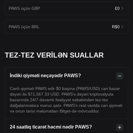
PAWS üçün GBP
£0
PAWS üçün BRL
R$0
TEZ-TEZ VERİLƏN SUALLAR
İndiki qiyməti neçəyədir PAWS?
Canlı qiyməti PAWS edir $0 başına (PAWS/USD) cari bazar
dəyəri ilə $71,567.33 USD. PAWS's dəyəri kriptovalyuta
bazarında 24/7 davamlı fəaliyyət səbəbindən tez-tez
dalğalanmalara məruz qalır. PAWS's real vaxtda cari qiyməti
və onun tarixi məlumatları Bitget-də mövcuddur.
24 saatlıq ticarət həcmi nədir PAWS?