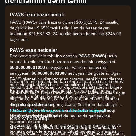
trendlərinin dərin təhlili
PAWS üzrə bazar icmalı
PAWS (PAWS) üzrə hazırkı qiymət $0.{​5}1349, 24 saatlıq
dəyişiklik isə +9.65% təşkil edir. Hazırkı bazar dəyəri
təxminən $71,567.33, 24 saatlıq ticarət həcmi isə $245.03
təşkil edir.
PAWS əsas nəticələr
Real vaxt qrafikinin təhlilinə əsasən
PAWS (PAWS)
üçün
hazırkı texniki struktur bazarda əsas dəstək səviyyəsini
$0.000000001050
səviyyəsində və ilkin müqavimət
səviyyəsini
$0.000000001380
səviyyəsində göstərir. Əgər
PAWS qiyməti bu diapazondan çıxarsa, yeni bir trendləşmə
Bazarın məntiqini anladıqdan sonra almaq və ticarət etmək
mərhələsini tetikləyə bilər. Ümumilikdə bazar hazırda
vaxtıdır. 100 milyondan çox kriptovalyuta istifadəçisi Bitget-
Konsolidasiya
mərhələsindədir; qiymət dalğalanmaları
də ticarəti seçir. Bitget PAWS kimi kriptovalyuta aktivləri üçün
əsasən bu mühüm texniki sərhədlər daxilində cəmlənir.
alış, satış, spot ticarət, fyuçers ticarət, on-chain ticarət və
Texniki göstəricilər
steykinq daxil olmaqla geniş ticarət üsullarını dəstəkləyir.
RSI:
Həmçinin bütün sənaye üzrə ən sərfəli əməliyyat haqqı
Pulsuz Bitget hesabı açın və indi ticarətə başlayın!
Cari dəyər
48
-dir; bu, bazar impulsunun
neytral
olduğunu göstərir—boğalar da, ayılar da qəti şəkildə
faizlərindən birini təklif edir!
Risk xəbərdarlığı
nəzarəti ələ almır.
Yuxarıdakı təhlil Bitget-in real vaxt qrafik məlumatlarına və
MACD:
Siqnal
Neytral-dən-Bağışa doğru yaxınlaşma
texniki göstəricilərə əsaslanır, Bitget tədqiqat komandası
nümayiş etdirir; histoqram sıfır xəttinin yaxınında dalğalanır