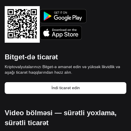
Bitget-də ticarət
Kriptovalyutalarınızı Bitget-ə əmanət edin və yüksək likvidlik və
aşağı ticarət haqqlarından həzz alın.
İndi ticarət edin
Video bölməsi — sürətli yoxlama,
sürətli ticarət