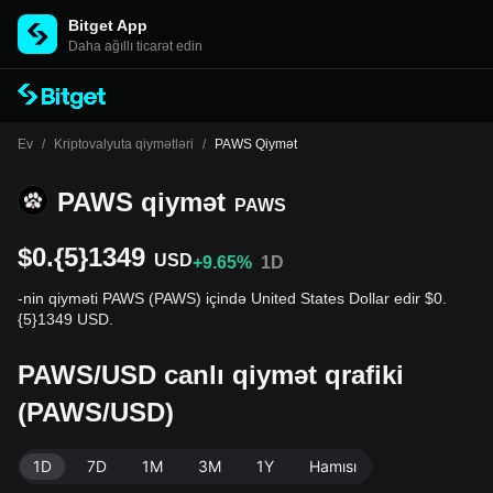
Bitget App
Daha ağıllı ticarət edin
Ev
/
Kriptovalyuta qiymətləri
/
PAWS Qiymət
PAWS qiymət
PAWS
$0.{5}1349
USD
+9.65%
1D
-nin qiyməti PAWS (PAWS) içində United States Dollar edir $0.
{5}1349 USD.
PAWS/USD canlı qiymət qrafiki
(PAWS/USD)
1D
7D
1M
3M
1Y
Hamısı