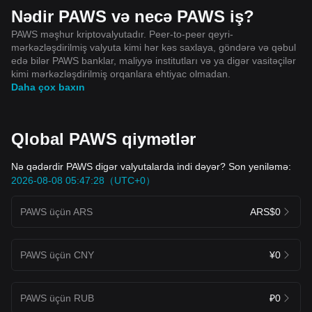
Nədir PAWS və necə PAWS iş?
PAWS məşhur kriptovalyutadır. Peer-to-peer qeyri-
mərkəzləşdirilmiş valyuta kimi hər kəs saxlaya, göndərə və qəbul
edə bilər PAWS banklar, maliyyə institutları və ya digər vasitəçilər
kimi mərkəzləşdirilmiş orqanlara ehtiyac olmadan.
Daha çox baxın
Qlobal PAWS qiymətlər
Nə qədərdir PAWS digər valyutalarda indi dəyər? Son yeniləmə:
2026-08-08 05:47:28（UTC+0）
PAWS üçün ARS
ARS$0
PAWS üçün CNY
¥0
PAWS üçün RUB
₽0