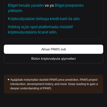
Bitget hesabı yaradın
və ya
Bitget proqramını
yükləyin.
Kriptovalyutaları birbaşa kredit kartı ilə alın.
Arbitraj üçün spot platformada müxtəlif
kriptovalyutalarla ticarət edin.
Al/sat PAWS indi
Bütün kriptovalyuta qiymətləri
Aşağıdakı məlumatlar daxildir:
PAWS price prediction, PAWS project
introduction, development history, and more. Keep reading to gain a
deeper understanding of PAWS.