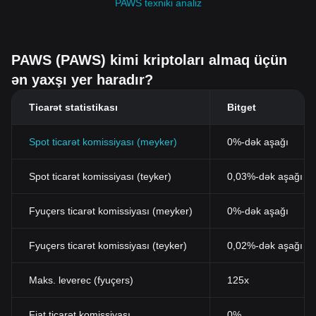
PAWS texniki analiz
PAWS (PAWS) kimi kriptoları almaq üçün
ən yaxşı yer haradır?
Ticarət statistikası
Bitget
Spot ticarət komissiyası (meyker)
0%-dək aşağı
Spot ticarət komissiyası (teyker)
0,03%-dək aşağı (B
Fyuçers ticarət komissiyası (meyker)
0%-dək aşağı
Fyuçers ticarət komissiyası (teyker)
0,02%-dək aşağı
Maks. leverec (fyuçers)
125x
Fiat ticarət komissiyası
0%