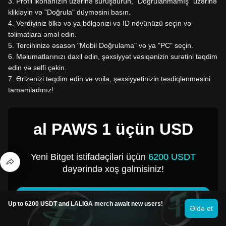
3
.
Profil ikonanızın üzərinə sürüşdürün, "Doğrulanmamış" üzərinə
klikləyin və "Doğrula" düyməsini basın.
4
.
Verdiyiniz ölkə və ya bölgənizi və ID növünüzü seçin və
təlimatlara əməl edin.
5
.
Tercihinizə əsasən "Mobil Doğrulama" və ya "PC" seçin.
6
.
Məlumatlarınızı daxil edin, şəxsiyyət vəsiqənizin surətini təqdim
edin və selfi çəkin.
7
.
Ərizənizi təqdim edin və voila, şəxsiyyətinizin təsdiqlənməsini
tamamladınız!
al PAWS 1 üçün USD
Yeni Bitget istifadəçiləri üçün
6200 USDT
dəyərində xoş gəlmisiniz!
al PAWS indi
Up to 6200 USDT and LALIGA merch await new users!
Əldə et