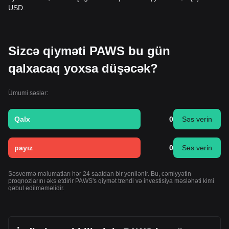
USD.
Sizcə qiyməti PAWS bu gün
qalxacaq yoxsa düşəcək?
Ümumi səslər:
Qalx
0
Səs verin
payız
0
Səs verin
Səsvermə məlumatları hər 24 saatdan bir yenilənir. Bu, cəmiyyətin
proqnozlarını əks etdirir PAWS's qiymət trendi və investisiya məsləhəti kimi
qəbul edilməməlidir.