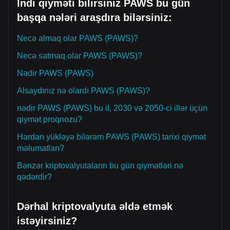
İndi qiyməti bilirsiniz PAWS bu gün
başqa nələri araşdıra bilərsiniz:
Necə almaq olar PAWS (PAWS)?
Necə satmaq olar PAWS (PAWS)?
Nədir PAWS (PAWS)
Alsaydınız nə olardı PAWS (PAWS)?
nədir PAWS (PAWS) bu il, 2030 və 2050-ci illər üçün
qiymət proqnozu?
Hardan yükləyə bilərəm PAWS (PAWS) tarixi qiymət
məlumatları?
Bənzər kriptovalyutaların bu gün qiymətləri nə
qədərdir?
Dərhal kriptovalyuta əldə etmək
istəyirsiniz?