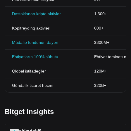
Dəstəklənən kripto aktivlər
1,300+
Kopitreydinq aktivləri
600+
Müdafiə fondunun dəyəri
$300M+
Ehtiyatların 100% sübutu
Ehtiyat təminatı nis
Qlobal istifadəçilər
120M+
Gündəlik ticarət həcmi
$20B+
Bitget Insights