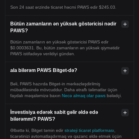
Son 24 saat ərzində ticarət həcmi PAWS edir $245.03.
Bütün zamanların ən yüksək göstəricisi nədir
PAWS?
Bütün zamanların ən yüksək göstəricisi PAWS edir
$0.0003631. Bu, bütün zamanların ən yüksək qiymətidir
PAWS istifadəyə verildiyi gündən.
ala bilərəm PAWS Bitget-də?
Bəli, PAWS hazırda Bitget-in mərkəzləşdirilmiş
mübadiləsində mövcuddur. Daha ətraflı təlimatlar üçün
faydalı məqaləmizə baxın
Necə almaq olar paws
bələdçi.
İnvestisiya edərək sabit gəlir əldə edə
bilərəmmi? PAWS?
Əlbəttə ki, Bitget təmin edir
strateji ticarət platforması
,
ticarətinizi avtomatlaşdırmaq və qazanc əldə etmək üçün