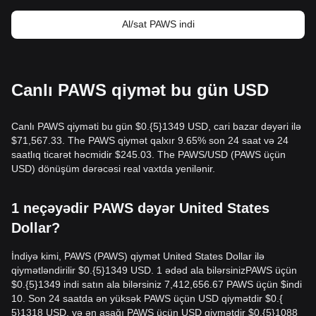
Al/sat PAWS indi
Canlı PAWS qiymət bu gün USD
Canlı PAWS qiyməti bu gün $0.{​5}1349 USD, cari bazar dəyəri ilə
$71,567.33. The PAWS qiymət qalxır 9.65% son 24 saat və 24
saatlıq ticarət həcmidir $245.03. The PAWS/USD (PAWS üçün
USD) dönüşüm dərəcəsi real vaxtda yenilənir.
1 neçəyədir PAWS dəyər United States
Dollar?
İndiyə kimi, PAWS (PAWS) qiymət United States Dollar ilə
qiymətləndirilir $0.{​5}1349 USD. 1 ədəd ala bilərsinizPAWS üçün
$0.{​5}1349 indi satın ala bilərsiniz 7,412,656.67 PAWS üçün $indi
10. Son 24 saatda ən yüksək PAWS üçün USD qiymətdir $0.{​
5}1318 USD, və ən aşağı PAWS üçün USD qiymətdir $0.{​5}1088