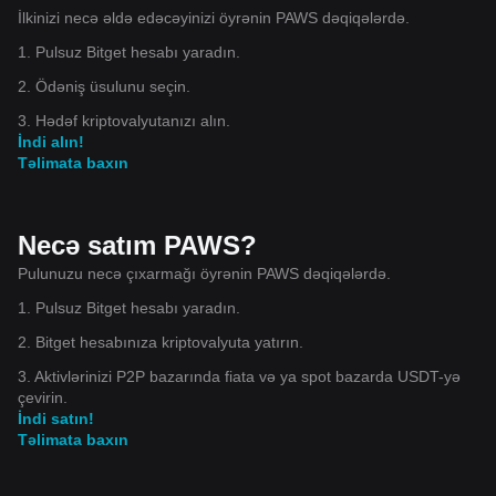
İlkinizi necə əldə edəcəyinizi öyrənin PAWS dəqiqələrdə.
1. Pulsuz Bitget hesabı yaradın.
2. Ödəniş üsulunu seçin.
3. Hədəf kriptovalyutanızı alın.
İndi alın!
Təlimata baxın
Necə satım PAWS?
Pulunuzu necə çıxarmağı öyrənin PAWS dəqiqələrdə.
1. Pulsuz Bitget hesabı yaradın.
2. Bitget hesabınıza kriptovalyuta yatırın.
3. Aktivlərinizi P2P bazarında fiata və ya spot bazarda USDT-yə
çevirin.
İndi satın!
Təlimata baxın