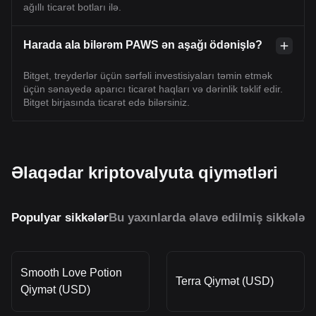
ağıllı ticarət botları ilə.
Harada ala bilərəm PAWS ən aşağı ödənişlə?
Bitget, treyderlər üçün sərfəli investisiyaları təmin etmək
üçün sənayedə aparıcı ticarət haqları və dərinlik təklif edir.
Bitget birjasında ticarət edə bilərsiniz.
Əlaqədar kriptovalyuta qiymətləri
Populyar sikkələr
Bu yaxınlarda əlavə edilmiş sikkələr
O
Smooth Love Potion
Terra Qiymət (USD)
Qiymət (USD)