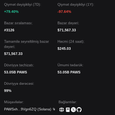
trendin
Sabitdən-müsbətə
meyilli qalma ehtimalı yüksəkdir.
Qiymət dəyişikliyi (7D):
Qiymət dəyişikliyi (1Y):
+79.40%
-97.64%
Bazar sıralaması:
Bazar dəyəri:
#3126
$71,567.33
Tamamilə seyreltilmiş bazar
Həcmi (24 saat):
dəyəri:
$245.03
$71,567.33
Dövriyyə təchizatı:
Ümumi tədarük:
53.05B PAWS
53.05B PAWS
Dövriyyə dərəcəsi:
99%
Müqavilələr
:
Bağlantılar
:
PAWSxh
...
9Vgn6ZQ
(
Solana
)