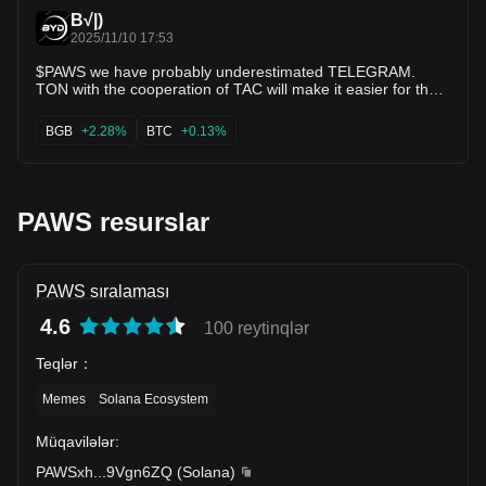
B√|)
2025/11/10 17:53
$PAWS we have probably underestimated TELEGRAM.
TON with the cooperation of TAC will make it easier for the
world to participate in cryptocurrencies. PAWS will track the
TELEGRAM world on behalf of SOLANA and the speed of
BGB
+2.28%
BTC
+0.13%
SOLAYER. and thus the puzzle is solved! $BGB $BTC $ETH
$XRP $PI $DOGE $UNI
PAWS resurslar
PAWS sıralaması
4.6
100 reytinqlər
Teqlər
：
Memes
Solana Ecosystem
Müqavilələr
:
PAWSxh
...
9Vgn6ZQ
(
Solana
)