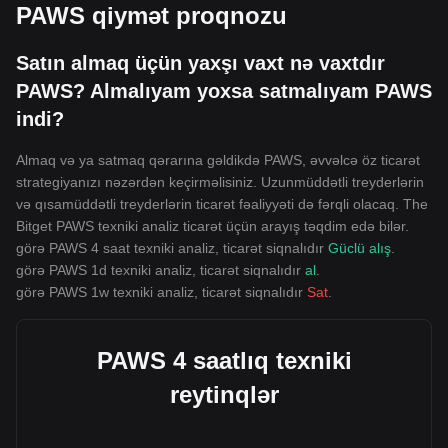
PAWS qiymət proqnozu
Satın almaq üçün yaxşı vaxt nə vaxtdır
PAWS? Almalıyam yoxsa satmalıyam PAWS
indi?
Almaq və ya satmaq qərarına gəldikdə PAWS, əvvəlcə öz ticarət
strategiyanızı nəzərdən keçirməlisiniz. Uzunmüddətli treyderlərin
və qısamüddətli treyderlərin ticarət fəaliyyəti də fərqli olacaq. The
Bitget PAWS texniki analiz ticarət üçün arayış təqdim edə bilər.
görə PAWS 4 saat texniki analiz, ticarət siqnalıdır
Güclü alış
.
görə PAWS 1d texniki analiz, ticarət siqnalıdır
al
.
görə PAWS 1w texniki analiz, ticarət siqnalıdır
Sat
.
PAWS 4 saatlıq texniki
reytinqlər