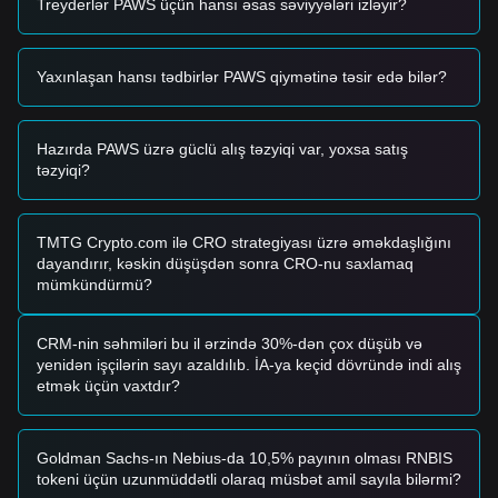
Treyderlər PAWS üçün hansı əsas səviyyələri izləyir?
yaxınlaşır və reversiya əlamətləri göstərirsə (məsələn, uzun
aşağı kölgə), bu, qısamüddətli alış imkanı yarada bilər.
• Əgər PAWS qiyməti
$0.000000001380
səviyyəsindən
Yaxınlaşan hansı tədbirlər PAWS qiymətinə təsir edə bilər?
yuxarı qırılırsa və ticarət həcmi əhəmiyyətli dərəcədə artırsa,
yeni yüksəliş trendinin başlanğıcını təsdiqləyə bilər.
Risk ssenarisi
• Əgər PAWS qiyməti
$0.000000001000
psixoloji dəstəyin
Hazırda PAWS üzrə güclü alış təzyiqi var, yoxsa satış
altına düşərsə, bazar daha dərin qısamüddətli korrektə
təzyiqi?
mərhələsinə keçə bilər; bu da tarixən qeydə alınmış
minimumların sınaqdan keçirilməsinə gətirib çıxara bilər.
Alış strategiyası
TMTG Crypto.com ilə CRO strategiyası üzrə əməkdaşlığını
Hazırkı bazar strukturu əsasında analitiklər aşağıdakı
dayandırır, kəskin düşüşdən sonra CRO-nu saxlamaq
strategiyaları təklif edir:
mümkündürmü?
Mühafizəkar investorlar
• PAWS qiymətinin
$0.000000001050
ərazisinə geri
çəkilməsini gözləyin və mərhələli şəkildə yığımı həyata
CRM-nin səhmiləri bu il ərzində 30%-dən çox düşüb və
keçirin.
yenidən işçilərin sayı azaldılıb. İA-ya keçid dövründə indi alış
• Alternativ olaraq,
$0.000000001380
müqaviməti üzərində
etmək üçün vaxtdır?
təsdiqlənmiş breakout və şam bağlanışını gözləyin, sonra
daxil olun.
Trend investorları
Goldman Sachs-ın Nebius-da 10,5% payının olması RNBIS
• Əgər qiymət
$0.000000001380
-i uğurla keçərsə, yeni
tokeni üçün uzunmüddətli olaraq müsbət amil sayıla bilərmi?
yüksəliş trendi formalaşa bilər. Bu mərhələ üçün növbəti