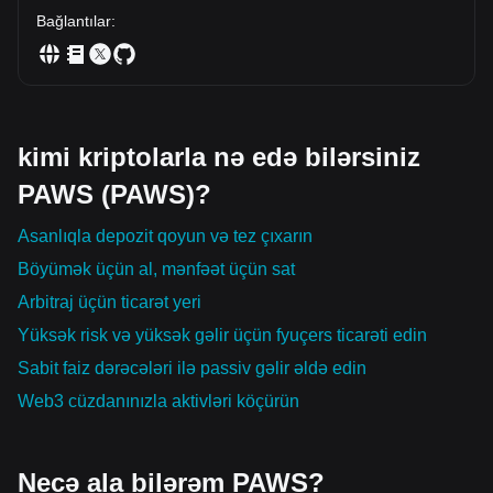
Bağlantılar
:
kimi kriptolarla nə edə bilərsiniz
PAWS (PAWS)?
Asanlıqla depozit qoyun və tez çıxarın
Böyümək üçün al, mənfəət üçün sat
Arbitraj üçün ticarət yeri
Yüksək risk və yüksək gəlir üçün fyuçers ticarəti edin
Sabit faiz dərəcələri ilə passiv gəlir əldə edin
Web3 cüzdanınızla aktivləri köçürün
Necə ala bilərəm PAWS?