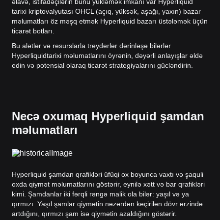
əlavə, istifadəçilərin bunu yükləmək imkanı var Hyperliquid
tarixi kriptovalyutası OHCL (açıq, yüksək, aşağı, yaxın) bazar
məlumatları öz məşq etmək Hyperliquid bazarı üstələmək üçün
ticarət botları.
Bu alətlər və resurslarla treyderlər dərinləşə bilərlər
Hyperliquidtarixi məlumatlarını öyrənin, dəyərli anlayışlar əldə
edin və potensial olaraq ticarət strategiyalarını gücləndirin.
Necə oxumaq Hyperliquid şamdan
məlumatları
Hyperliquid şamdan qrafikləri üfüqi ox boyunca vaxtı və şaquli
oxda qiymət məlumatlarını göstərir, eynilə xətt və bar qrafikləri
kimi. Şamdanlar iki fərqli rəngə malik ola bilər: yaşıl və ya
qırmızı. Yaşıl şamlar qiymətin nəzərdən keçirilən dövr ərzində
artdığını, qırmızı şam isə qiymətin azaldığını göstərir.