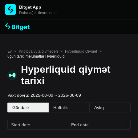
Bitget App
Daha ağıllı ticarət edin
Ev
>
Kriptovalyuta qiymətləri
>
Hyperliquid Qiymət
>
üçün tarixi məlumatlar Hyperliquid
Hyperliquid qiymət
tarixi
Vaxt dövrü: 2025-08-09 ~ 2026-08-09
Gündəlik
Həftəlik
Aylıq