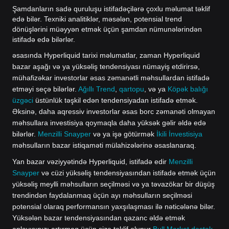
Şamdanların sadə quruluşu istifadəçilərə çoxlu məlumat təklif
edə bilər. Texniki analitiklər, məsələn, potensial trend
dönüşlərini müəyyən etmək üçün şamdan nümunələrindən
istifadə edə bilərlər.
əsasında Hyperliquid tarixi məlumatlar, zaman Hyperliquid
bazar aşağı və ya yüksəliş tendensiyası nümayiş etdirirsə,
mühafizəkar investorlar əsas zəmanətli məhsullardan istifadə
etməyi seçə bilərlər.
Ağıllı Trend
,
qartopu
, və ya
Köpək balığı
üzgəci
üstünlük təşkil edən tendensiyadan istifadə etmək.
Əksinə, daha aqressiv investorlar əsas borc zəmanəti olmayan
məhsullara investisiya qoymaqla daha yüksək gəlir əldə edə
bilərlər.
Menzilli Snayper
və ya işə götürmək
İkili İnvestisiya
məhsulların bazar istiqaməti mülahizələrinə əsaslanaraq.
Yan bazar vəziyyətində Hyperliquid, istifadə edir
Menzilli
Snayper
və cüzi yüksəliş tendensiyasından istifadə etmək üçün
yüksəliş meylli məhsulların seçilməsi və ya təvazökar bir düşüş
trendindən faydalanmaq üçün ayı məhsulların seçilməsi
potensial olaraq performansın yaxşılaşması ilə nəticələnə bilər.
Yüksələn bazar tendensiyasından qazanc əldə etmək
anlayışınızı artırmaq üçün sizə təklif olunur
Bull Market dəstək