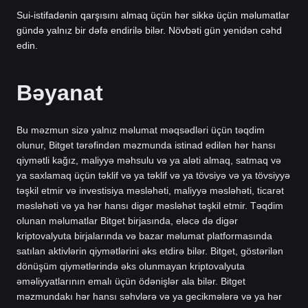
Sui-istifadənin qarşısını almaq üçün hər sikkə üçün məlumatlar
gündə yalnız bir dəfə endirilə bilər. Növbəti gün yenidən cəhd
edin.
Bəyanat
Bu məzmun sizə yalnız məlumat məqsədləri üçün təqdim
olunur, Bitget tərəfindən məzmunda istinad edilən hər hansı
qiymətli kağız, maliyyə məhsulu və ya aləti almaq, satmaq və
ya saxlamaq üçün təklif və ya təklif və ya tövsiyə və ya tövsiyyə
təşkil etmir və investisiya məsləhəti, maliyyə məsləhəti, ticarət
məsləhəti və ya hər hansı digər məsləhət təşkil etmir. Təqdim
olunan məlumatlar Bitget birjasında, eləcə də digər
kriptovalyuta birjalarında və bazar məlumat platformasında
satılan aktivlərin qiymətlərini əks etdirə bilər. Bitget, göstərilən
dönüşüm qiymətlərində əks olunmayan kriptovalyuta
əməliyyatlarının emalı üçün ödənişlər ala bilər. Bitget
məzmundakı hər hansı səhvlərə və ya gecikmələrə və ya hər