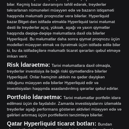
bilər. Keçmiş bazar davranışını təhlil edərək, treyderlər
təkrarlanan nümunələri müəyyən edə və bazarın istiqaməti
haqqında məlumatlı proqnozlar verə bilərlər. Hyperliquid
bazar.
Bitget-dən istifadə etməklə Hyperliquid tarixi məlumat
dəsti ilə treyderlər açıq, yüksək, aşağı və yaxın qiymətlər
haqqında dəqiqə-dəqiqə məlumatlara daxil ola bilərlər
Hyperliquid. Bu məlumatlar daha sonra qiymət proqnozu üçün
modelləri müəyyən etmək və öyrətmək üçün istifadə edilə bilər
ki, bu da istifadəçilərə məlumatlı ticarət qərarları qəbul etməyə
imkan verir.
Risk İdarəetmə:
Tarixi məlumatlara daxil olmaqla,
treyderlər investisiya ilə bağlı riski qiymətləndirə bilərlər
Hyperliquid. Onlar həmçinin aktivin nə qədər dəyişkən
olduğunu müəyyən edə bilərlər Hyperliquid edir və
investisiyaları haqqında əsaslandırılmış qərarlar qəbul edirlər.
Portfolio İdarəetmə:
Tarixi məlumatlar portfelin idarə
edilməsi üçün də faydalıdır. Zamanla investisiyalarını izləməklə
treyderlər aşağı performans göstərən aktivləri müəyyən edə və
gəlirləri artırmaq üçün portfellərini tənzimləyə bilərlər.
Qatar Hyperliquid ticarət botları:
Bundan