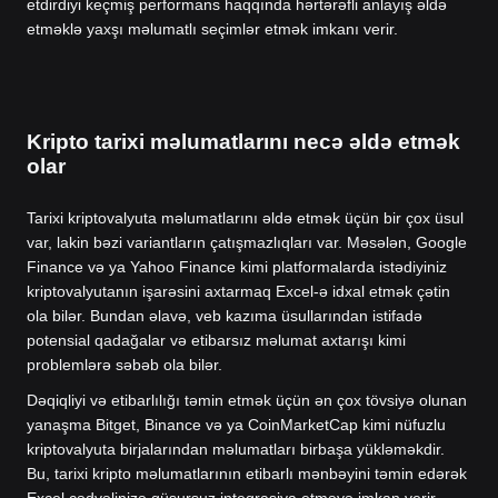
etdirdiyi keçmiş performans haqqında hərtərəfli anlayış əldə
etməklə yaxşı məlumatlı seçimlər etmək imkanı verir.
Kripto tarixi məlumatlarını necə əldə etmək
olar
Tarixi kriptovalyuta məlumatlarını əldə etmək üçün bir çox üsul
var, lakin bəzi variantların çatışmazlıqları var. Məsələn, Google
Finance və ya Yahoo Finance kimi platformalarda istədiyiniz
kriptovalyutanın işarəsini axtarmaq Excel-ə idxal etmək çətin
ola bilər. Bundan əlavə, veb kazıma üsullarından istifadə
potensial qadağalar və etibarsız məlumat axtarışı kimi
problemlərə səbəb ola bilər.
Dəqiqliyi və etibarlılığı təmin etmək üçün ən çox tövsiyə olunan
yanaşma Bitget, Binance və ya CoinMarketCap kimi nüfuzlu
kriptovalyuta birjalarından məlumatları birbaşa yükləməkdir.
Bu, tarixi kripto məlumatlarının etibarlı mənbəyini təmin edərək
Excel cədvəlinizə qüsursuz inteqrasiya etməyə imkan verir.