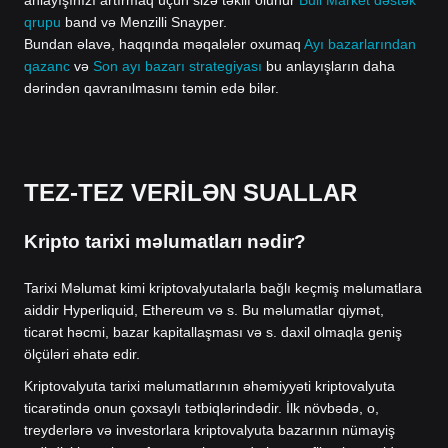
qrupu
band və Menzilli Snayper.
Bundan əlavə, haqqında məqalələr oxumaq
Ayı bazarlarından
qazanc
və
Son ayı bazarı strategiyası
bu anlayışların daha
dərindən qavranılmasını təmin edə bilər.
TEZ-TEZ VERİLƏN SUALLAR
Kripto tarixi məlumatları nədir?
Tarixi Məlumat kimi kriptovalyutalarla bağlı keçmiş məlumatlara
aiddir Hyperliquid, Ethereum və s. Bu məlumatlar qiymət,
ticarət həcmi, bazar kapitallaşması və s. daxil olmaqla geniş
ölçüləri əhatə edir.
Kriptovalyuta tarixi məlumatlarının əhəmiyyəti kriptovalyuta
ticarətində onun çoxsaylı tətbiqlərindədir. İlk növbədə, o,
treyderlərə və investorlara kriptovalyuta bazarının nümayiş