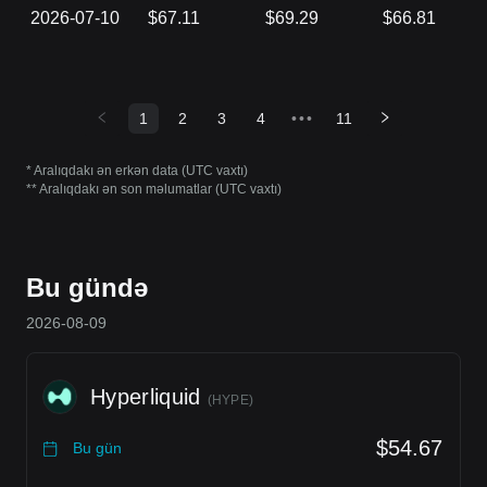
2026-07-10
$67.11
$69.29
$66.81
1
2
3
4
•••
11
* Aralıqdakı ən erkən data (UTC vaxtı)
** Aralıqdakı ən son məlumatlar (UTC vaxtı)
Bu gündə
2026-08-09
Hyperliquid
(
HYPE
)
$54.67
Bu gün