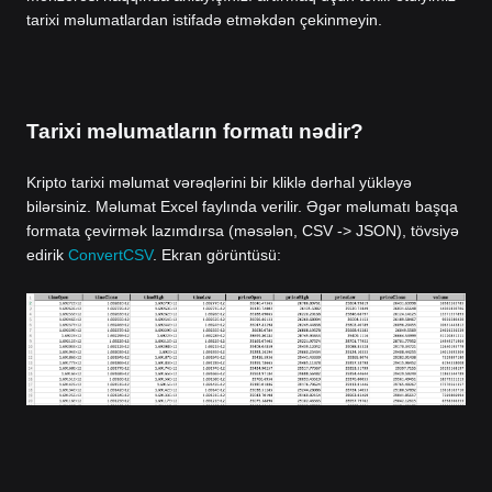
tarixi məlumatlardan istifadə etməkdən çekinmeyin.
Tarixi məlumatların formatı nədir?
Kripto tarixi məlumat vərəqlərini bir kliklə dərhal yükləyə
bilərsiniz. Məlumat Excel faylında verilir. Əgər məlumatı başqa
formata çevirmək lazımdırsa (məsələn, CSV -> JSON), tövsiyə
edirik
ConvertCSV
. Ekran görüntüsü: