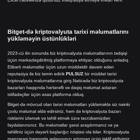
Bitget-də kriptovalyuta tarixi məlumatlarını
yükləməyin üstünlükləri
2023-cü ilin sonunda biz kriptovalyuta məlumatlarının tədqiqi
üçün mərkəzləşdirilmiş platformaya ehtiyac olduğunu anladıq.
Etibarlı məlumatlar üçün uzun müddətdir davam edən
reputasiya ilə biz təmin edirik
PULSUZ
bir müddət tarixi
kriptovalyuta məlumatlarına giriş.
Nəticədə biz kriptovalyuta
bazarları haqqında hərtərəfli və dəqiq məlumat axtaran
istifadəçilər üçün əsas platforma olduq.
Bitget-də mövcud olan tarixi məlumatları yükləməklə siz nəinki
çoxlu məlumat əldə edirsiniz, həm də kriptovalyuta bazarı
risklərini izləmək və təhlil etmək üzrə təcrübəmizdən
faydalanırsınız. Bu məlumatlar şəxsi araşdırmanız və ya
təhliliniz üçün dəyərli başlanğıc nöqtəsi ola bilər. Kriptovalyuta
mənzərəsi haqqında anlayışınızı artırmaq üçün təklif etdiyimiz