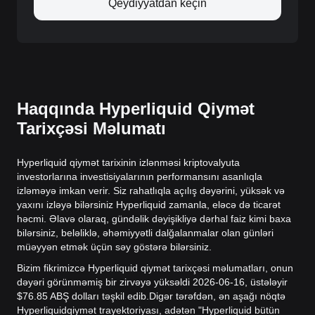
Qeydiyyatdan keçin
Haqqında Hyperliquid Qiymət
Tarixçəsi Məlumatı
Hyperliquid qiymət tarixinin izlənməsi kriptovalyuta
investorlarına investisiyalarının performansını asanlıqla
izləməyə imkan verir. Siz rahatlıqla açılış dəyərini, yüksək və
yaxını izləyə bilərsiniz Hyperliquid zamanla, eləcə də ticarət
həcmi. Əlavə olaraq, gündəlik dəyişikliyə dərhal faiz kimi baxa
bilərsiniz, beləliklə, əhəmiyyətli dalğalanmalar olan günləri
müəyyən etmək üçün səy göstərə bilərsiniz.
Bizim fikrimizcə Hyperliquid qiymət tarixçəsi məlumatları, onun
dəyəri görünməmiş bir zirvəyə yüksəldi 2026-06-16, üstələyir
$76.85 ABŞ dolları təşkil edib.
Digər tərəfdən, ən aşağı nöqtə
Hyperliquidqiymət trayektoriyası, adətən "Hyperliquid bütün