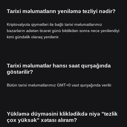
Tarixi məlumatların yeniləmə tezliyi nədir?
Kriptovalyuta qiymətləri ilə bağlı tarixi məlumatlarımız
bazarların adətən ticarət günü bitdikdən sonra necə yeniləndiyi
kimi gündəlik olaraq yenilənir.
Tarixi məlumatlar hansı saat qurşağında
göstərilir?
Bütün tarixi məlumatlarımız GMT+0 vaxt qurşağında verilir.
Yükləmə düyməsini kliklədikdə niyə "tezlik
çox yüksək" xətası alıram?