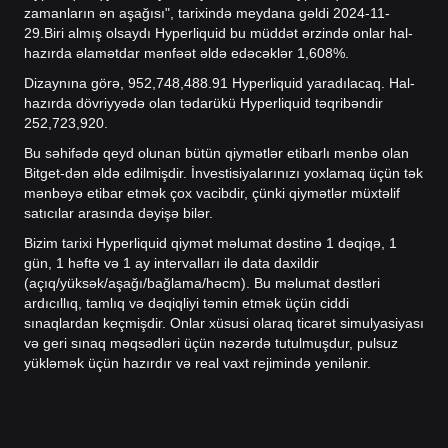
zamanların ən aşağısı", tarixində meydana gəldi 2024-11-
29.
Biri almış olsaydı Hyperliquid bu müddət ərzində onlar hal-
hazırda əlamətdar mənfəət əldə edəcəklər 1,608%.
Dizaynına görə, 952,748,488.91 Hyperliquid yaradılacaq. Hal-
hazırda dövriyyədə olan tədarükü Hyperliquid təqribəndir
252,723,920.
Bu səhifədə qeyd olunan bütün qiymətlər etibarlı mənbə olan
Bitget-dən əldə edilmişdir. İnvestisiyalarınızı yoxlamaq üçün tək
mənbəyə etibar etmək çox vacibdir, çünki qiymətlər müxtəlif
satıcılar arasında dəyişə bilər.
Bizim tarixi Hyperliquid qiymət məlumat dəstinə 1 dəqiqə, 1
gün, 1 həftə və 1 ay intervalları ilə data daxildir
(açıq/yüksək/aşağı/bağlama/həcm). Bu məlumat dəstləri
ardıcıllıq, tamlıq və dəqiqliyi təmin etmək üçün ciddi
sınaqlardan keçmişdir. Onlar xüsusi olaraq ticarət simulyasiyası
və geri sınaq məqsədləri üçün nəzərdə tutulmuşdur, pulsuz
yükləmək üçün hazırdır və real vaxt rejimində yenilənir.