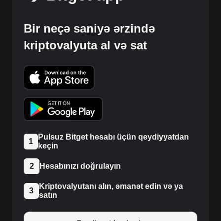
Bir neçə saniyə ərzində
kriptovalyuta al və sat
Pulsuz Bitget hesabı üçün qeydiyyatdan
1
keçin
2
Hesabınızı doğrulayın
Kriptovalyutanı alın, əmanət edin və ya
3
satın