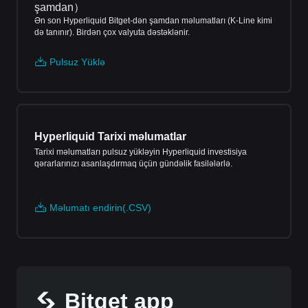
şamdan
）
Ən son Hyperliquid Bitget-dən şamdan məlumatları (K-Line kimi
də tanınır). Birdən çox valyuta dəstəklənir.
Pulsuz Yüklə
Hyperliquid Tarixi məlumatlar
Tarixi məlumatları pulsuz yükləyin Hyperliquid investisiya
qərarlarınızı asanlaşdırmaq üçün gündəlik fasilələrlə.
Məlumatı endirin(.CSV)
Bitget app