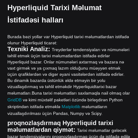
Hyperliquid Tarixi Məlumat
İstifadəsi halları
Burada bəzi yollar var Hyperliquid tarixi məlumatlardan istifadə
olunur Hyperliquid ticarət:
Texniki Analiz:
Treyderlər tendensiyaları və nümunələri
təhlil etmək üçün tarixi məlumatlardan istifadə edirlər
Hyperliquid bazar. Onlar nümunələri axtarmaq və bazara nə
vaxt girmək və ya çıxmaq lazım olduğunu müəyyən etmək
üçün qrafiklərdən və digər əyani vasitələrdən istifadə edirlər.
Bu dinamik bazarda üstünlük əldə etməyin bir yolu
vizuallaşdırmaq və təhlil etməkdir Hyperliquidtarixi bazar
məlumatları.
Buna tarixi məlumatları saxlamaqla nail olmaq olar
GridDB
və kimi müxtəlif paketləri özündə birləşdirən Python
skriptindən istifadə etməklə
Matplotlib
məlumatların
vizuallaşdırılması üçün Pandas, Numpy və Scipy.
proqnozlaşdırmaq Hyperliquid tarixi
məlumatlardan qiymət:
Tarixi məlumatlar gələcək
bazar tendensiyalarını proqnozlaşdırmaq üçün də istifadə edilə