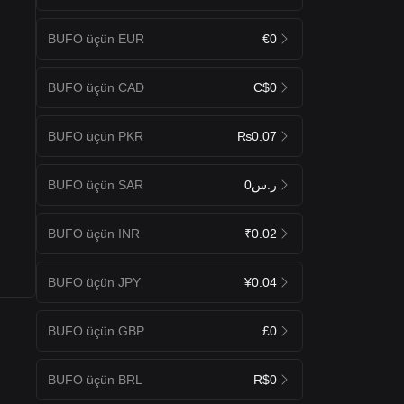
BUFO üçün EUR
€0
BUFO üçün CAD
C$0
BUFO üçün PKR
₨0.07
BUFO üçün SAR
ر.س0
BUFO üçün INR
₹0.02
BUFO üçün JPY
¥0.04
BUFO üçün GBP
£0
BUFO üçün BRL
R$0