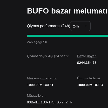
BUFO bazar məlumatı
Qiymət performansı (24h)
24h
24h aşağı $0
Qiymət dəyişikliyi (24 saat):
Bazar dəyəri:
$244,354.73
Maksimum tədarük:
Ümumi tədarük:
1000.00M BUFO
1000.00M BUFO
Müqavilələr
:
83Brdk
...
1B3kTYq
(
Solana
)