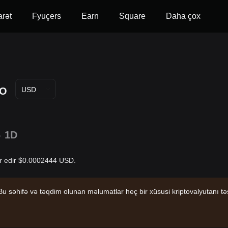
arət
Fyuçers
Earn
Square
Daha çox
O
USD
%
1D
ar edir $0.0002444 USD.
u səhifə və təqdim olunan məlumatlar heç bir xüsusi kriptovalyutanı təsd