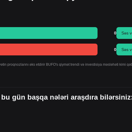
0
Səs v
0
Səs v
tin proqnozlarını əks etdirir BUFO's qiymət trendi və investisiya məsləhəti kimi qə
 bu gün başqa nələri araşdıra bilərsiniz