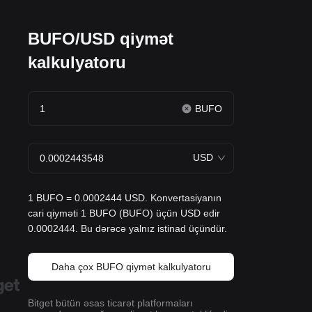
BUFO/USD qiymət
kalkulyatoru
BUFO
USD
1 BUFO = 0.0002444 USD. Konvertasiyanın
cari qiyməti 1 BUFO (BUFO) üçün USD edir
0.0002444. Bu dərəcə yalnız istinad üçündür.
Daha çox BUFO qiymət kalkulyatoru
Bitget bütün əsas ticarət platformaları