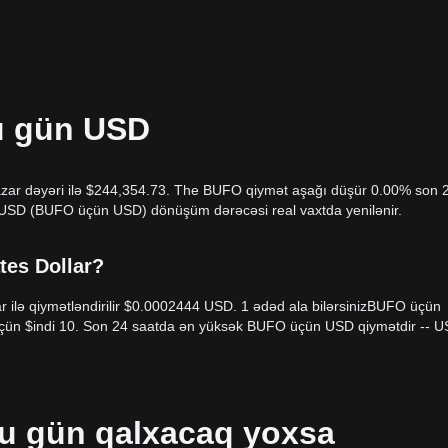
u gün USD
zar dəyəri ilə $244,354.73. The BUFO qiymət aşağı düşür 0.00% son 
O/USD (BUFO üçün USD) dönüşüm dərəcəsi real vaxtda yenilənir.
tes Dollar?
r ilə qiymətləndirilir $0.0002444 USD. 1 ədəd ala bilərsinizBUFO üçün
 üçün $indi 10. Son 24 saatda ən yüksək BUFO üçün USD qiymətdir -- U
u gün qalxacaq yoxsa