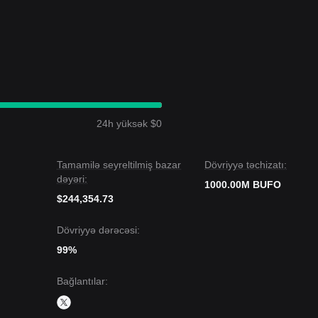
24h yüksək $0
Tamamilə seyreltilmiş bazar
Dövriyyə təchizatı:
dəyəri:
1000.00M BUFO
$244,354.73
Dövriyyə dərəcəsi:
99%
Bağlantılar
: