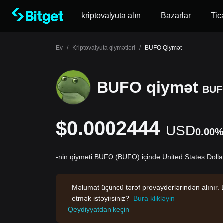
kriptovalyuta alın
Bazarlar
Tic
Ev
/
Kriptovalyuta qiymətləri
/
BUFO Qiymət
BUFO qiymət
BUF
$0.0002444
USD
0.00
-nin qiyməti BUFO (BUFO) içində United States Doll
Məlumat üçüncü tərəf provayderlərindən alınır. B
etmək istəyirsiniz?
Bura klikləyin
Qeydiyyatdan keçin