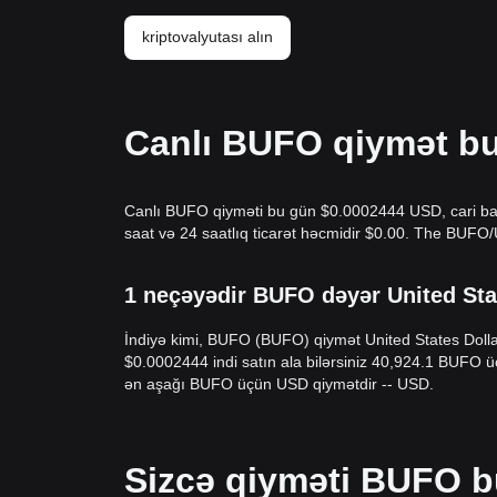
kriptovalyutası alın
Canlı BUFO qiymət b
Canlı BUFO qiyməti bu gün $0.0002444 USD, cari ba
saat və 24 saatlıq ticarət həcmidir $0.00. The BUF
1 neçəyədir BUFO dəyər United Sta
İndiyə kimi, BUFO (BUFO) qiymət United States Dolla
$0.0002444 indi satın ala bilərsiniz 40,924.1 BUFO
ən aşağı BUFO üçün USD qiymətdir -- USD.
Sizcə qiyməti BUFO b