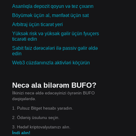
Asanlıqla depozit qoyun və tez çıxarın
Böyümək üçün al, mənfəət üçün sat
Arbitraj üçün ticarət yeri
Yüksək risk və yüksək gəlir üçün fyuçers
ticarəti edin
Sabit faiz dərəcələri ilə passiv gəlir əldə
edin
Web3 cüzdanınızla aktivləri köçürün
Necə ala bilərəm BUFO?
İlkinizi necə əldə edəcəyinizi öyrənin BUFO
dəqiqələrdə.
1. Pulsuz Bitget hesabı yaradın.
2. Ödəniş üsulunu seçin.
3. Hədəf kriptovalyutanızı alın.
İndi alın!