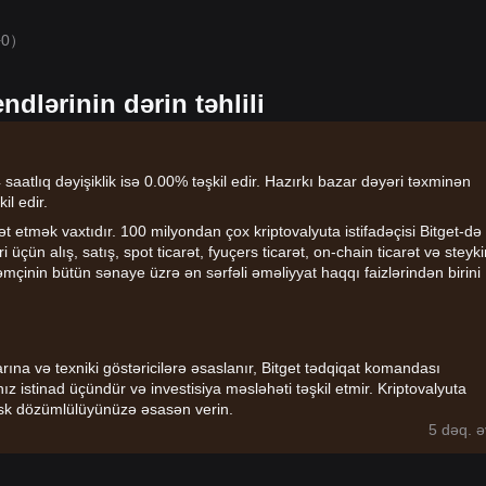
+0）
dlərinin dərin təhlili
tlıq dəyişiklik isə 0.00% təşkil edir. Hazırkı bazar dəyəri təxminən
il edir.
 etmək vaxtıdır. 100 milyondan çox kriptovalyuta istifadəçisi Bitget-də
ri üçün alış, satış, spot ticarət, fyuçers ticarət, on-chain ticarət və steyk
Həmçinin bütün sənaye üzrə ən sərfəli əməliyyat haqqı faizlərindən birini
larına və texniki göstəricilərə əsaslanır, Bitget tədqiqat komandası
nız istinad üçündür və investisiya məsləhəti təşkil etmir. Kriptovalyuta
z risk dözümlülüyünüzə əsasən verin.
5 dəq. ə