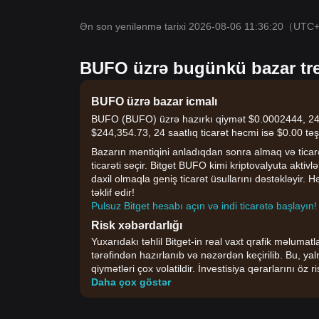
Ən son yenilənmə tarixi 2026-08-06 11:36:20
（UTC
BUFO üzrə bugünkü bazar tren
BUFO üzrə bazar icmalı
BUFO (BUFO) üzrə hazırkı qiymət $0.0002444, 24 saa
$244,354.73, 24 saatlıq ticarət həcmi isə $0.00 təşk
Bazarın məntiqini anladıqdan sonra almaq və ticarət
ticarəti seçir. Bitget BUFO kimi kriptovalyuta aktivlə
daxil olmaqla geniş ticarət üsullarını dəstəkləyir. 
təklif edir!
Pulsuz Bitget hesabı açın və indi ticarətə başlayın!
Risk xəbərdarlığı
Yuxarıdakı təhlil Bitget-in real vaxt qrafik məlumat
tərəfindən hazırlanıb və nəzərdən keçirilib. Bu, yal
qiymətləri çox volatildir. İnvestisiya qərarlarını ö
Daha çox göstər