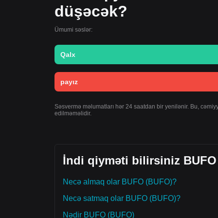
düşəcək?
Ümumi səslər:
Qalx
payız
Səsvermə məlumatları hər 24 saatdan bir yenilənir. Bu, cəmiyyə
edilməməlidir.
İndi qiyməti bilirsiniz BUFO
Necə almaq olar BUFO (BUFO)?
Necə satmaq olar BUFO (BUFO)?
Nədir BUFO (BUFO)