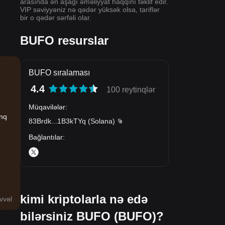
arasında ən aşağı əməliyyat haqqını təklif edir.
VIP səviyyəniz nə qədər yüksək olsa, tariflər
bir o qədər sərfəli olar.
BUFO resurslar
BUFO sıralaması
4.4
100 reytinqlər
Müqavilələr
:
inq
83Brdk
...
1B3kTYq
(
Solana
)
Bağlantılar
:
kimi kriptolarla nə edə
vvəl
bilərsiniz BUFO (BUFO)?