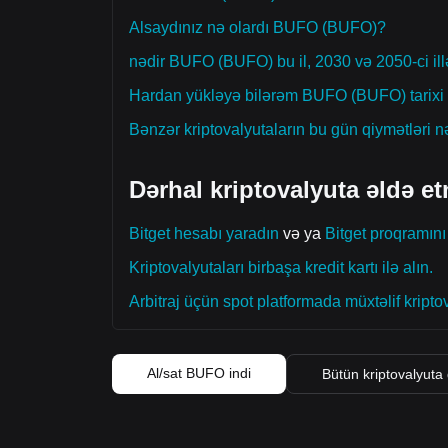
Alsaydınız nə olardı BUFO (BUFO)?
nədir BUFO (BUFO) bu il, 2030 və 2050-ci il
Hardan yükləyə bilərəm BUFO (BUFO) tarixi 
Bənzər kriptovalyutaların bu gün qiymətləri n
Dərhal kriptovalyuta əldə et
Bitget hesabı yaradın
və ya
Bitget proqramını
Kriptovalyutaları birbaşa kredit kartı ilə alın.
Arbitraj üçün spot platformada müxtəlif kriptov
Al/sat BUFO indi
Bütün kriptovalyuta 