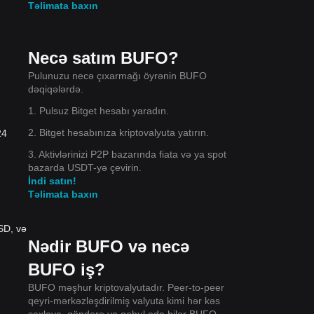
Təlimata baxın
Necə satım BUFO?
Pulunuzu necə çıxarmağı öyrənin BUFO
dəqiqələrdə.
1. Pulsuz Bitget hesabı yaradın.
2. Bitget hesabınıza kriptovalyuta yatırın.
24
3. Aktivlərinizi P2P bazarında fiata və ya spot
bazarda USDT-yə çevirin.
İndi satın!
Təlimata baxın
SD, və
Nədir BUFO və necə
BUFO iş?
BUFO məşhur kriptovalyutadır. Peer-to-peer
qeyri-mərkəzləşdirilmiş valyuta kimi hər kəs
saxlaya, göndərə və qəbul edə bilər BUFO