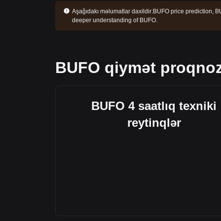
Aşağıdakı məlumatlar daxildir:
BUFO price prediction, BU
deeper understanding of BUFO.
BUFO qiymət proqno
BUFO 4 saatlıq texniki
reytinqlər