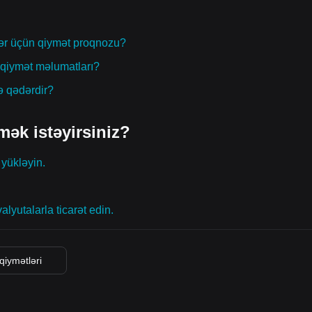
lər üçün qiymət proqnozu?
qiymət məlumatları?
ə qədərdir?
mək istəyirsiniz?
 yükləyin.
alyutalarla ticarət edin.
qiymətləri