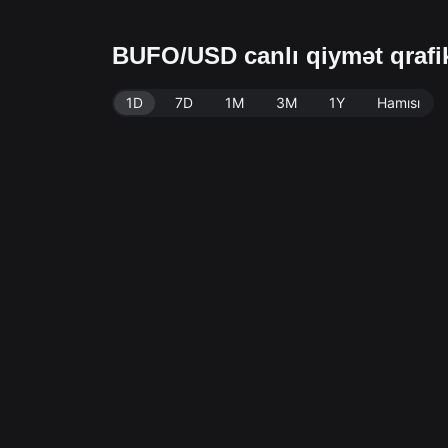
BUFO/USD canlı qiymət qraf
1D
7D
1M
3M
1Y
Hamısı