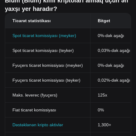
Blum (Blum) kimi kriptoları almaq üçün ən
yaxşı yer haradır?
Ticarət statistikası
Bitget
Spot ticarət komissiyası (meyker)
0%-dək aşağı
Spot ticarət komissiyası (teyker)
0,03%-dək aşağı (B
Fyuçers ticarət komissiyası (meyker)
0%-dək aşağı
Fyuçers ticarət komissiyası (teyker)
0,02%-dək aşağı
Maks. leverec (fyuçers)
125x
Fiat ticarət komissiyası
0%
Dəstəklənən kripto aktivlər
1,300+