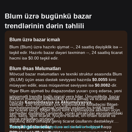
Blum üzrə bugünkü bazar
trendlərinin dərin təhlili
Blum üzrə bazar icmalı
Blum (Blum) üzrə hazırkı qiymət --, 24 saatlıq dəyişiklik isə --
təşkil edir. Hazırkı bazar dəyəri təxminən --, 24 saatlıq ticarət
həcmi isə $0.00 təşkil edir.
Blum Əsas Məlumatları
Mövcud bazar məlumatları və texniki struktur əsasında Blum
(BLUM) üçün əsas dəstək səviyyəsi hazırda
$0.0055
kimi
müəyyən edilir, əsas müqavimət səviyyəsi isə
$0.0082
-dir.
Əgər Blum qiyməti bu diapazondan yuxarı çıxış edərsə, yeni
istiqamətli trendlə bağlı siqnal verə bilər. Ümumilikdə, bazar
Bazarın məntiqini anladıqdan sonra almaq və ticarət etmək
hazırda
Konsolidasiya və Akkumulyasiya
vaxtıdır. 100 milyondan çox kriptovalyuta istifadəçisi Bitget-
mərhələsindədir; qiymət volatilliyi əsasən bu kritik texniki
də ticarəti seçir. Bitget Blum kimi kriptovalyuta aktivləri üçün
sərhədlər daxilində cəmlənib, çünki iştirakçılar ekosistemdəki
alış, satış, spot ticarət, fyuçers ticarət, on-chain ticarət və
əlavə inkişafları gözləyir.
steykinq daxil olmaqla geniş ticarət üsullarını dəstəkləyir.
Texniki göstəricilər
Həmçinin bütün sənaye üzrə ən sərfəli əməliyyat haqqı
Pulsuz Bitget hesabı açın və indi ticarətə başlayın!