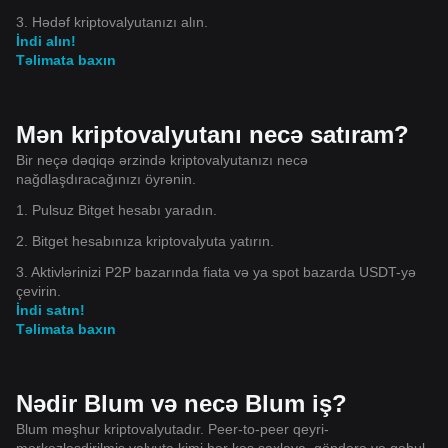
3. Hədəf kriptovalyutanızı alın.
İndi alın!
Təlimata baxın
Mən kriptovalyutanı necə satıram?
Bir neçə dəqiqə ərzində kriptovalyutanızı necə
nağdlaşdıracağınızı öyrənin.
1. Pulsuz Bitget hesabı yaradın.
2. Bitget hesabınıza kriptovalyuta yatırın.
3. Aktivlərinizi P2P bazarında fiata və ya spot bazarda USDT-yə
çevirin.
İndi satın!
Təlimata baxın
Nədir Blum və necə Blum iş?
Blum məşhur kriptovalyutadır. Peer-to-peer qeyri-
mərkəzləşdirilmiş valyuta kimi hər kəs saxlaya, göndərə və qəbul