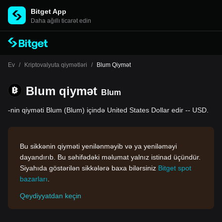
Bitget App
Daha ağıllı ticarət edin
Ev
/
Kriptovalyuta qiymətləri
/
Blum Qiymət
Blum qiymət
Blum
-nin qiyməti Blum (Blum) içində United States Dollar edir -- USD.
Bu sikkənin qiyməti yenilənməyib və ya yeniləməyi
dayandırıb. Bu səhifədəki məlumat yalnız istinad üçündür.
Siyahıda göstərilən sikkələrə baxa bilərsiniz
Bitget spot
bazarları
.
Qeydiyyatdan keçin