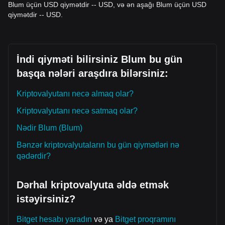
üzrə akkumulasiya edin.
Blum üçün USD qiymətdir -- USD, və ən aşağı Blum üçün USD
Trendlə gedən investorlar
qiymətdir -- USD.
• Əgər Blum qiyməti
$0.0082
müqavimətini qırarsa, hədəf
qiyməti
$0.0110
olaraq təyin etməklə trendlə birlikdə hərəkət
edin.
• Volatillik zamanı kapitalı qorumaq üçün qiymət yüksəldikcə
İndi qiyməti bilirsiniz Blum bu gün
stop-loss-ları daha sıxlaşdırın.
Uzunmüddətli investorlar
başqa nələri araşdıra bilərsiniz:
• Bazar
$0.0050
makrostruktur dəstəyinin üzərində qaldığı
müddətdə, ekosistem daxilində yuxarı istiqamətli bərpa üçün
Kriptovalyutanı necə almaq olar?
uzunmüddətli perspektiv konstruktiv olaraq qalır.
Tendensiyalar üzrə xülasə
Kriptovalyutanı necə satmaq olar?
Bazar anlayışları
Nədir Blum (Blum)
Qısamüddətli baxışdan, Blum son 7 gündə qiymət
strukturunda
diapazonda ticarət və yüngül aşağı meyl
Bənzər kriptovalyutaların bu gün qiymətləri nə
sərgiləyib; bazar sentimenti
Ehtiyatlı optimizm
ə doğru
qədərdir?
dəyişdiyi üçün. Treyderlər hazırda mövcud tarazlığı pozacaq
bir katalizatoru gözləyirlər.
Bazar perspektivi
Dərhal kriptovalyuta əldə etmək
Ayiş (bullish) ssenarisi:
$0.0082
səviyyəsinin üzərindən
çıxış növbəti əsas psixoloji səviyyə olan
$0.0120
-a
istəyirsiniz?
hədəfləyir.
Bəayi (bearish) ssenarisi:
$0.0055
səviyyəsindən aşağı
Bitget hesabı yaradın
və ya
Bitget proqramını