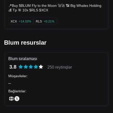
📍Buy $BLUM Fly to the Moon 🚀🚀 📶 Big Whales Holding
💰 Tp 🎯 10x $RLS $XCX
XCX
+14.33%
RLS
+0.21%
Blum resurslar
Blum sıralaması
3.8
250 reytinqlər
Müqavilələr
:
--
Bağlantılar
: