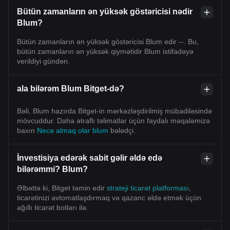
Bütün zamanların ən yüksək göstəricisi nədir
Blum?
Bütün zamanların ən yüksək göstəricisi Blum edir --. Bu,
bütün zamanların ən yüksək qiymətidir Blum istifadəyə
verildiyi gündən.
ala bilərəm Blum Bitget-də?
Bəli, Blum hazırda Bitget-in mərkəzləşdirilmiş mübadiləsində
mövcuddur. Daha ətraflı təlimatlar üçün faydalı məqaləmizə
baxın
Necə almaq olar blum
bələdçi.
İnvestisiya edərək sabit gəlir əldə edə
bilərəmmi? Blum?
Əlbəttə ki, Bitget təmin edir
strateji ticarət platforması
,
ticarətinizi avtomatlaşdırmaq və qazanc əldə etmək üçün
ağıllı ticarət botları ilə.