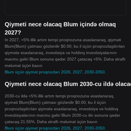
Qiymeti nece olacaq Blum içində olmaq
2027?
In 2027, +5% illik artım tempi proqnozuna əsaslanaraq, qiyməti
Blum(Blum) çatması gözlənilir $0.00; bu il üçün proqnozlaşdırılan
qiymətə əsaslanaraq, investisiya və holdinq investisiyalarının
məcmu gəliri Blum sonuna qədər 2027 çatacaq +5%. Daha ətraflı
məlumat üçün baxın
Blum üçün qiymət proqnozları 2026, 2027, 2030-2050
.
Qiymeti nece olacaq Blum 2030-cu ildə olac
2030-cu ildə +5% illik artım tempi proqnozuna əsaslanaraq,
qiyməti Blum(Blum) çatması gözlənilir $0.00; bu il üçün
proqnozlaşdırılan qiymətə əsaslanaraq, investisiya və holdinq
investisiyalarının məcmu gəliri Blum 2030-cu ilin sonuna qədər
çatacaq 21.55%. Daha ətraflı məlumat üçün baxın
Blum üçün qiymət proqnozları 2026, 2027, 2030-2050
.