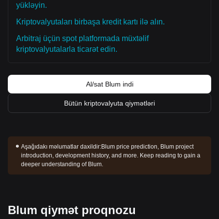
düşüş
$0.0048
dəstək səviyyəsinin testinə səbəb ola bilər.
yükləyin.
Bazar konsensusu
Analitiklər arasında ümumi konsensus belədir: Blum yaxın
Kriptovalyutaları birbaşa kredit kartı ilə alın.
müddətdə ya yan-yana hərəkətlər göstərə bilər, ya da
konsolidasiya edə bilər; lakin qiymət kritik
$0.0055
dəstək
Arbitraj üçün spot platformada müxtəlif
səviyyəsinin üzərində qaldığı müddətdə orta müddətli trend
kriptovalyutalarla ticarət edin.
neytral-pozitiv
olaraq qalır.
Al/sat Blum indi
Bütün kriptovalyuta qiymətləri
Aşağıdakı məlumatlar daxildir:
Blum price prediction, Blum project
introduction, development history, and more. Keep reading to gain a
deeper understanding of Blum.
Blum qiymət proqnozu