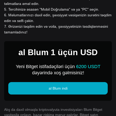
təlimatlara əməl edin.
5
.
Tercihinizə əsasən "Mobil Doğrulama" və ya "PC" seçin.
6
.
Məlumatlarınızı daxil edin, şəxsiyyət vəsiqənizin surətini təqdim
edin və selfi çəkin.
7
.
Ərizənizi təqdim edin və voila, şəxsiyyətinizin təsdiqlənməsini
tamamladınız!
al Blum 1 üçün USD
Yeni Bitget istifadəçiləri üçün
6200 USDT
dəyərində xoş gəlmisiniz!
al Blum indi
Alış da daxil olmaqla kriptovalyuta investisiyaları Blum Bitget
vasitəsilə onlayn, bazar riskinə məruz qalırlar. Bitget satın