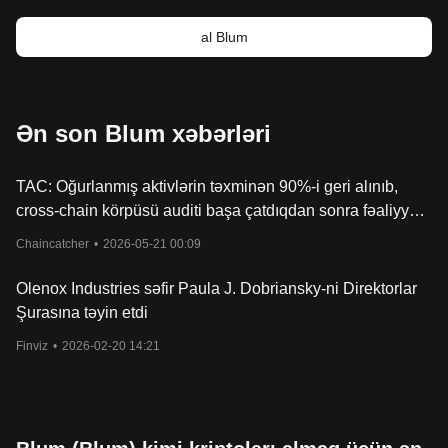
al Blum
Ən son Blum xəbərləri
TAC: Oğurlanmış aktivlərin təxminən 90%-i geri alınıb,
cross-chain körpüsü auditi başa çatdıqdan sonra fəaliyyət
bərpa olunacaq
Chaincatcher
•
2026-05-21 00:09
Olenox Industries səfir Paula J. Dobriansky-ni Direktorlar
Şurasına təyin etdi
Finviz
•
2026-02-20 14:21