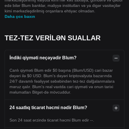
edə bilər Blum banklar, maliyyə institutları və ya digər vasitəçilər
kimi mərkəzləşdirilmiş orqanlara ehtiyac olmadan.
Daha çox baxın
TEZ-TEZ VERİLƏN SUALLAR
İndiki qiyməti neçəyədir Blum?
Canlı qiyməti Blum edir $0 başına (Blum/USD) cari bazar
dəyəri ilə $0 USD. Blum's dəyəri kriptovalyuta bazarında
24/7 davamlı fəaliyyət səbəbindən tez-tez dalğalanmalara
məruz qalır. Blum's real vaxtda cari qiyməti və onun tarixi
məlumatları Bitget-də mövcuddur.
24 saatlıq ticarət həcmi nədir Blum?
Son 24 saat ərzində ticarət həcmi Blum edir --.