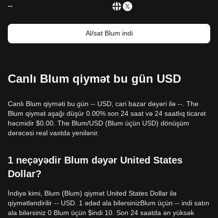
Ticarət siqnalları
--
Hazırkı texniki struktur və bazar momentumuna əsasən
aşağıdakı istinad xarakterli ticarət strategiyaları təklif olunur:
Potensial alış zonası
Al/sat Blum indi
• Əgər Blum qiyməti
$0.0055 - $0.0058
zonasına
yaxınlaşarsa və geriyə dönmə (bounce) və ya reversiya
əlamətləri göstərərsə, qısamüddətli alış imkanı yarada bilər.
• Əgər Blum qiyməti
$0.0082
səviyyəsindən uğurla yuxarı
Canlı Blum qiymət bu gün USD
qırılarsa və ticarət həcmi əhəmiyyətli dərəcədə artarsa, bu,
yeni yüksəliş trendinin başlanmasını təsdiqləyə bilər.
Risk ssenarisi
Canlı Blum qiyməti bu gün -- USD, cari bazar dəyəri ilə --. The
• Əgər Blum qiyməti
$0.0052
səviyyəsindən aşağı düşərsə,
Blum qiymət aşağı düşür 0.00% son 24 saat və 24 saatlıq ticarət
bazar daha dərin korrektə mərhələsinə keçə bilər və
həcmidir $0.00. The Blum/USD (Blum üçün USD) dönüşüm
potensial olaraq daha aşağı likvidlik hovuzlarını yoxlaya bilər.
dərəcəsi real vaxtda yenilənir.
Alış strategiyası
Hazırkı bazar strukturu əsasında aşağıdakı strategiyalar
tövsiyə olunur:
1 neçəyədir Blum dəyər United States
Mühafizəkar investorlar
Dollar?
• Blum qiymətinin
$0.0082
müqavimət səviyyəsinin üzərində
effektiv şəkildə stabilləşməsini gözləyin və uğurlu retest
(yenidən yoxlama) zamanı daxil olun.
İndiyə kimi, Blum (Blum) qiymət United States Dollar ilə
• Alternativ olaraq, qiymət
$0.0055
dəstək sahəsinə
qiymətləndirilir -- USD. 1 ədəd ala bilərsinizBlum üçün -- indi satın
toxunarsa, lakin aşağı qırılma baş verməzsə, kiçik hissələr
ala bilərsiniz 0 Blum üçün $indi 10. Son 24 saatda ən yüksək