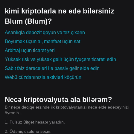
kimi kriptolarla nə edə bilərsiniz
Blum (Blum)?
Asanlıqla depozit qoyun və tez çıxarın
Böyümək üçün al, mənfəət üçün sat
Arbitraj üçün ticarət yeri
Yüksək risk və yüksək gəlir üçün fyuçers ticarəti edin
Sabit faiz dərəcələri ilə passiv gəlir əldə edin
Web3 cüzdanınızla aktivləri köçürün
Necə kriptovalyuta ala bilərəm?
Bir neçə dəqiqə ərzində ilk kriptovalyutanızı necə əldə edəcəyinizi
öyrənin.
1. Pulsuz Bitget hesabı yaradın.
2. Ödəniş üsulunu seçin.