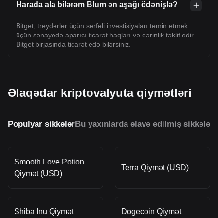
Harada ala bilərəm Blum ən aşağı ödənişlə?
Bitget, treyderlər üçün sərfəli investisiyaları təmin etmək
üçün sənayedə aparıcı ticarət haqları və dərinlik təklif edir.
Bitget birjasında ticarət edə bilərsiniz.
Əlaqədar kriptovalyuta qiymətləri
Populyar sikkələr
Bu yaxınlarda əlavə edilmiş sikkələr
O
Smooth Love Potion
Terra Qiymət (USD)
Qiymət (USD)
Shiba Inu Qiymət
Dogecoin Qiymət