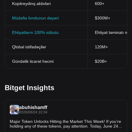
Kopitreydinq aktivləri
600+
Müdafiə fondunun dəyəri
$300M+
Ehtiyatların 100% sübutu
Ehtiyat təminatı nis
Qlobal istifadəçilər
120M+
Gündəlik ticarət həcmi
$20B+
Bitget Insights
abuhishamff
2026/06/24 10:34
Major Token Unlocks Hitting the Market This Week! If you’re
holding any of these tokens, pay attention. Today, June 24
🔓 SoSoValue ($SOSO): 13.32M $SOSO (~$4.0M) June 25