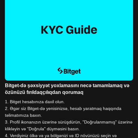
Bitget-də şəxsiyyət yoxlamasını necə tamamlamaq və
özünüzü fırıldaqçılıqdan qorumaq
1
.
Bitget hesabınıza daxil olun.
2
.
Əgər siz Bitget-də yenisinizsə, hesab yaratmaq haqqında
təlimatımıza baxın.
3
.
Profil ikonanızın üzərinə sürüşdürün, "Doğrulanmamış" üzərinə
klikləyin və "Doğrula" düyməsini basın.
4
.
Verdiyiniz ölkə və ya bölgənizi və ID növünüzü seçin və