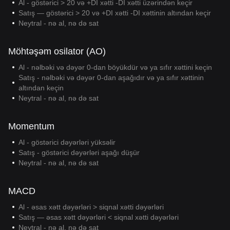
Al - göstərici > 20 və +DI xətti -DI xətti üzərindən keçir
Satış — göstərici > 20 və +DI xətti -DI xəttinin altından keçir
Neytral - nə al, nə də sat
Möhtəşəm osilator (AO)
Al - nəlbəki və dəyər 0-dan böyükdür və ya sıfır xəttini keçin
Satış - nəlbəki və dəyər 0-dan aşağıdır və ya sıfır xəttinin
altından keçin
Neytral - nə al, nə də sat
Momentum
Al - göstərici dəyərləri yüksəlir
Satış - göstərici dəyərləri aşağı düşür
Neytral - nə al, nə də sat
MACD
Al - əsas xətt dəyərləri > siqnal xətti dəyərləri
Satış — əsas xətt dəyərləri < siqnal xətti dəyərləri
Neytral - nə al, nə də sat