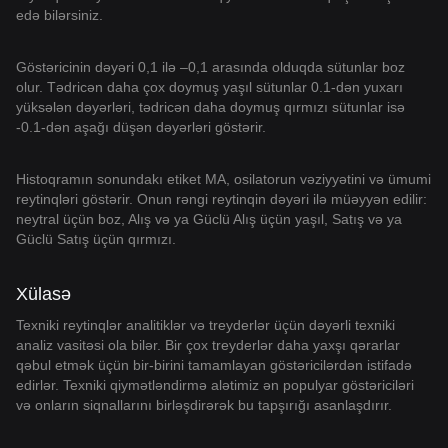
edə bilərsiniz.
Göstəricinin dəyəri 0,1 ilə –0,1 arasında olduqda sütunlar boz
olur. Tədricən daha çox doymuş yaşıl sütunlar 0.1-dən yuxarı
yüksələn dəyərləri, tədricən daha doymuş qırmızı sütunlar isə
-0.1-dən aşağı düşən dəyərləri göstərir.
Histoqramın sonundakı etiket MA, osilatorun vəziyyətini və ümumi
reytinqləri göstərir. Onun rəngi reytinqin dəyəri ilə müəyyən edilir:
neytral üçün boz, Alış və ya Güclü Alış üçün yaşıl, Satış və ya
Güclü Satış üçün qırmızı.
Xülasə
Texniki reytinqlər analitiklər və treyderlər üçün dəyərli texniki
analiz vasitəsi ola bilər. Bir çox treyderlər daha yaxşı qərarlar
qəbul etmək üçün bir-birini tamamlayan göstəricilərdən istifadə
edirlər. Texniki qiymətləndirmə alətimiz ən populyar göstəriciləri
və onların siqnallarını birləşdirərək bu tapşırığı asanlaşdırır.