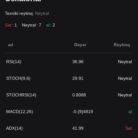
Texniki reytinq:
Neytral
Sat
: 1
Neytral
: 7
al
: 2
ad
Dəyər
Reytinq
RSI(14)
36.96
Neytral
STOCH(9,6)
29.91
Neytral
STOCHRSI(14)
0.8088
Neytral
MACD(12,26)
-0.{9}4819
al
ADX(14)
41.99
Sat