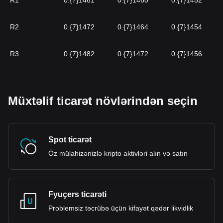
R1
0.{7}1461
0.{7}1460
0.{7}1452
R2
0.{7}1472
0.{7}1464
0.{7}1454
R3
0.{7}1482
0.{7}1472
0.{7}1456
Müxtəlif ticarət növlərindən seçin
Spot ticarət
Öz mülahizənizlə kripto aktivləri alın və satın
Fyuçers ticarəti
Problemsiz təcrübə üçün kifayət qədər likvidlik