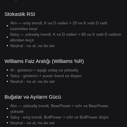
Stokastik RSI
Alın — eniş trendi, K və D xətləri < 20 və K xətti D xətti
üzərindən keçir
Satış — yüksəliş trendi, K və D xətləri > 80 və K xətti D xəttinin
altından keçir
Neytral - nə al, nə də sat
Williams Faiz Aralığı (Williams %R)
Al - göstərici < aşağı zolaq və yüksəliş
Satış - göstərici > yuxarı band və düşən
Neytral - nə al, nə də sat
Buğalar və Ayıların Gücü
Alın — yüksəliş trendi, BearPower < sıfır və BearPower
yüksəlir
Satış - eniş trendi, BullPower > sıfır və BullPower düşür
Neytral - nə al, nə də sat