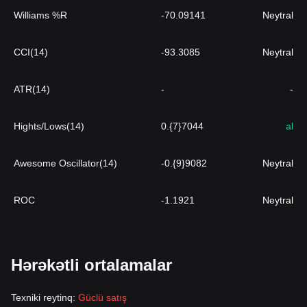
Williams %R
-70.09141
Neytral
CCI(14)
-93.3085
Neytral
ATR(14)
-
-
Hights/Lows(14)
0.{7}7044
al
Awesome Oscillator(14)
-0.{9}9082
Neytral
ROC
-1.1921
Neytral
Hərəkətli ortalamalar
Texniki reytinq:
Güclü satış