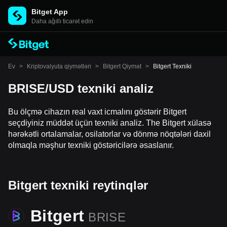
Bitget App
Daha ağıllı ticarət edin
Ev
>
Kriptovalyuta qiymətləri
>
Bitgert Qiymət
>
Bitgert Texniki
BRISE/USD texniki analiz
Bu ölçmə cihazın real vaxt icmalını göstərir Bitgert
seçdiyiniz müddət üçün texniki analiz. The Bitgert xülasə
hərəkətli ortalamalar, osilatorlar və dönmə nöqtələri daxil
olmaqla məşhur texniki göstəricilərə əsaslanır.
Bitgert texniki reytinqlər
Bitgert
BRISE