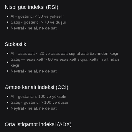
Nisbi güc indeksi (RSI)
Al - göstərici < 30 və yüksəlir
Satış - göstərici > 70 və düşür
Neytral - nə al, nə də sat
Stokastik
Al - əsas xətt < 20 və əsas xətt siqnal xətti üzərindən keçir
Satış — əsas xətt > 80 və əsas xətt siqnal xəttinin altından
keçir
Neytral - nə al, nə də sat
Əmtəə kanalı indeksi (CCI)
Al - göstərici ≤ 100 və yüksəlir
Satış - göstərici > 100 və düşür
Neytral - nə al, nə də sat
Orta istiqamət indeksi (ADX)