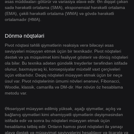
əsas müddəaları götürür və variasiya əlavə edir. Ən diqqət çəkən
sadə hərəkətli ortalama (SMA), eksponensial hərəkətli ortalama
(EMA), çəkili hərəkətli ortalama (WMA) və gövdə hərəkətli
ortalamadır (HMA).
Dönmə nöqtələri
Pivot nöqtəsi təhlili qiymətlərin reaksiya verə biləcəyi əsas
səviyyələri müəyyən etmək üçün bir texnikadır. Pivot nöqtələri
dəstək və ya müqavimət kimi fəaliyyət göstərir və dönüş nöqtələri
ola bilər. Bu texnika adətən gündəlik treyderlər tərəfindən istifadə
olunur, baxmayaraq ki, konsepsiyalar müxtəlif vaxt çərçivələri
üçün etibarlıdır. Dəqiq nöqtələri müəyyən etmək üçün bir neçə
üsul var. Pivot nöqtələrinin ümumi növləri ənənəvi, Fibonacci,
Woodie, klassik, camarilla və DM-dir. Hər növün öz hesablama
metodu var.
Əksəriyyət müəyyən edilmiş yüksək, aşağı qiymətlər, açılış və
bağlanış qiymətləri kimi əhəmiyyətli qiymətlərin dəyişməsindən
istifadə edir və sonra bu nöqtələri müəyyən etmək üçün
hesablama tətbiq edir. Onların hamısı pivot nöqtələri ilə yanaşı
əlavə dəstək və müqavimət səviyyələrini hesablayır və ticarətə və