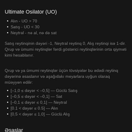
Ultimate Osilator (UO)
Alın - UO > 70
Satış - UO < 30
Neytral - nə al, nə də sat
Satış reytinqinin dəyəri -1, Neytral reytinq 0, Alış reytinqi isə 1-dir.
Qrup və ümumi reytinqlər fərdi göstərici reytinqlərinin orta qiyməti
kimi hesablanır.
Qrup və ya ümumi reytinqlər üçün tövsiyələr bu ədədi reytinq
dəyərinə əsaslanır və aşağıdakı meyarlara uyğun olaraq
müəyyən edilir:
[–1,0 ≤ dəyər < –0,5] — Güclü Satış
[–0,5 ≤ dəyər < –0,1] — Sat
[–0,1 ≤ dəyər ≤ 0,1] — Neytral
[0.1 < dəyər ≤ 0.5] — Alın
[0,5 < dəyər ≤ 1,0] — Güclü Alış
Əsaslar