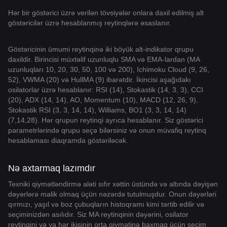
Hər bir göstərici üzrə verilən tövsiyələr onlara daxil edilmiş alt
göstəricilər üzrə hesablanmış reytinqlərə əsaslanır.
Göstəricinin ümumi reytinqinə iki böyük alt-indikator qrupu
daxildir. Birincisi müxtəlif uzunluqlu SMA və EMA-lardan (MA
uzunluqları 10, 20, 30, 50, 100 və 200), Ichimoku Cloud (9, 26,
52), VWMA (20) və HullMA (9) ibarətdir. İkincisi aşağıdakı
osilatorlar üzrə hesablanır: RSI (14), Stokastik (14, 3, 3), CCI
(20), ADX (14, 14), AO, Momentum (10), MACD (12, 26, 9),
Stokastik RSI (3, 3, 14, 14), Williams, BO1 (3, 3, 14, 14)
(7,14,28). Hər qrupun reytinqi ayrıca hesablanır. Siz göstərici
parametrlərində qrupu seçə bilərsiniz və onun müvafiq reytinq
hesablaması diaqramda göstəriləcək.
Nə axtarmaq lazımdır
Texniki qiymətləndirmə aləti sıfır xəttin üstündə və altında dəyişən
dəyərlərə malik olmaq üçün nəzərdə tutulmuşdur. Onun dəyərləri
qırmızı, yaşıl və boz çubuqların histoqramı kimi tərtib edilir və
seçiminizdən asılıdır. Siz MA reytinqinin dəyərini, osilator
reytinqini və ya hər ikisinin orta qiymətinə baxmaq üçün seçim