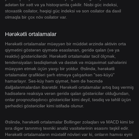
adətən bir xətt və ya histoqramla çəkilir. Nisbi güc indeksi,
stoxastik osilator, həqiqi güc indeksi və son osilator da daxil
olmaqla bir çox növ osilator var.
Hərəkətli ortalamalar
Hərəkətli ortalamalar müəyyən bir müddət ərzində aktivin orta
qiymətini göstərən qiymətə əsaslanan, geridə qalan (və ya
reaktiv) göstəricilərdir. Hərəkətli ortalamalar təcil ölçmək,
tendensiyaları təsdiqləmək və dəstək və müqavimət sahələrini
müəyyən etmək üçün yaxşı bir yoldur. Əslində, hərəkətli
ortalamalar qrafikləri şərh etməyə çalışarkən "səs-küyü"
hamarlayır. Səs-küy həm qiymət, həm də həcmdə
dalğalanmalardan ibarətdir. Hərəkətli ortalamalar artıq baş vermiş
hadisələrə reaksiya verən geridə qalan göstəricilər olduğundan,
onlar proqnozlaşdırıcı göstəricilər kimi deyil, təsdiq və təhlil üçün
şərhedici göstəricilər kimi istifadə olunur.
Əslində, hərəkətli ortalamalar Bollinger zolaqları və MACD kimi bir
sıra digər tanınmış texniki analiz vasitələrinin əsasını təşkil edir.
Hərəkətli ortalamaların müxtəlif növləri var ki, onların hamısı eyni