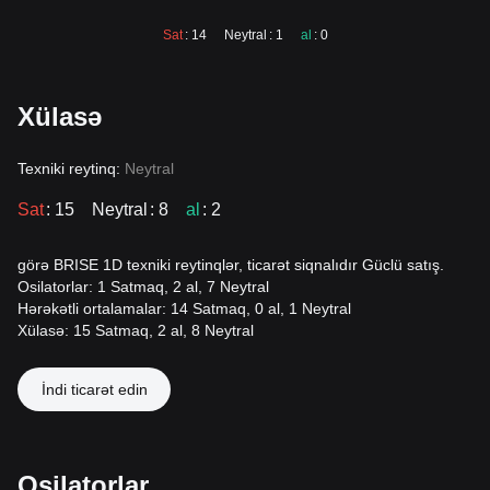
Sat
: 14
Neytral
: 1
al
: 0
Xülasə
Texniki reytinq:
Neytral
Sat
: 15
Neytral
: 8
al
: 2
görə BRISE 1D texniki reytinqlər, ticarət siqnalıdır Güclü satış.
Osilatorlar: 1 Satmaq, 2 al, 7 Neytral
Hərəkətli ortalamalar: 14 Satmaq, 0 al, 1 Neytral
Xülasə: 15 Satmaq, 2 al, 8 Neytral
İndi ticarət edin
Osilatorlar