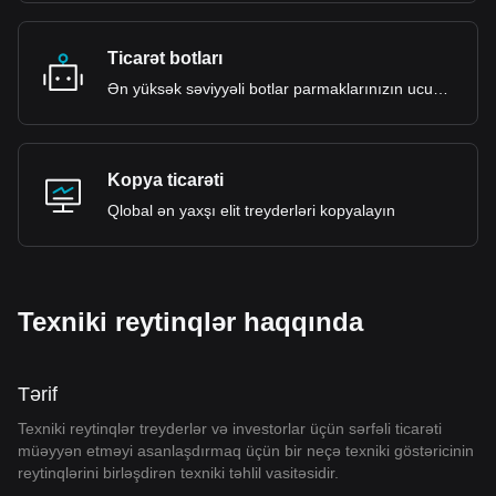
Ticarət botları
Ən yüksək səviyyəli botlar parmaklarınızın ucunda
Kopya ticarəti
Qlobal ən yaxşı elit treyderləri kopyalayın
Texniki reytinqlər haqqında
Tərif
Texniki reytinqlər treyderlər və investorlar üçün sərfəli ticarəti
müəyyən etməyi asanlaşdırmaq üçün bir neçə texniki göstəricinin
reytinqlərini birləşdirən texniki təhlil vasitəsidir.