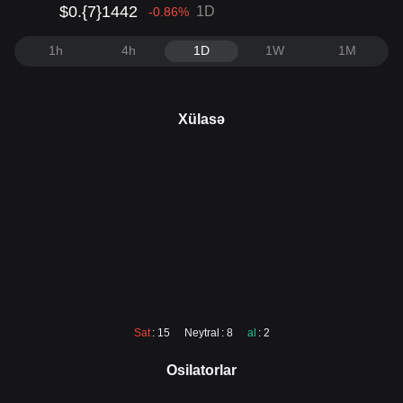
$0.{7}1442
1D
-0.86
%
1h
4h
1D
1W
1M
Xülasə
Sat
: 15
Neytral
: 8
al
: 2
Osilatorlar