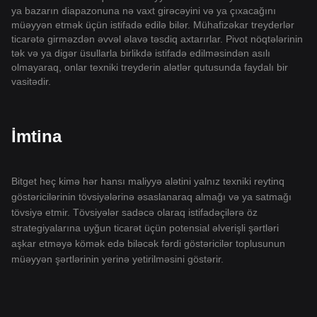
ya bazarın diapazonuna nə vaxt girəcəyini və ya çıxacağını
müəyyən etmək üçün istifadə edilə bilər. Mühafizəkar treyderlər
ticarətə girməzdən əvvəl əlavə təsdiq axtarırlar. Pivot nöqtələrinin
tək və ya digər üsullarla birlikdə istifadə edilməsindən asılı
olmayaraq, onlar texniki treyderin alətlər qutusunda faydalı bir
vasitədir.
İmtina
Bitget heç kimə hər hansı maliyyə alətini yalnız texniki reytinq
göstəricilərinin tövsiyələrinə əsaslanaraq almağı və ya satmağı
tövsiyə etmir. Tövsiyələr sadəcə olaraq istifadəçilərə öz
strategiyalarına uyğun ticarət üçün potensial əlverişli şərtləri
aşkar etməyə kömək edə biləcək fərdi göstəricilər toplusunun
müəyyən şərtlərinin yerinə yetirilməsini göstərir.