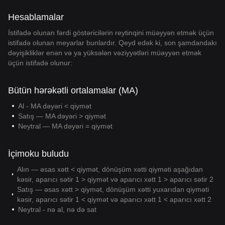
Hesablamalar
İstifadə olunan fərdi göstəricilərin reytinqini müəyyən etmək üçün
istifadə olunan meyarlar bunlardır. Qeyd edək ki, son şamdandakı
dəyişikliklər enən və ya yüksələn vəziyyətləri müəyyən etmək
üçün istifadə olunur:
Bütün hərəkətli ortalamalar (MA)
Al - MA dəyəri < qiymət
Satış — MA dəyəri > qiymət
Neytral — MA dəyəri = qiymət
İçimoku buludu
Alın — əsas xətt < qiymət, dönüşüm xətti qiyməti aşağıdan
kəsir, aparıcı sətir 1 > qiymət və aparıcı xətt 1 > aparıcı sətir 2
Satış — əsas xətt > qiymət, dönüşüm xətti yuxarıdan qiyməti
kəsir, aparıcı sətir 1 < qiymət və aparıcı xətt 1 < aparıcı xətt 2
Neytral - nə al, nə də sat