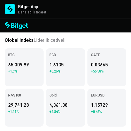
Bitget App
Daha ağıllı ticarət
Qlobal indeks
Liderlik cədvəli
BTC
BGB
CATE
65,309.99
1.6135
0.03665
+1.7%
+0.26%
+56.58%
NAS100
Gold
EURUSD
29,741.28
4,361.38
1.15729
+1.11%
+2.84%
+0.42%