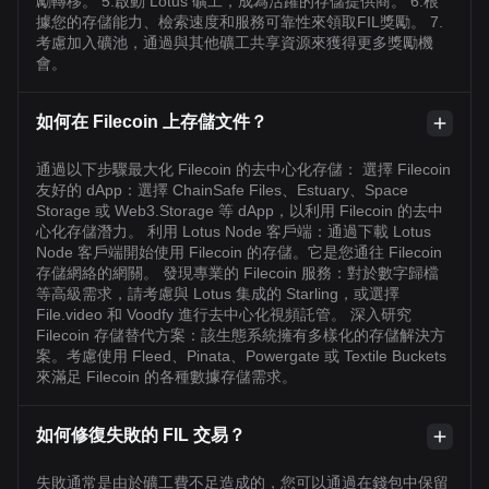
勵轉移。 5.啟動 Lotus 礦工，成為活躍的存儲提供商。 6.根
據您的存儲能力、檢索速度和服務可靠性來領取FIL獎勵。 7.
考慮加入礦池，通過與其他礦工共享資源來獲得更多獎勵機
會。
如何在 Filecoin 上存儲文件？
通過以下步驟最大化 Filecoin 的去中心化存儲： 選擇 Filecoin
友好的 dApp：選擇 ChainSafe Files、Estuary、Space
Storage 或 Web3.Storage 等 dApp，以利用 Filecoin 的去中
心化存儲潛力。 利用 Lotus Node 客戶端：通過下載 Lotus
Node 客戶端開始使用 Filecoin 的存儲。它是您通往 Filecoin
存儲網絡的網關。 發現專業的 Filecoin 服務：對於數字歸檔
等高級需求，請考慮與 Lotus 集成的 Starling，或選擇
File.video 和 Voodfy 進行去中心化視頻託管。 深入研究
Filecoin 存儲替代方案：該生態系統擁有多樣化的存儲解決方
案。考慮使用 Fleed、Pinata、Powergate 或 Textile Buckets
來滿足 Filecoin 的各種數據存儲需求。
如何修復失敗的 FIL 交易？
失敗通常是由於礦工費不足造成的，您可以通過在錢包中保留