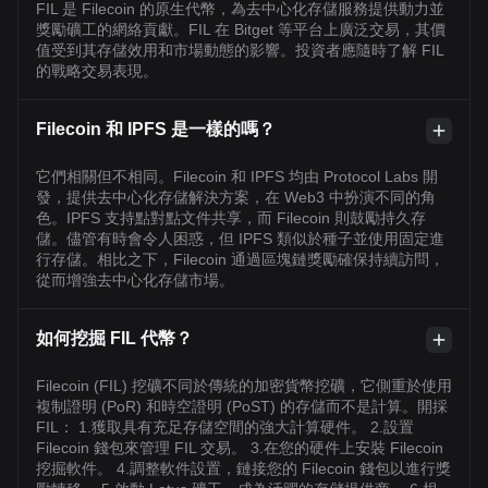
FIL 是 Filecoin 的原生代幣，為去中心化存儲服務提供動力並
獎勵礦工的網絡貢獻。FIL 在 Bitget 等平台上廣泛交易，其價
值受到其存儲效用和市場動態的影響。投資者應隨時了解 FIL
的戰略交易表現。
Filecoin 和 IPFS 是一樣的嗎？
它們相關但不相同。Filecoin 和 IPFS 均由 Protocol Labs 開
發，提供去中心化存儲解決方案，在 Web3 中扮演不同的角
色。IPFS 支持點對點文件共享，而 Filecoin 則鼓勵持久存
儲。儘管有時會令人困惑，但 IPFS 類似於種子並使用固定進
行存儲。相比之下，Filecoin 通過區塊鏈獎勵確保持續訪問，
從而增強去中心化存儲市場。
如何挖掘 FIL 代幣？
Filecoin (FIL) 挖礦不同於傳統的加密貨幣挖礦，它側重於使用
複制證明 (PoR) 和時空證明 (PoST) 的存儲而不是計算。開採
FIL： 1.獲取具有充足存儲空間的強大計算硬件。 2.設置
Filecoin 錢包來管理 FIL 交易。 3.在您的硬件上安裝 Filecoin
挖掘軟件。 4.調整軟件設置，鏈接您的 Filecoin 錢包以進行獎