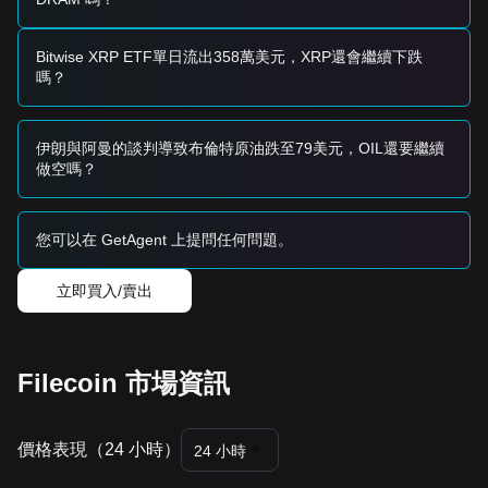
從短期來看，Filecoin 過去 7 天呈現
橫盤震盪
的價格結構。市
場情緒普遍
中性偏謹慎
，因為交易員正在等待明確的催化劑。
市場展望
Bitwise XRP ETF單日流出358萬美元，XRP還會繼續下跌
如果 Filecoin 價格突破
$3.80
，下一個目標位是
$4.20
。
嗎？
如果 Filecoin 價格跌至
$3.25
以下，下一個支撐目標是
$3.00
。
市場共識
伊朗與阿曼的談判導致布倫特原油跌至79美元，OIL還要繼續
各分析師的共識是，雖然 Filecoin 在短期內可能會經歷持續的
做空嗎？
波動或整理，但只要守住關鍵的
$3.25
支撐位，中期趨勢將保
持
中性穩定
。
您可以在 GetAgent 上提問任何問題。
立即買入/賣出
Filecoin 市場資訊
價格表現（24 小時）
24 小時