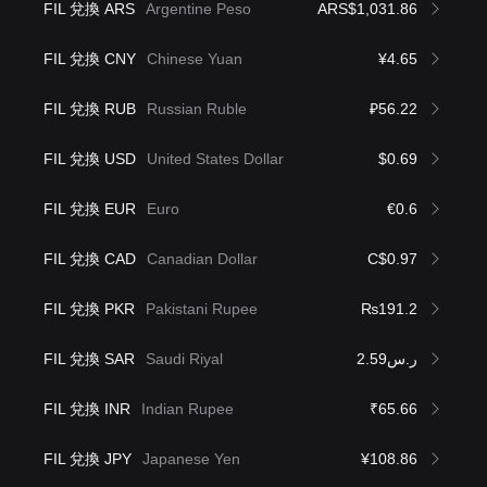
FIL 兌換 ARS
Argentine Peso
ARS$1,031.86
FIL 兌換 CNY
Chinese Yuan
¥4.65
FIL 兌換 RUB
Russian Ruble
₽56.22
FIL 兌換 USD
United States Dollar
$0.69
FIL 兌換 EUR
Euro
€0.6
FIL 兌換 CAD
Canadian Dollar
C$0.97
FIL 兌換 PKR
Pakistani Rupee
₨191.2
FIL 兌換 SAR
Saudi Riyal
ر.س2.59
FIL 兌換 INR
Indian Rupee
₹65.66
FIL 兌換 JPY
Japanese Yen
¥108.86