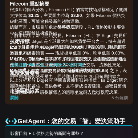
Filecoin 重點摘要
根據即時圖表分析，Filecoin (FIL) 的當前技術結構確定了關鍵
支撐位為
$3.25
，主要阻力位為
$3.80
。如果 Filecoin 價格突
破此區間，可能會觸發新的趨勢運動。
總體而言，市場目前處於
盤整築底
階段，FIL 價格波動主要集
中在這些關鍵技術邊界內。
了解市場後，即可開始交易。Filecoin（FIL）在 Bitget 交易所
技術指標
交易活躍，Bitget 是全球最大的加密貨幣平台之一，擁有超過
RSI：
1.2 億註冊用戶。Bitget 支援 FIL/USDT 現貨交易，且提供極
目前位於
48
，表明市場動能
中性
，略偏空頭，暗示既不
過買也不過賣。
具競爭力的手續費 —— 現貨掛單低至 0%，吃單低至 0.03%。
MACD：
平台提供 Filecoin 等 1,300 多種加密貨幣，並維持估值超過 3
信號顯示在零線下方出現
看跌交叉
，儘管柱狀圖開始
走平，暗示賣壓可能減弱。
億美元的保護基金，全天候 24 小時開放交易，流動性充足。
免費註冊 Bitget 帳戶並開啟您的交易吧！
MA 結構：
Bitget 的 FIL 交易量在各大交易所持續名列前茅。
價格目前交易於
50 日移動平均線 ($3.65) 之下
，表
風險免責聲明
明中期趨勢仍承受壓力，同時難以維持在 20 日短期均線之
以上分析基於 Bitget 即時圖表數據和技術指標，由 Bitget 研究
上。
團隊編制和審核，僅供參考，且不構成投資建議。加密貨幣價
市場驅動因素
格波動性極大，請根據個人的風險承受能力做出投資決策。
當前的 Filecoin 價格和市場表現主要受以下因素影響：
展開
5 分鐘前
•
網絡增長：
Filecoin 虛擬機 (FVM) 生態系統的持續擴張以及
網絡上存儲數據量的增加。
•
板塊情緒：
DePIN（去中心化實體基礎設施網絡）和存儲板
塊的廣泛市場趨勢，這通常決定了 FIL 的相對強度。
GetAgent：您的交易「智」變決策助手
•
宏觀流動性：
山寨幣市場中的整體資金流向以及與主要加密
資產的相關性對風險偏好的影響。
影響目前 FIL 價格走勢的新聞有哪些？