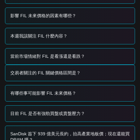
交易信號
潛在買入區間
• 如果 Filecoin 價格接近
$3.20 - $3.25
區間並顯示反轉或穩定
影響 FIL 未來價格的因素有哪些？
跡象，可能會形成短期買入機會。
• 如果 Filecoin 價格成功突破
$3.80
且交易量顯著增加，則可
能確認新上漲趨勢的開始。
本週我該關注 FIL 什麼內容？
風險情景
• 如果 Filecoin 價格跌破
$3.15
水平，市場可能進入更深度的
調整階段，甚至測試歷史低點。
當前市場情緒對 FIL 是看漲還是看跌？
買入策略
保守型投資者
• 等待 Filecoin 價格回調至
$3.25
支撐位，並在反彈確認後分
交易者關注的 FIL 關鍵價格區間是？
批建倉。
• 或者，等待確認突破並在
$3.80
阻力位上方收出每日K線後再
進場。
有哪些事可能影響 FIL 未來價格？
趨勢投資者
• 如果 Filecoin 突破
$3.80
阻力位，可能會形成新的看漲趨
勢。下一個目標價約為
$4.50
。
長期投資者
目前 FIL 是否有強勁買盤或賣盤壓力？
• 只要市場保持在
$3.10
宏觀支撐位之上，長期展望對於逐步
積累仍具建設性。
趨勢總結
SanDisk 簽下 939 億美元長約，抬高產業地板價；現在還能買
市場洞察
DRAM 嗎？