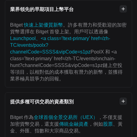
業界領先的早期項目上幣平台
Bitget
快速上架優質新幣
。許多有潛力和受歡迎的加密
貨幣選擇在 Bitget 首發上架。用戶可以透過像
Launchpool、<a class='!text-primary' href=/zh-
TC/events/poolx?
channelCode=SSSS&vipCode=s1pz
PoolX 和 <a
class='!text-primary' href=/zh-TC/events/onchain-
hunt?channelCode=SSSS&vipCode=s1pz鏈上空投
等項目，以相對低的成本獲取有潛力的新幣，並獲得
業界極具競爭力的回報。
提供多種可供交易的資產類別
Bitget 作為
全球首個全景交易所（UEX）
，不僅支援
加密貨幣交易，還支援
傳統金融資產
，例如
股票
、黃
金、外匯、指數和大宗商品交易。