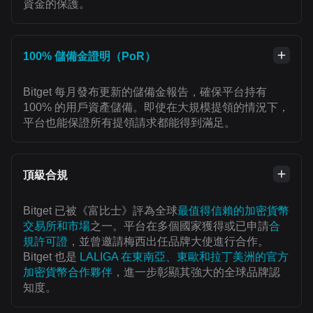
資金的保護。
100% 儲備金證明（PoR）
Bitget 每月發布更新的儲備金報告，確保平台持有
100% 的用戶資產儲備。即使在大規模提領的情況下，
平台也能保證所有提領請求都能得到滿足。
頂級合規
Bitget 已被《富比士》評為全球
最值得信賴的加密貨幣
交易所和市場
之一。平台在多個國家獲得或已申請
合
規許可證
，並曾邀請梅西出任品牌大使進行合作。
Bitget 也是
LALIGA 在東南亞、東歐和拉丁美洲的官方
加密貨幣合作夥伴
，進一步彰顯其強大的全球品牌認
知度。