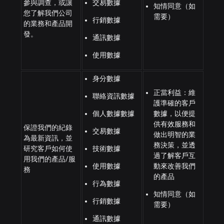
參與調查，或讓
交易數據
知情同意（如
您了解我們公司
需要）
行銷數據
的業務和產品開
發。
通訊數據
使用數據
身分數據
正當利益：維
聯絡資訊數據
護準確的客戶
個人數據數據
數據，以便提
供有效服務和
保證我們的紀錄
交易數據
做出明智的業
為最新資訊，並
務決策，並透
研究客戶如何使
技術數據
過了解客戶互
用我們的產品/服
使用數據
動來改善我們
務
的產品
行為數據
知情同意（如
行銷數據
需要）
通訊數據