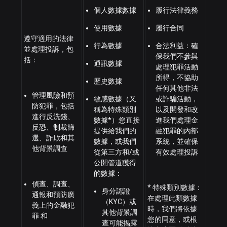
個人數據數據
履行法律義務
使用數據
履行合同
遵守適用的法律
行為數據
合法利益：確
並處理投訴，包
保我們不參與
括：
通訊數據
處理犯罪活動
所得，不協助
歷史數據
任何其他非法
管理風險和預
敏感數據（又
或詐騙活動，
防犯罪，包括
稱為特殊類別
以及開發和改
進行反洗錢、
數據*）您直接
進我們處理金
反恐、制裁篩
提供給我們的
融犯罪的內部
選、詐欺和其
數據，或我們
系統，並確保
他背景調查
從第三方和/或
有效處理投訴
公開管道獲得
的數據：
偵查、調查、
* 特殊類別數據：
身分認證
通報和預防廣
在處理此類數據
（KYC）或
義上的金融犯
時，我們將依據
其他背景調
罪 和
您的同意，或根
查可能揭露