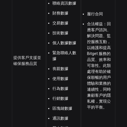
聯絡資訊數據
財務數據
履行合同
交易數據
合法權益：回
應客戶諮詢、
技術數據
解決問題、監
控服務互動，
個人數據數據
以維護和提高
緊急聯絡人數
Bitget 服務的
提供客戶支援並
據
品質、效率和
確保服務品質
可靠性。此類
喪親數據
處理有助於確
保順暢的用戶
使用數據
體驗和業務的
行為數據
連續性，同時
兼顧客戶的隱
行銷數據
私權，實現公
平的平衡。
區塊鏈數據
通訊數據