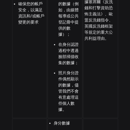
據塞席爾《反洗
確保您的帳戶
的數據（例
錢和打擊資助恐
安全，以滿足
如，由媒體
怖主義法》、歐
資訊和/或帳戶
報導或公共
盟反洗錢指令、
變更的要求
登記冊中提
英國反洗錢框架
供的數
等規定的重大公
據）；
共利益理由。
在身分認證
過程中透過
臉部掃描收
集的數據；
照片身分證
件偶然顯示
的數據，儘
管我們不會
有意處理這
些個人數
據。
身分數據